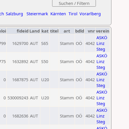
ch
Salzburg
Steiermark
Kärnten
Tirol
Vorarlberg
eloi
fideid
Land
kat
titel
art
bdld
vnr
verein
ASKÖ
799
1629700
AUT
S65
Stamm
OÖ
4042
Linz
Steg
ASKÖ
775
1632892
AUT
S50
Stamm
OÖ
4042
Linz
Steg
ASKÖ
0
1687875
AUT
U20
Stamm
OÖ
4042
Linz
Steg
ASKÖ
0
530009243
AUT
U20
Stamm
OÖ
4042
Linz
Steg
ASKÖ
0
1682636
AUT
Stamm
OÖ
4042
Linz
Steg
ASKÖ