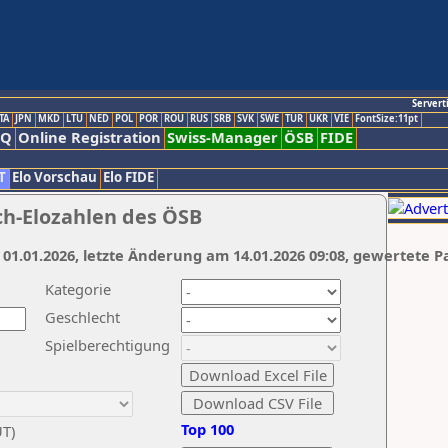
Servert
TA
JPN
MKD
LTU
NED
POL
POR
ROU
RUS
SRB
SVK
SWE
TUR
UKR
VIE
FontSize:11pt
AQ
Online Registration
Swiss-Manager
ÖSB
FIDE
T
Elo Vorschau
Elo FIDE
ch-Elozahlen des ÖSB
 01.01.2026, letzte Änderung am 14.01.2026 09:08, gewertete P
Kategorie
Geschlecht
Spielberechtigung
Top 100
UT)