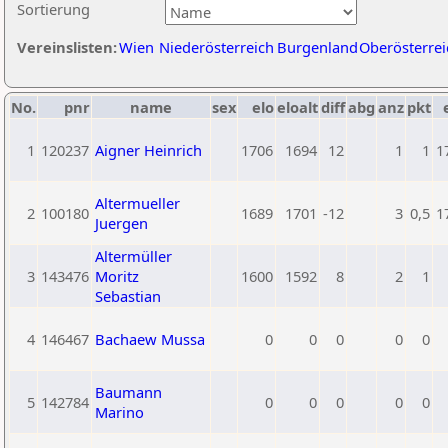
Sortierung
Vereinslisten:
Wien
Niederösterreich
Burgenland
Oberösterrei
No.
pnr
name
sex
elo
eloalt
diff
abg
anz
pkt
1
120237
Aigner Heinrich
1706
1694
12
1
1
1
Altermueller
2
100180
1689
1701
-12
3
0,5
1
Juergen
Altermüller
3
143476
Moritz
1600
1592
8
2
1
Sebastian
4
146467
Bachaew Mussa
0
0
0
0
0
Baumann
5
142784
0
0
0
0
0
Marino