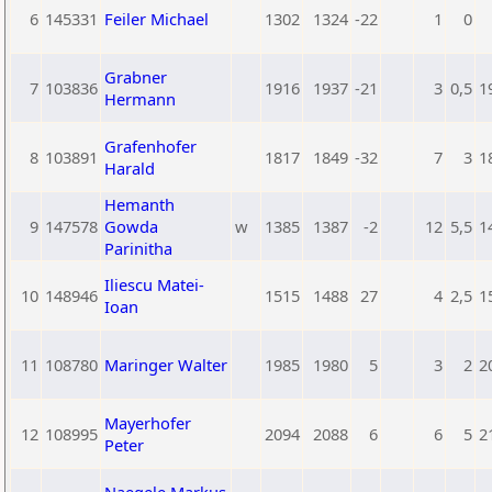
6
145331
Feiler Michael
1302
1324
-22
1
0
Grabner
7
103836
1916
1937
-21
3
0,5
1
Hermann
Grafenhofer
8
103891
1817
1849
-32
7
3
1
Harald
Hemanth
9
147578
Gowda
w
1385
1387
-2
12
5,5
1
Parinitha
Iliescu Matei-
10
148946
1515
1488
27
4
2,5
1
Ioan
11
108780
Maringer Walter
1985
1980
5
3
2
2
Mayerhofer
12
108995
2094
2088
6
6
5
2
Peter