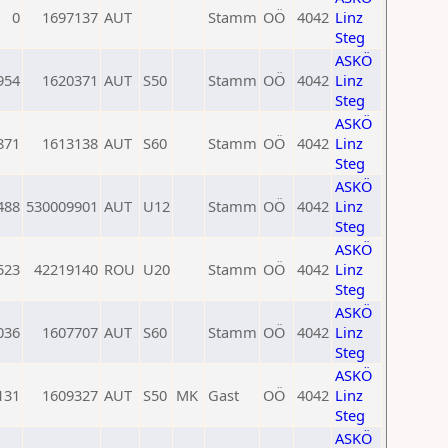
0
1697137
AUT
Stamm
OÖ
4042
Linz
Steg
ASKÖ
954
1620371
AUT
S50
Stamm
OÖ
4042
Linz
Steg
ASKÖ
871
1613138
AUT
S60
Stamm
OÖ
4042
Linz
Steg
ASKÖ
488
530009901
AUT
U12
Stamm
OÖ
4042
Linz
Steg
ASKÖ
523
42219140
ROU
U20
Stamm
OÖ
4042
Linz
Steg
ASKÖ
036
1607707
AUT
S60
Stamm
OÖ
4042
Linz
Steg
ASKÖ
131
1609327
AUT
S50
MK
Gast
OÖ
4042
Linz
Steg
ASKÖ