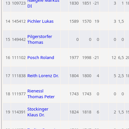
Naegele Markus
13
109723
1830
1851
-21
3
1
1
DI
14
145412
Pichler Lukas
1589
1570
19
3
1,5
Pilgerstorfer
15
149442
0
0
0
0
0
Thomas
16
111102
Posch Roland
1977
1998
-21
12
6,5
2
17
111838
Reith Lorenz Dr.
1804
1800
4
5
2,5
1
Rienessl
18
111977
1743
1743
0
0
0
Thomas Peter
Stockinger
19
114391
1824
1818
6
2
1,5
1
Klaus Dr.