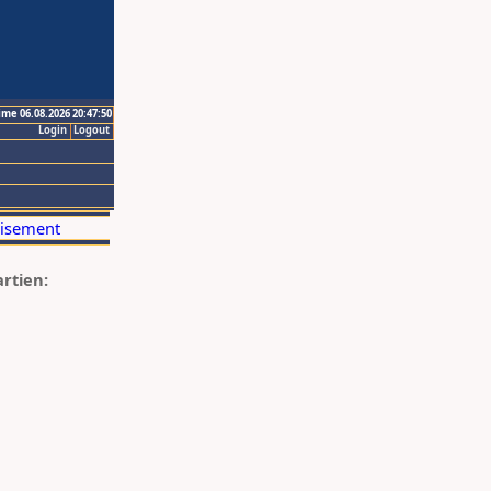
ime 06.08.2026 20:47:50
Login
Logout
artien: