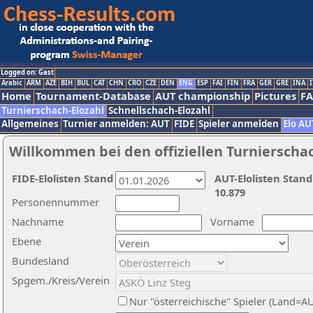
Logged on: Gast
Arabic
ARM
AZE
BIH
BUL
CAT
CHN
CRO
CZE
DEN
ENG
ESP
FAI
FIN
FRA
GER
GRE
INA
I
Home
Tournament-Database
AUT championship
Pictures
F
Turnierschach-Elozahl
Schnellschach-Elozahl
Allgemeines
Turnier anmelden: AUT
FIDE
Spieler anmelden
Elo AU
Willkommen bei den offiziellen Turnierscha
FIDE-Elolisten Stand
AUT-Elolisten Stand
10.879
Personennummer
Nachname
Vorname
Ebene
Bundesland
Spgem./Kreis/Verein
Nur "österreichische" Spieler (Land=A