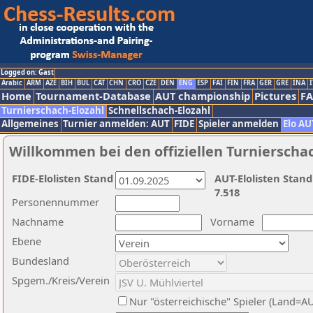
Logged on: Gast
Arabic
ARM
AZE
BIH
BUL
CAT
CHN
CRO
CZE
DEN
ENG
ESP
FAI
FIN
FRA
GER
GRE
INA
I
Home
Tournament-Database
AUT championship
Pictures
F
Turnierschach-Elozahl
Schnellschach-Elozahl
Allgemeines
Turnier anmelden: AUT
FIDE
Spieler anmelden
Elo AU
Willkommen bei den offiziellen Turnierscha
FIDE-Elolisten Stand
AUT-Elolisten Stand
7.518
Personennummer
Nachname
Vorname
Ebene
Bundesland
Spgem./Kreis/Verein
Nur "österreichische" Spieler (Land=A