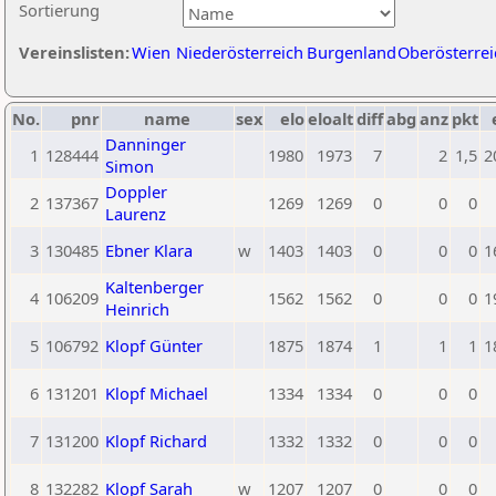
Sortierung
Vereinslisten:
Wien
Niederösterreich
Burgenland
Oberösterrei
No.
pnr
name
sex
elo
eloalt
diff
abg
anz
pkt
Danninger
1
128444
1980
1973
7
2
1,5
2
Simon
Doppler
2
137367
1269
1269
0
0
0
Laurenz
3
130485
Ebner Klara
w
1403
1403
0
0
0
1
Kaltenberger
4
106209
1562
1562
0
0
0
1
Heinrich
5
106792
Klopf Günter
1875
1874
1
1
1
1
6
131201
Klopf Michael
1334
1334
0
0
0
7
131200
Klopf Richard
1332
1332
0
0
0
8
132282
Klopf Sarah
w
1207
1207
0
0
0