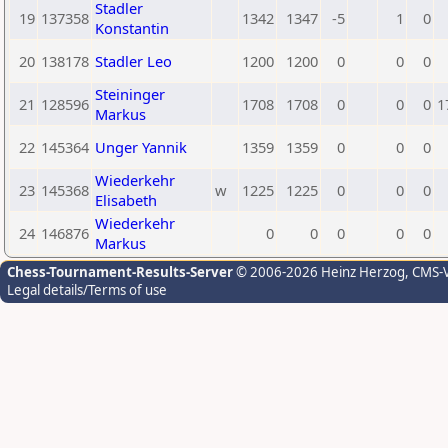
Stadler
19
137358
1342
1347
-5
1
0
Konstantin
20
138178
Stadler Leo
1200
1200
0
0
0
Steininger
21
128596
1708
1708
0
0
0
1
Markus
22
145364
Unger Yannik
1359
1359
0
0
0
Wiederkehr
23
145368
w
1225
1225
0
0
0
Elisabeth
Wiederkehr
24
146876
0
0
0
0
0
Markus
Chess-Tournament-Results-Server
© 2006-2026 Heinz Herzog
, CMS-
Legal details/Terms of use