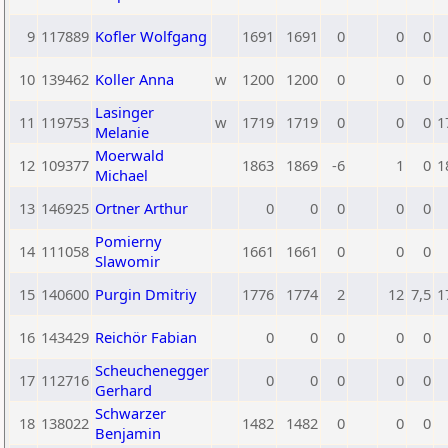
9
117889
Kofler Wolfgang
1691
1691
0
0
0
10
139462
Koller Anna
w
1200
1200
0
0
0
Lasinger
11
119753
w
1719
1719
0
0
0
1
Melanie
Moerwald
12
109377
1863
1869
-6
1
0
1
Michael
13
146925
Ortner Arthur
0
0
0
0
0
Pomierny
14
111058
1661
1661
0
0
0
Slawomir
15
140600
Purgin Dmitriy
1776
1774
2
12
7,5
1
16
143429
Reichör Fabian
0
0
0
0
0
Scheuchenegger
17
112716
0
0
0
0
0
Gerhard
Schwarzer
18
138022
1482
1482
0
0
0
Benjamin