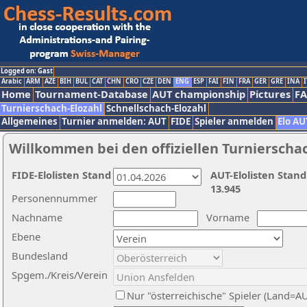
Logged on: Gast
Arabic
ARM
AZE
BIH
BUL
CAT
CHN
CRO
CZE
DEN
ENG
ESP
FAI
FIN
FRA
GER
GRE
INA
I
Home
Tournament-Database
AUT championship
Pictures
F
Turnierschach-Elozahl
Schnellschach-Elozahl
Allgemeines
Turnier anmelden: AUT
FIDE
Spieler anmelden
Elo AU
Willkommen bei den offiziellen Turnierscha
FIDE-Elolisten Stand
AUT-Elolisten Stand
13.945
Personennummer
Nachname
Vorname
Ebene
Bundesland
Spgem./Kreis/Verein
Nur "österreichische" Spieler (Land=A