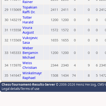
Rainer
Topakian
29
115069
2411
2411
0
0
0
241
Raffi Dr.
Totter
30
143219
1200
1200
0
0
0
Harald
Voura
31
115558
1572
1572
0
0
0
August
Vukojevic
32
115569
1655
1655
0
0
0
Sasa
Weber
33
145333
Benjamin
1200
1200
0
0
0
Michael
Weiss
34
115970
2344
2340
4
9
6
234
Christian
Winkelmayr
35
141647
1508
1434
74
8
5
147
Raphael
Chess-Tournament-Results-Server
© 2006-2026 Heinz Herzog
, CMS-
Legal details/Terms of use