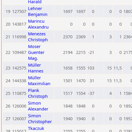
Harald
Lehner
19
127507
1697
1697
0
0
0
180
Benjamin
Marincu
20
143817
0
0
0
0
0
Alexandru
Menezes
21
116998
2370
2369
1
3
1
236
Christoph
Moser
22
109487
Guenter
2194
2215
-21
3
0
217
Mag.
Müller
23
142575
1658
1555
103
15
11,5
Hannes
Müller
24
144338
1501
1470
31
15
11,5
Maximilian
Plank
25
110875
1517
1554
-37
4
1
158
Christoph
Simon
26
126006
1848
1848
0
0
0
189
Alexander
Simon
27
126007
1940
1940
0
0
0
195
Christopher
Tkaczuk
28
115017
2255
2255
0
0
0
228