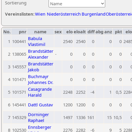
Sortierung
Vereinslisten:
Wien
Niederösterreich
Burgenland
Oberösterrei
No.
pnr
name
sex
elo
eloalt
diff
abg
anz
pkt
elo
Babula
1
100441
2540
2540
0
0
0
248
Vlastimil
Brandstätter
2
138065
-
0
0
0
0
0
Alexander
Brandstätter
3
145557
0
0
0
0
0
Jakob
Buchmayr
4
101471
0
0
0
0
0
Johannes Dr.
Casagrande
5
101571
2248
2252
-4
1
0,5
228
Harald
6
145441
Dattl Gustav
1200
1200
0
0
0
Dorninger
7
145329
1497
1336
161
15
10,5
Raphael
Ennsberger
8
102530
2276
2282
-6
9
5
228