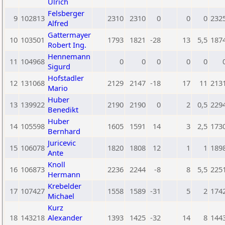
Ulrich
Felsberger
9
102813
2310
2310
0
0
0
232
Alfred
Gattermayer
10
103501
1793
1821
-28
13
5,5
187
Robert Ing.
Hennemann
11
104968
0
0
0
0
0
Sigurd
Hofstadler
12
131068
2129
2147
-18
17
11
213
Mario
Huber
13
139922
2190
2190
0
2
0,5
229
Benedikt
Huber
14
105598
1605
1591
14
3
2,5
173
Bernhard
Juricevic
15
106078
1820
1808
12
1
1
189
Ante
Knoll
16
106873
2236
2244
-8
8
5,5
225
Hermann
Krebelder
17
107427
1558
1589
-31
5
2
174
Michael
Kurz
18
143218
Alexander
1393
1425
-32
14
8
144