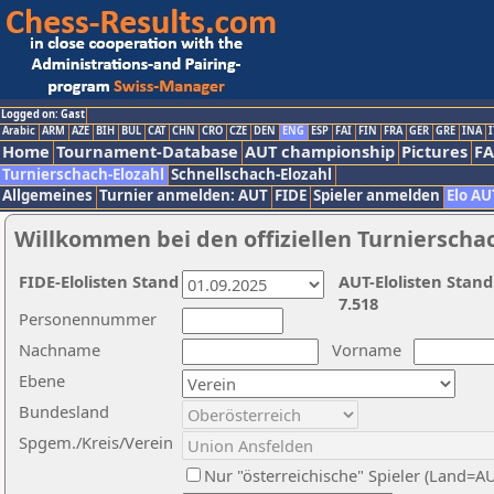
Logged on: Gast
Arabic
ARM
AZE
BIH
BUL
CAT
CHN
CRO
CZE
DEN
ENG
ESP
FAI
FIN
FRA
GER
GRE
INA
I
Home
Tournament-Database
AUT championship
Pictures
F
Turnierschach-Elozahl
Schnellschach-Elozahl
Allgemeines
Turnier anmelden: AUT
FIDE
Spieler anmelden
Elo AU
Willkommen bei den offiziellen Turnierscha
FIDE-Elolisten Stand
AUT-Elolisten Stand
7.518
Personennummer
Nachname
Vorname
Ebene
Bundesland
Spgem./Kreis/Verein
Nur "österreichische" Spieler (Land=A