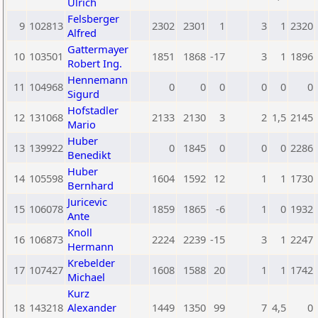
Ulrich
Felsberger
9
102813
2302
2301
1
3
1
2320
Alfred
Gattermayer
10
103501
1851
1868
-17
3
1
1896
Robert Ing.
Hennemann
11
104968
0
0
0
0
0
0
Sigurd
Hofstadler
12
131068
2133
2130
3
2
1,5
2145
Mario
Huber
13
139922
0
1845
0
0
0
2286
Benedikt
Huber
14
105598
1604
1592
12
1
1
1730
Bernhard
Juricevic
15
106078
1859
1865
-6
1
0
1932
Ante
Knoll
16
106873
2224
2239
-15
3
1
2247
Hermann
Krebelder
17
107427
1608
1588
20
1
1
1742
Michael
Kurz
18
143218
Alexander
1449
1350
99
7
4,5
0