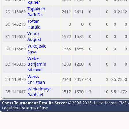
Rainer
Topakian
29
115069
2411
2411
0
0
0
2412
Raffi Dr.
Totter
30
143219
0
0
0
0
0
0
Harald
Voura
31
115558
1572
1572
0
0
0
0
August
Vukojevic
32
115569
1655
1655
0
0
0
0
Sasa
Weber
33
145333
Benjamin
1200
1200
0
0
0
0
Michael
Weiss
34
115970
2343
2357
-14
3
0,5
2350
Christian
Winkelmayr
35
141647
1517
1530
-13
10
5,5
1472
Raphael
Chess-Tournament-Results-Server
© 2006-2026 Heinz Herzog
, CMS-
Legal details/Terms of use