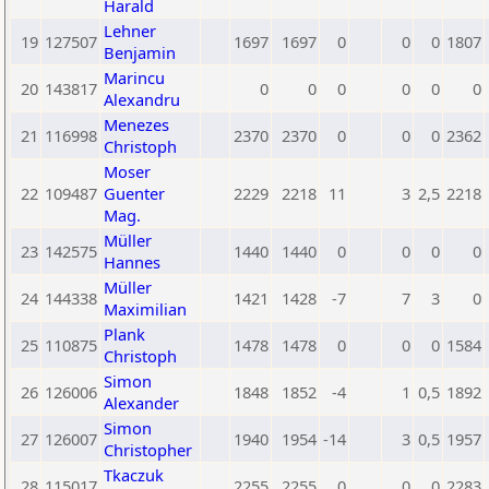
Harald
Lehner
19
127507
1697
1697
0
0
0
1807
Benjamin
Marincu
20
143817
0
0
0
0
0
0
Alexandru
Menezes
21
116998
2370
2370
0
0
0
2362
Christoph
Moser
22
109487
Guenter
2229
2218
11
3
2,5
2218
Mag.
Müller
23
142575
1440
1440
0
0
0
0
Hannes
Müller
24
144338
1421
1428
-7
7
3
0
Maximilian
Plank
25
110875
1478
1478
0
0
0
1584
Christoph
Simon
26
126006
1848
1852
-4
1
0,5
1892
Alexander
Simon
27
126007
1940
1954
-14
3
0,5
1957
Christopher
Tkaczuk
28
115017
2255
2255
0
0
0
2283