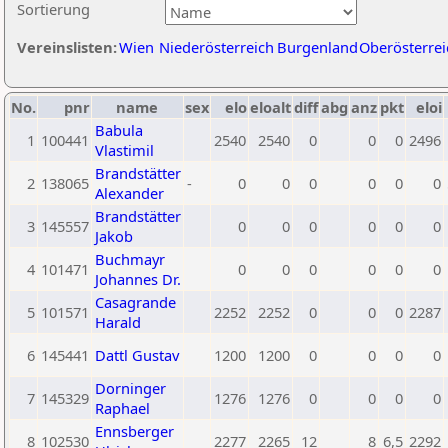
Sortierung
Vereinslisten:
Wien
Niederösterreich
Burgenland
Oberösterrei
No.
pnr
name
sex
elo
eloalt
diff
abg
anz
pkt
eloi
Babula
1
100441
2540
2540
0
0
0
2496
Vlastimil
Brandstätter
2
138065
-
0
0
0
0
0
0
Alexander
Brandstätter
3
145557
0
0
0
0
0
0
Jakob
Buchmayr
4
101471
0
0
0
0
0
0
Johannes Dr.
Casagrande
5
101571
2252
2252
0
0
0
2287
Harald
6
145441
Dattl Gustav
1200
1200
0
0
0
0
Dorninger
7
145329
1276
1276
0
0
0
0
Raphael
Ennsberger
8
102530
2277
2265
12
8
6,5
2292