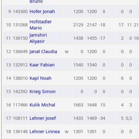
Bruno
9
143300
Hofer Jonah
1200
1200
0
0
0
Hofstadler
10
131068
2129
2147
-18
17
11
21
Mario
Jamshiri
11
136150
1438
1455
-17
2
0
16
Aliyasir
12
136649
Janat Claudia
w
0
1200
0
0
0
13
132912
Kaar Fabian
1540
1540
0
0
0
14
138010
Kapl Noah
1200
1200
0
6
0
15
142392
Krieg Simon
0
0
0
0
0
16
117466
Kulik Michal
1663
1648
15
4
3
17
108111
Lehner Josef
1435
1469
-34
5
0,5
18
136148
Lehner Linnea
w
1301
1301
0
0
0