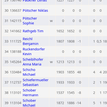
29
136146
Paukner Lenas
1227
1227
0
0
0
30
136637
Pötscher Niklas
0
0
0
0
0
Pötscher
31
142115
w
0
0
0
0
0
Sophie
32
141662
Rathgeb Tim
1652
1652
0
0
0
Reichl
33
111725
1807
1808
-1
1
0,5
18
Benjamin
Ruckendorfer
34
138188
0
0
0
0
0
Kevin
Scheiblhofer
35
145264
w
1213
1213
0
0
0
Anna Maria
Schicho
36
133484
1903
1855
48
4
4
20
Michael
Schiefermueller
37
112737
1933
1933
0
2
1
19
Sebastian
Schober
38
113101
1537
1545
-8
2
1
17
Hermann
Schober
39
113104
1872
1886
-14
5
1
19
Michael