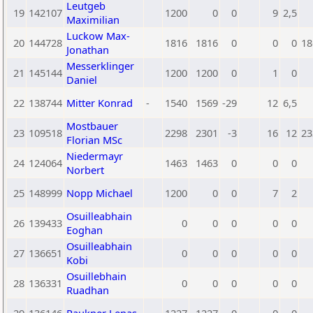
Leutgeb
19
142107
1200
0
0
9
2,5
Maximilian
Luckow Max-
20
144728
1816
1816
0
0
0
18
Jonathan
Messerklinger
21
145144
1200
1200
0
1
0
Daniel
22
138744
Mitter Konrad
-
1540
1569
-29
12
6,5
Mostbauer
23
109518
2298
2301
-3
16
12
23
Florian MSc
Niedermayr
24
124064
1463
1463
0
0
0
Norbert
25
148999
Nopp Michael
1200
0
0
7
2
Osuilleabhain
26
139433
0
0
0
0
0
Eoghan
Osuilleabhain
27
136651
0
0
0
0
0
Kobi
Osuillebhain
28
136331
0
0
0
0
0
Ruadhan