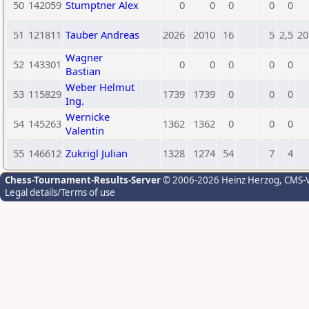
50
142059
Stumptner Alex
0
0
0
0
0
51
121811
Tauber Andreas
2026
2010
16
5
2,5
20
Wagner
52
143301
0
0
0
0
0
Bastian
Weber Helmut
53
115829
1739
1739
0
0
0
Ing.
Wernicke
54
145263
1362
1362
0
0
0
Valentin
55
146612
Zukrigl Julian
1328
1274
54
7
4
Chess-Tournament-Results-Server
© 2006-2026 Heinz Herzog
, CMS-
Legal details/Terms of use