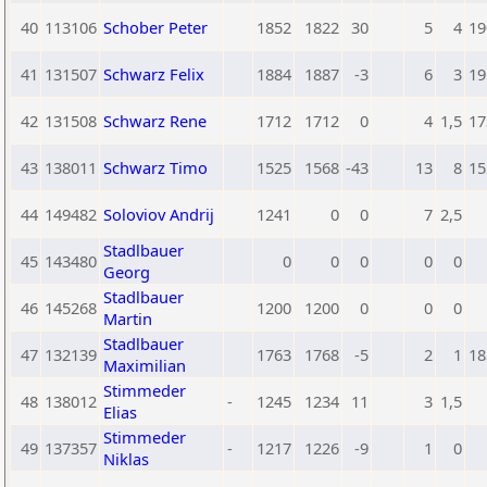
40
113106
Schober Peter
1852
1822
30
5
4
19
41
131507
Schwarz Felix
1884
1887
-3
6
3
19
42
131508
Schwarz Rene
1712
1712
0
4
1,5
17
43
138011
Schwarz Timo
1525
1568
-43
13
8
15
44
149482
Soloviov Andrij
1241
0
0
7
2,5
Stadlbauer
45
143480
0
0
0
0
0
Georg
Stadlbauer
46
145268
1200
1200
0
0
0
Martin
Stadlbauer
47
132139
1763
1768
-5
2
1
18
Maximilian
Stimmeder
48
138012
-
1245
1234
11
3
1,5
Elias
Stimmeder
49
137357
-
1217
1226
-9
1
0
Niklas