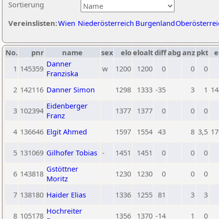
Sortierung
Vereinslisten:
Wien
Niederösterreich
Burgenland
Oberösterrei
No.
pnr
name
sex
elo
eloalt
diff
abg
anz
pkt
e
Danner
1
145359
w
1200
1200
0
0
0
Franziska
2
142116
Danner Simon
1298
1333
-35
3
1
14
Eidenberger
3
102394
1377
1377
0
0
0
Franz
4
136646
Elgit Ahmed
1597
1554
43
8
3,5
17
5
131069
Gilhofer Tobias
-
1451
1451
0
0
0
Gstöttner
6
143818
1230
1230
0
0
0
Moritz
7
138180
Haider Elias
1336
1255
81
3
3
Hochreiter
8
105178
1356
1370
-14
1
0