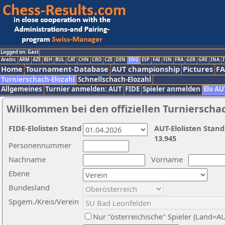
Logged on: Gast
Arabic
ARM
AZE
BIH
BUL
CAT
CHN
CRO
CZE
DEN
ENG
ESP
FAI
FIN
FRA
GER
GRE
INA
I
Home
Tournament-Database
AUT championship
Pictures
F
Turnierschach-Elozahl
Schnellschach-Elozahl
Allgemeines
Turnier anmelden: AUT
FIDE
Spieler anmelden
Elo AU
Willkommen bei den offiziellen Turnierscha
FIDE-Elolisten Stand
AUT-Elolisten Stand
13.945
Personennummer
Nachname
Vorname
Ebene
Bundesland
Spgem./Kreis/Verein
Nur "österreichische" Spieler (Land=A