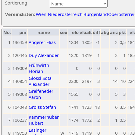
Sortierung
Vereinslisten:
Wien
Niederösterreich
Burgenland
Oberösterrei
No.
pnr
name
sex
elo
eloalt
diff
abg
anz
pkt
el
1
136459
Angerer Elias
1804
1805
-1
2
0,5
184
2
120446
Duy Alexander
1820
1819
1
2
1
185
Frühwirth
3
149009
0
0
0
0
0
Florian
Glössl Sota
4
140854
2200
2197
3
14
10
224
Alexander
Greifeneder
5
149008
1555
0
0
5
3
Aaron
6
104048
Groiss Stefan
1741
1723
18
6
3,5
184
Kammerhuber
7
106237
1774
1772
2
1
0,5
Hubert
Lasinger
8
119753
w
1719
1719
0
0
0
173