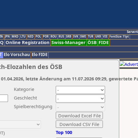
Servert
TA
JPN
MKD
LTU
NED
POL
POR
ROU
RUS
SRB
SVK
SWE
TUR
UKR
VIE
FontSize:11pt
AQ
Online Registration
Swiss-Manager
ÖSB
FIDE
T
Elo Vorschau
Elo FIDE
ch-Elozahlen des ÖSB
 01.04.2026, letzte Änderung am 11.07.2026 09:29, gewertete P
Kategorie
Geschlecht
Spielberechtigung
Top 100
UT)