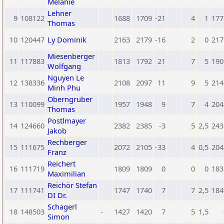
Melanie
Lehner
9
108122
1688
1709
-21
4
1
177
Thomas
10
120447
Ly Dominik
2163
2179
-16
2
0
217
Miesenberger
11
117883
1813
1792
21
7
5
190
Wolfgang
Nguyen Le
12
138336
2108
2097
11
9
5
214
Minh Phu
Oberngruber
13
110099
1957
1948
9
7
4
204
Thomas
Postlmayer
14
124660
2382
2385
-3
5
2,5
243
Jakob
Rechberger
15
111675
2072
2105
-33
4
0,5
204
Franz
Reichert
16
111719
1809
1809
0
0
0
183
Maximilian
Reichör Stefan
17
111741
1747
1740
7
7
2,5
184
DI Dr.
Schagerl
18
148503
-
1427
1420
7
5
1,5
Simon