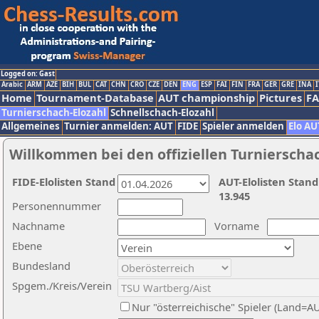
Logged on: Gast
Arabic
ARM
AZE
BIH
BUL
CAT
CHN
CRO
CZE
DEN
ENG
ESP
FAI
FIN
FRA
GER
GRE
INA
I
Home
Tournament-Database
AUT championship
Pictures
F
Turnierschach-Elozahl
Schnellschach-Elozahl
Allgemeines
Turnier anmelden: AUT
FIDE
Spieler anmelden
Elo AU
Willkommen bei den offiziellen Turnierscha
FIDE-Elolisten Stand
AUT-Elolisten Stand
13.945
Personennummer
Nachname
Vorname
Ebene
Bundesland
Spgem./Kreis/Verein
Nur "österreichische" Spieler (Land=A