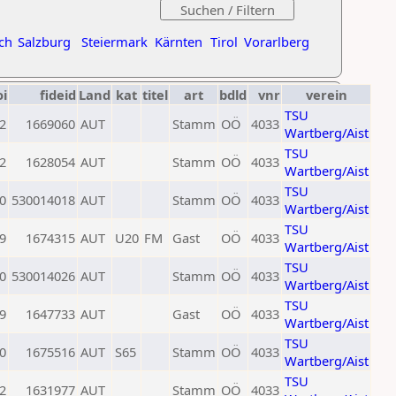
ch
Salzburg
Steiermark
Kärnten
Tirol
Vorarlberg
oi
fideid
Land
kat
titel
art
bdld
vnr
verein
TSU
2
1669060
AUT
Stamm
OÖ
4033
Wartberg/Aist
TSU
2
1628054
AUT
Stamm
OÖ
4033
Wartberg/Aist
TSU
0
530014018
AUT
Stamm
OÖ
4033
Wartberg/Aist
TSU
9
1674315
AUT
U20
FM
Gast
OÖ
4033
Wartberg/Aist
TSU
0
530014026
AUT
Stamm
OÖ
4033
Wartberg/Aist
TSU
9
1647733
AUT
Gast
OÖ
4033
Wartberg/Aist
TSU
0
1675516
AUT
S65
Stamm
OÖ
4033
Wartberg/Aist
TSU
2
1631977
AUT
Stamm
OÖ
4033