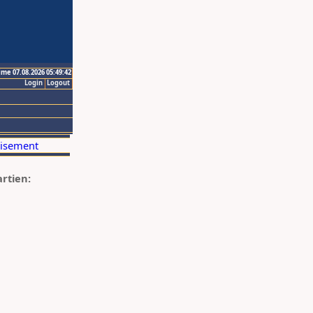
ime 07.08.2026 05:49:42
Login
Logout
artien: