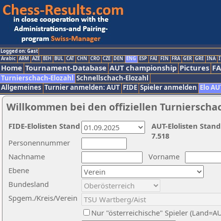
Logged on: Gast
Arabic
ARM
AZE
BIH
BUL
CAT
CHN
CRO
CZE
DEN
ENG
ESP
FAI
FIN
FRA
GER
GRE
INA
I
Home
Tournament-Database
AUT championship
Pictures
F
Turnierschach-Elozahl
Schnellschach-Elozahl
Allgemeines
Turnier anmelden: AUT
FIDE
Spieler anmelden
Elo AU
Willkommen bei den offiziellen Turnierscha
FIDE-Elolisten Stand
AUT-Elolisten Stand
7.518
Personennummer
Nachname
Vorname
Ebene
Bundesland
Spgem./Kreis/Verein
Nur "österreichische" Spieler (Land=A