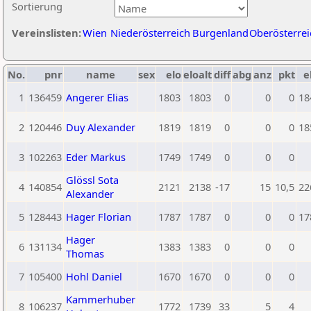
Sortierung
Vereinslisten:
Wien
Niederösterreich
Burgenland
Oberösterrei
No.
pnr
name
sex
elo
eloalt
diff
abg
anz
pkt
e
1
136459
Angerer Elias
1803
1803
0
0
0
18
2
120446
Duy Alexander
1819
1819
0
0
0
18
3
102263
Eder Markus
1749
1749
0
0
0
Glössl Sota
4
140854
2121
2138
-17
15
10,5
22
Alexander
5
128443
Hager Florian
1787
1787
0
0
0
17
Hager
6
131134
1383
1383
0
0
0
Thomas
7
105400
Hohl Daniel
1670
1670
0
0
0
Kammerhuber
8
106237
1772
1739
33
5
4