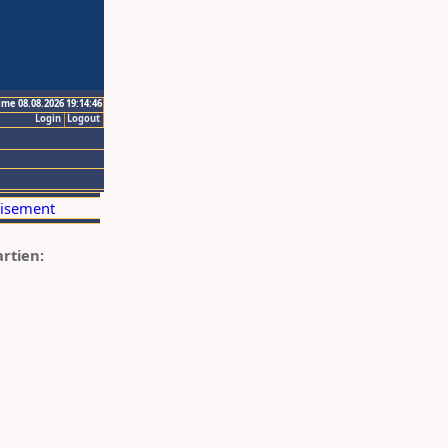
ime 08.08.2026 19:14:46
Login
Logout
artien: