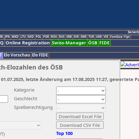
Servert
TA
JPN
MKD
LTU
NED
POL
POR
ROU
RUS
SRB
SVK
SWE
TUR
UKR
VIE
FontSize:11pt
AQ
Online Registration
Swiss-Manager
ÖSB
FIDE
T
Elo Vorschau
Elo FIDE
ch-Elozahlen des ÖSB
 01.07.2025, letzte Änderung am 17.08.2025 11:27, gewertete P
Kategorie
Geschlecht
Spielberechtigung
Top 100
UT)