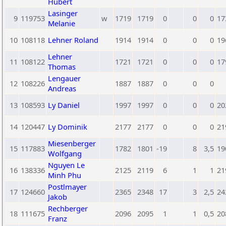
Hubert
Lasinger
9
119753
w
1719
1719
0
0
0
17
Melanie
10
108118
Lehner Roland
1914
1914
0
0
0
19
Lehner
11
108122
1721
1721
0
0
0
17
Thomas
Lengauer
12
108226
1887
1887
0
0
0
Andreas
13
108593
Ly Daniel
1997
1997
0
0
0
20
14
120447
Ly Dominik
2177
2177
0
0
0
21
Miesenberger
15
117883
1782
1801
-19
8
3,5
19
Wolfgang
Nguyen Le
16
138336
2125
2119
6
1
1
21
Minh Phu
Postlmayer
17
124660
2365
2348
17
3
2,5
24
Jakob
Rechberger
18
111675
2096
2095
1
1
0,5
20
Franz