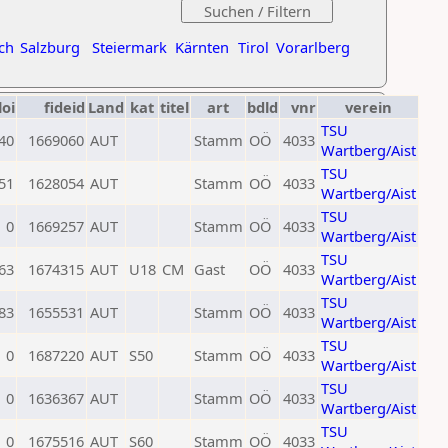
ch
Salzburg
Steiermark
Kärnten
Tirol
Vorarlberg
loi
fideid
Land
kat
titel
art
bdld
vnr
verein
TSU
40
1669060
AUT
Stamm
OÖ
4033
Wartberg/Aist
TSU
51
1628054
AUT
Stamm
OÖ
4033
Wartberg/Aist
TSU
0
1669257
AUT
Stamm
OÖ
4033
Wartberg/Aist
TSU
63
1674315
AUT
U18
CM
Gast
OÖ
4033
Wartberg/Aist
TSU
83
1655531
AUT
Stamm
OÖ
4033
Wartberg/Aist
TSU
0
1687220
AUT
S50
Stamm
OÖ
4033
Wartberg/Aist
TSU
0
1636367
AUT
Stamm
OÖ
4033
Wartberg/Aist
TSU
0
1675516
AUT
S60
Stamm
OÖ
4033