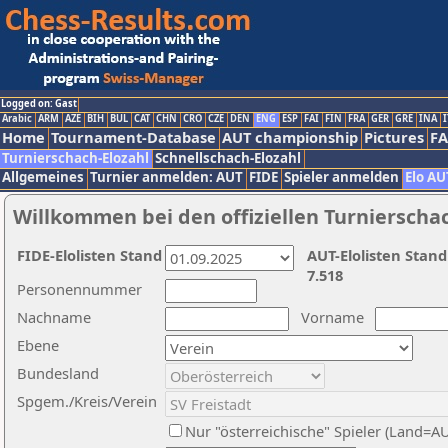
Logged on: Gast
Arabic
ARM
AZE
BIH
BUL
CAT
CHN
CRO
CZE
DEN
ENG
ESP
FAI
FIN
FRA
GER
GRE
INA
I
Home
Tournament-Database
AUT championship
Pictures
F
Turnierschach-Elozahl
Schnellschach-Elozahl
Allgemeines
Turnier anmelden: AUT
FIDE
Spieler anmelden
Elo AU
Willkommen bei den offiziellen Turnierscha
FIDE-Elolisten Stand
AUT-Elolisten Stand
7.518
Personennummer
Nachname
Vorname
Ebene
Bundesland
Spgem./Kreis/Verein
Nur "österreichische" Spieler (Land=A