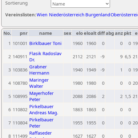
Sortierung
Vereinslisten:
Wien
Niederösterreich
Burgenland
Oberösterrei
No.
pnr
name
sex
elo
eloalt
diff
abg
anz
pkt
e
1
101001
Birklbauer Toni
1960
1960
0
0
0
19
Flasik Radoslav
2
140911
2112
2121
-9
9
6,5
21
Dr.
Grabner
3
103836
1940
1949
-9
1
0
19
Hermann
Maringer
4
108780
1980
1980
0
0
0
20
Walter
Mayerhofer
5
108995
2088
2086
2
2
1,5
21
Peter
Pirkelbauer
6
110802
1863
1863
0
0
0
Andreas Mag.
Pirkelbauer
7
110804
1955
1955
0
0
0
20
Peter
Raffaseder
8
111499
1627
1627
0
0
0