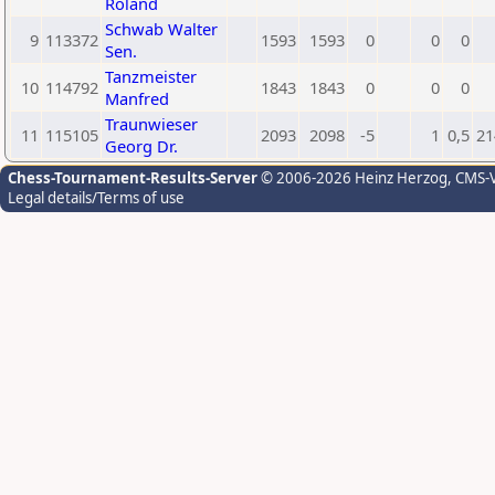
Roland
Schwab Walter
9
113372
1593
1593
0
0
0
Sen.
Tanzmeister
10
114792
1843
1843
0
0
0
Manfred
Traunwieser
11
115105
2093
2098
-5
1
0,5
21
Georg Dr.
Chess-Tournament-Results-Server
© 2006-2026 Heinz Herzog
, CMS-
Legal details/Terms of use