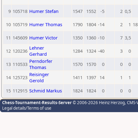
9
105718
Humer Stefan
1547
1552
-5
2
0,5
10
105719
Humer Thomas
1790
1804
-14
2
1
18
11
145609
Humer Victor
1350
1360
-10
7
3,5
Lehner
12
120236
1284
1324
-40
3
0
Gerhard
Perndorfer
13
110533
1570
1570
0
0
0
Thomas
Reisinger
14
125723
1411
1397
14
1
1
Gerold
15
112915
Schmid Markus
1824
1824
0
0
0
Chess-Tournament-Results-Server
© 2006-2026 Heinz Herzog
, CMS-
Legal details/Terms of use