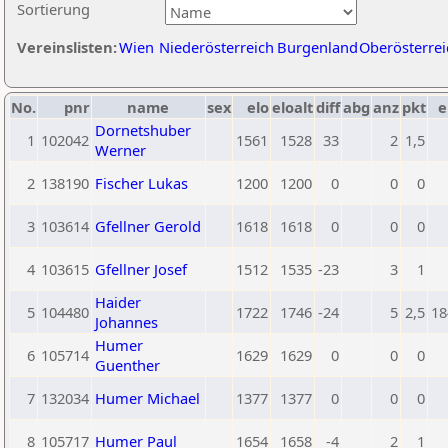
Sortierung
Vereinslisten:
Wien
Niederösterreich
Burgenland
Oberösterrei
No.
pnr
name
sex
elo
eloalt
diff
abg
anz
pkt
e
Dornetshuber
1
102042
1561
1528
33
2
1,5
Werner
2
138190
Fischer Lukas
1200
1200
0
0
0
3
103614
Gfellner Gerold
1618
1618
0
0
0
4
103615
Gfellner Josef
1512
1535
-23
3
1
Haider
5
104480
1722
1746
-24
5
2,5
18
Johannes
Humer
6
105714
1629
1629
0
0
0
Guenther
7
132034
Humer Michael
1377
1377
0
0
0
8
105717
Humer Paul
1654
1658
-4
2
1