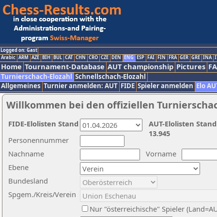
Logged on: Gast
Arabic
ARM
AZE
BIH
BUL
CAT
CHN
CRO
CZE
DEN
ENG
ESP
FAI
FIN
FRA
GER
GRE
INA
I
Home
Tournament-Database
AUT championship
Pictures
F
Turnierschach-Elozahl
Schnellschach-Elozahl
Allgemeines
Turnier anmelden: AUT
FIDE
Spieler anmelden
Elo AU
Willkommen bei den offiziellen Turnierscha
FIDE-Elolisten Stand
AUT-Elolisten Stand
13.945
Personennummer
Nachname
Vorname
Ebene
Bundesland
Spgem./Kreis/Verein
Nur "österreichische" Spieler (Land=A