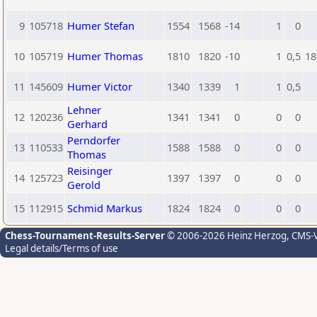
9
105718
Humer Stefan
1554
1568
-14
1
0
10
105719
Humer Thomas
1810
1820
-10
1
0,5
18
11
145609
Humer Victor
1340
1339
1
1
0,5
Lehner
12
120236
1341
1341
0
0
0
Gerhard
Perndorfer
13
110533
1588
1588
0
0
0
Thomas
Reisinger
14
125723
1397
1397
0
0
0
Gerold
15
112915
Schmid Markus
1824
1824
0
0
0
Chess-Tournament-Results-Server
© 2006-2026 Heinz Herzog
, CMS-
Legal details/Terms of use