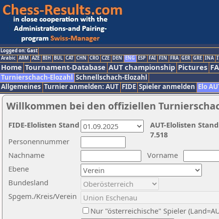
Logged on: Gast
Arabic
ARM
AZE
BIH
BUL
CAT
CHN
CRO
CZE
DEN
ENG
ESP
FAI
FIN
FRA
GER
GRE
INA
I
Home
Tournament-Database
AUT championship
Pictures
F
Turnierschach-Elozahl
Schnellschach-Elozahl
Allgemeines
Turnier anmelden: AUT
FIDE
Spieler anmelden
Elo AU
Willkommen bei den offiziellen Turnierscha
FIDE-Elolisten Stand
AUT-Elolisten Stand
7.518
Personennummer
Nachname
Vorname
Ebene
Bundesland
Spgem./Kreis/Verein
Nur "österreichische" Spieler (Land=A