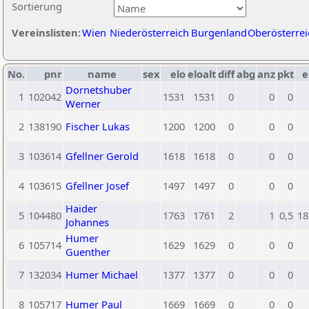
Sortierung
Vereinslisten:
Wien
Niederösterreich
Burgenland
Oberösterrei
No.
pnr
name
sex
elo
eloalt
diff
abg
anz
pkt
e
Dornetshuber
1
102042
1531
1531
0
0
0
Werner
2
138190
Fischer Lukas
1200
1200
0
0
0
3
103614
Gfellner Gerold
1618
1618
0
0
0
4
103615
Gfellner Josef
1497
1497
0
0
0
Haider
5
104480
1763
1761
2
1
0,5
18
Johannes
Humer
6
105714
1629
1629
0
0
0
Guenther
7
132034
Humer Michael
1377
1377
0
0
0
8
105717
Humer Paul
1669
1669
0
0
0