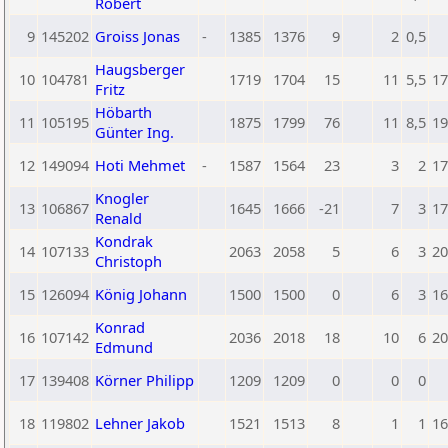
Robert
9
145202
Groiss Jonas
-
1385
1376
9
2
0,5
Haugsberger
10
104781
1719
1704
15
11
5,5
17
Fritz
Höbarth
11
105195
1875
1799
76
11
8,5
19
Günter Ing.
12
149094
Hoti Mehmet
-
1587
1564
23
3
2
17
Knogler
13
106867
1645
1666
-21
7
3
17
Renald
Kondrak
14
107133
2063
2058
5
6
3
20
Christoph
15
126094
König Johann
1500
1500
0
6
3
16
Konrad
16
107142
2036
2018
18
10
6
20
Edmund
17
139408
Körner Philipp
1209
1209
0
0
0
18
119802
Lehner Jakob
1521
1513
8
1
1
16