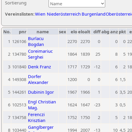
Sortierung
Vereinslisten:
Wien
Niederösterreich
Burgenland
Oberösterrei
No.
pnr
name
sex
elo
eloalt
diff
abg
anz
pkt
e
Burlacu
1
126106
2270
2270
0
0
0
22
Bogdan
Coreimariuc
2
134780
1864
1839
25
8
5
19
Serghei
3
101840
Denk Franz
1717
1729
-12
6
2
18
Dorfer
4
149308
1200
0
0
6
1,5
Alexander
5
144261
Dubinin Igor
1967
1966
1
6
3,5
20
Engl Christian
6
102513
1624
1647
-23
3
0,5
Mag.
Ferenczi
7
134758
1752
1750
2
5
2
18
Krisztian
Ganglberger
8
103440
1994
2007
-13
10
4,5
20