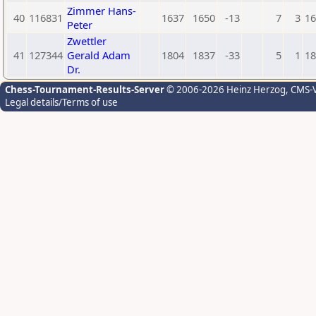
Zimmer Hans-
40
116831
1637
1650
-13
7
3
16
Peter
Zwettler
41
127344
Gerald Adam
1804
1837
-33
5
1
18
Dr.
Chess-Tournament-Results-Server
© 2006-2026 Heinz Herzog
, CMS-
Legal details/Terms of use