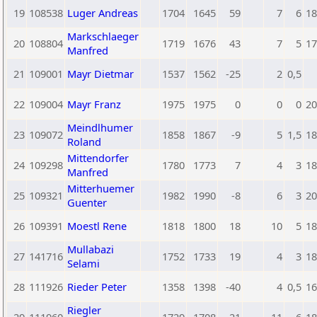
19
108538
Luger Andreas
1704
1645
59
7
6
18
Markschlaeger
20
108804
1719
1676
43
7
5
17
Manfred
21
109001
Mayr Dietmar
1537
1562
-25
2
0,5
22
109004
Mayr Franz
1975
1975
0
0
0
20
Meindlhumer
23
109072
1858
1867
-9
5
1,5
18
Roland
Mittendorfer
24
109298
1780
1773
7
4
3
18
Manfred
Mitterhuemer
25
109321
1982
1990
-8
6
3
20
Guenter
26
109391
Moestl Rene
1818
1800
18
10
5
18
Mullabazi
27
141716
1752
1733
19
4
3
18
Selami
28
111926
Rieder Peter
1358
1398
-40
4
0,5
16
Riegler