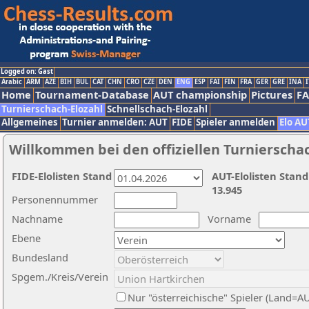
Logged on: Gast
Arabic
ARM
AZE
BIH
BUL
CAT
CHN
CRO
CZE
DEN
ENG
ESP
FAI
FIN
FRA
GER
GRE
INA
I
Home
Tournament-Database
AUT championship
Pictures
F
Turnierschach-Elozahl
Schnellschach-Elozahl
Allgemeines
Turnier anmelden: AUT
FIDE
Spieler anmelden
Elo AU
Willkommen bei den offiziellen Turnierscha
FIDE-Elolisten Stand
AUT-Elolisten Stand
13.945
Personennummer
Nachname
Vorname
Ebene
Bundesland
Spgem./Kreis/Verein
Nur "österreichische" Spieler (Land=A