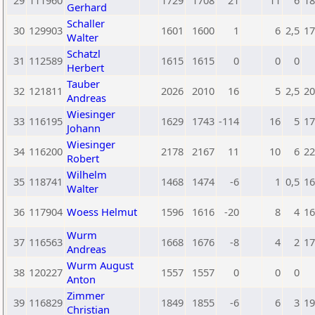
29
111960
1729
1708
21
11
6
18
Gerhard
Schaller
30
129903
1601
1600
1
6
2,5
17
Walter
Schatzl
31
112589
1615
1615
0
0
0
Herbert
Tauber
32
121811
2026
2010
16
5
2,5
20
Andreas
Wiesinger
33
116195
1629
1743
-114
16
5
17
Johann
Wiesinger
34
116200
2178
2167
11
10
6
22
Robert
Wilhelm
35
118741
1468
1474
-6
1
0,5
16
Walter
36
117904
Woess Helmut
1596
1616
-20
8
4
16
Wurm
37
116563
1668
1676
-8
4
2
17
Andreas
Wurm August
38
120227
1557
1557
0
0
0
Anton
Zimmer
39
116829
1849
1855
-6
6
3
19
Christian