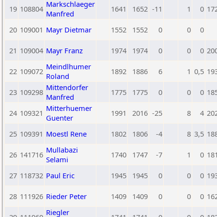
Markschlaeger
19
108804
1641
1652
-11
1
0
17
Manfred
20
109001
Mayr Dietmar
1552
1552
0
0
0
21
109004
Mayr Franz
1974
1974
0
0
0
20
Meindlhumer
22
109072
1892
1886
6
1
0,5
19
Roland
Mittendorfer
23
109298
1775
1775
0
0
0
18
Manfred
Mitterhuemer
24
109321
1991
2016
-25
8
4
20
Guenter
25
109391
Moestl Rene
1802
1806
-4
8
3,5
18
Mullabazi
26
141716
1740
1747
-7
1
0
18
Selami
27
118732
Paul Eric
1945
1945
0
0
0
19
28
111926
Rieder Peter
1409
1409
0
0
0
16
Riegler