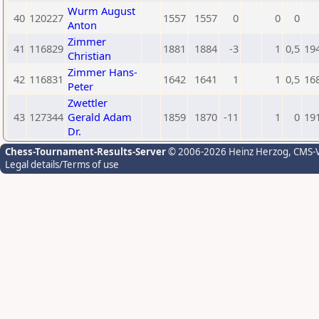
Wurm August
40
120227
1557
1557
0
0
0
Anton
Zimmer
41
116829
1881
1884
-3
1
0,5
19
Christian
Zimmer Hans-
42
116831
1642
1641
1
1
0,5
16
Peter
Zwettler
43
127344
Gerald Adam
1859
1870
-11
1
0
19
Dr.
Chess-Tournament-Results-Server
© 2006-2026 Heinz Herzog
, CMS-
Legal details/Terms of use