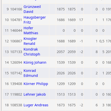
Grünzweil
9
104166
1875
1875
0
0
0
19
David
Haugsberger
10
104781
1686
1669
17
1
1
17
Fritz
Hofer
11
146044
0
0
0
0
0
Matthias
Knogler
12
106867
1688
1689
-1
1
0,5
17
Renald
Kondrak
13
107133
2057
2059
-2
8
5
20
Christoph
14
126094
König Johann
1539
1539
0
0
0
16
Konrad
15
107142
2026
2026
0
2
1
20
Edmund
16
139408
Körner Philipp
1209
1209
0
0
0
17
119802
Lehner Jakob
1513
1513
0
0
0
16
18
108538
Luger Andreas
1673
1675
-2
6
3
18