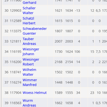
29
111960
1741
1741
0
0
0
18
Gerhard
Schaller
30
129903
1621
1634
-13
12
6,5
17
Walter
Schatzl
31
112589
1615
1615
0
0
0
Herbert
Schwabeneder
32
113375
1807
1807
0
0
0
19
Guenter
Tauber
33
121811
2007
2003
4
1
1
20
Andreas
Wiesinger
34
116195
1730
1624
106
15
7,5
17
Johann
Wiesinger
35
116200
2168
2154
14
2
2
22
Robert
Wilhelm
36
118741
1502
1502
0
0
0
16
Walter
Wimmer
37
116274
1448
1448
0
0
0
16
Manfred
38
117904
Woess Helmut
1589
1555
34
23
10
16
Wurm
39
116563
1662
1658
4
1
0,5
17
Andreas