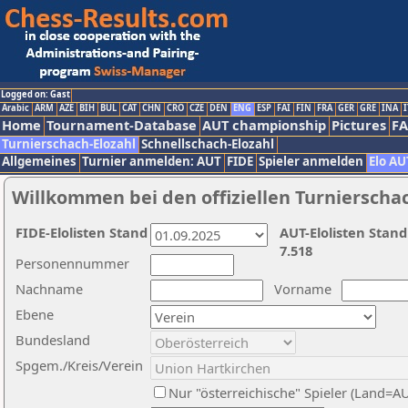
Logged on: Gast
Arabic
ARM
AZE
BIH
BUL
CAT
CHN
CRO
CZE
DEN
ENG
ESP
FAI
FIN
FRA
GER
GRE
INA
I
Home
Tournament-Database
AUT championship
Pictures
F
Turnierschach-Elozahl
Schnellschach-Elozahl
Allgemeines
Turnier anmelden: AUT
FIDE
Spieler anmelden
Elo AU
Willkommen bei den offiziellen Turnierscha
FIDE-Elolisten Stand
AUT-Elolisten Stand
7.518
Personennummer
Nachname
Vorname
Ebene
Bundesland
Spgem./Kreis/Verein
Nur "österreichische" Spieler (Land=A