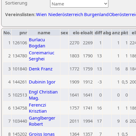
Sortierung
Vereinslisten:
Wien
Niederösterreich
Burgenland
Oberösterrei
No.
pnr
name
sex
elo
eloalt
diff
abg
anz
pkt
el
Burlacu
1
126106
2270
2269
1
1
1
22
Bogdan
Coreimariuc
2
134780
1803
1790
13
1
1
18
Serghei
3
101840
Denk Franz
1772
1759
13
16
8
18
4
144261
Dubinin Igor
1909
1912
-3
1
0,5
20
Engl Christian
5
102513
1641
1641
0
0
0
Mag.
Ferenczi
6
134758
1757
1741
16
1
1
18
Krisztian
Ganglberger
7
103440
2011
1994
17
9
6
20
Robert
8
145202
Groiss Jonas
1364
1357
7
1
0,5