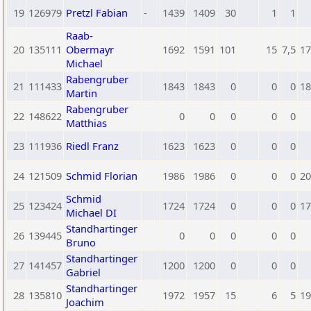
19
126979
Pretzl Fabian
-
1439
1409
30
1
1
Raab-
20
135111
Obermayr
1692
1591
101
15
7,5
17
Michael
Rabengruber
21
111433
1843
1843
0
0
0
18
Martin
Rabengruber
22
148622
0
0
0
0
0
Matthias
23
111936
Riedl Franz
1623
1623
0
0
0
24
121509
Schmid Florian
1986
1986
0
0
0
20
Schmid
25
123424
1724
1724
0
0
0
17
Michael DI
Standhartinger
26
139445
0
0
0
0
0
Bruno
Standhartinger
27
141457
1200
1200
0
0
0
Gabriel
Standhartinger
28
135810
1972
1957
15
6
5
19
Joachim