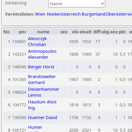
Sortierung
Vereinslisten:
Wien
Niederösterreich
Burgenland
Oberösterrei
No.
pnr
name
sex
elo
eloalt
diff
abg
anz
pkt
e
Aleszczyk
1
135801
1635
1652
-17
1
0
19
Christian
Antonopoulos
2
143221
1606
1569
37
10
5,5
17
Alexander
3
148540
Berger Horst
0
0
0
0
0
Brandstaetter
4
101265
1907
1905
2
1
0,5
19
Gerhard
Deisenhammer
5
148624
0
0
0
0
0
Lennis
Haudum Alois
6
104772
1818
1815
3
1
0,5
18
Ing.
7
136393
Huemer David
1736
1732
4
1
1
18
Humer
8
105721
2030
2021
9
10
5,5
20