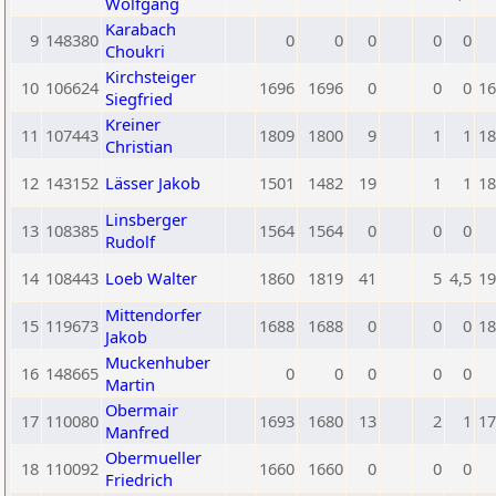
Wolfgang
Karabach
9
148380
0
0
0
0
0
Choukri
Kirchsteiger
10
106624
1696
1696
0
0
0
16
Siegfried
Kreiner
11
107443
1809
1800
9
1
1
18
Christian
12
143152
Lässer Jakob
1501
1482
19
1
1
18
Linsberger
13
108385
1564
1564
0
0
0
Rudolf
14
108443
Loeb Walter
1860
1819
41
5
4,5
19
Mittendorfer
15
119673
1688
1688
0
0
0
18
Jakob
Muckenhuber
16
148665
0
0
0
0
0
Martin
Obermair
17
110080
1693
1680
13
2
1
17
Manfred
Obermueller
18
110092
1660
1660
0
0
0
Friedrich