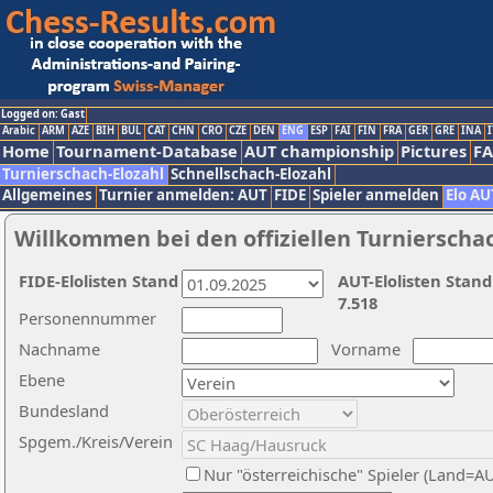
Logged on: Gast
Arabic
ARM
AZE
BIH
BUL
CAT
CHN
CRO
CZE
DEN
ENG
ESP
FAI
FIN
FRA
GER
GRE
INA
I
Home
Tournament-Database
AUT championship
Pictures
F
Turnierschach-Elozahl
Schnellschach-Elozahl
Allgemeines
Turnier anmelden: AUT
FIDE
Spieler anmelden
Elo AU
Willkommen bei den offiziellen Turnierscha
FIDE-Elolisten Stand
AUT-Elolisten Stand
7.518
Personennummer
Nachname
Vorname
Ebene
Bundesland
Spgem./Kreis/Verein
Nur "österreichische" Spieler (Land=A