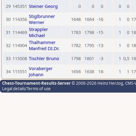
29
145351
Steiner Georg
0
0
0
0
0
Stiglbrunner
30
114356
1648
1664
-16
1
0
17
Werner
Strappler
31
114469
1783
1798
-15
1
0
18
Michael
Thalhammer
32
114904
1782
1795
-13
1
0
18
Manfred DI.Dr.
33
115008
Tischler Bruno
1798
1801
-3
1
0,5
18
Voraberger
34
115551
1656
1638
18
1
1
17
Johann
Chess-Tournament-Results-Server
© 2006-2026 Heinz Herzog
, CMS-
Legal details/Terms of use