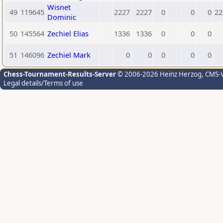
Wisnet
49
119645
2227
2227
0
0
0
22
Dominic
50
145564
Zechiel Elias
1336
1336
0
0
0
51
146096
Zechiel Mark
0
0
0
0
0
Chess-Tournament-Results-Server
© 2006-2026 Heinz Herzog
, CMS-
Legal details/Terms of use