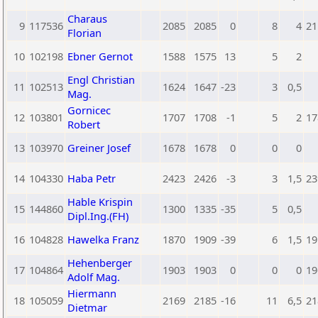
Charaus
9
117536
2085
2085
0
8
4
21
Florian
10
102198
Ebner Gernot
1588
1575
13
5
2
Engl Christian
11
102513
1624
1647
-23
3
0,5
Mag.
Gornicec
12
103801
1707
1708
-1
5
2
17
Robert
13
103970
Greiner Josef
1678
1678
0
0
0
14
104330
Haba Petr
2423
2426
-3
3
1,5
23
Hable Krispin
15
144860
1300
1335
-35
5
0,5
Dipl.Ing.(FH)
16
104828
Hawelka Franz
1870
1909
-39
6
1,5
19
Hehenberger
17
104864
1903
1903
0
0
0
19
Adolf Mag.
Hiermann
18
105059
2169
2185
-16
11
6,5
21
Dietmar