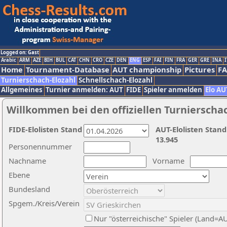
Logged on: Gast
Arabic
ARM
AZE
BIH
BUL
CAT
CHN
CRO
CZE
DEN
ENG
ESP
FAI
FIN
FRA
GER
GRE
INA
I
Home
Tournament-Database
AUT championship
Pictures
F
Turnierschach-Elozahl
Schnellschach-Elozahl
Allgemeines
Turnier anmelden: AUT
FIDE
Spieler anmelden
Elo AU
Willkommen bei den offiziellen Turnierscha
FIDE-Elolisten Stand
AUT-Elolisten Stand
13.945
Personennummer
Nachname
Vorname
Ebene
Bundesland
Spgem./Kreis/Verein
Nur "österreichische" Spieler (Land=A