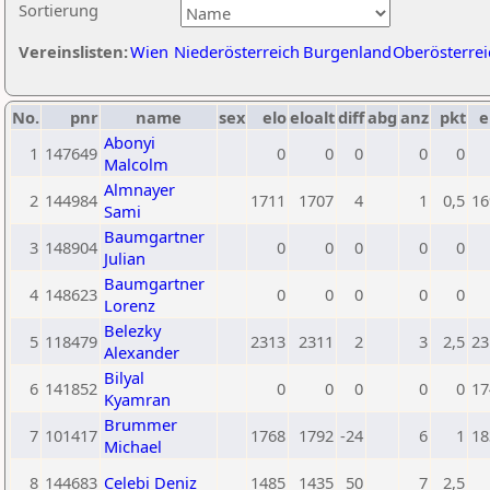
Sortierung
Vereinslisten:
Wien
Niederösterreich
Burgenland
Oberösterrei
No.
pnr
name
sex
elo
eloalt
diff
abg
anz
pkt
e
Abonyi
1
147649
0
0
0
0
0
Malcolm
Almnayer
2
144984
1711
1707
4
1
0,5
16
Sami
Baumgartner
3
148904
0
0
0
0
0
Julian
Baumgartner
4
148623
0
0
0
0
0
Lorenz
Belezky
5
118479
2313
2311
2
3
2,5
23
Alexander
Bilyal
6
141852
0
0
0
0
0
17
Kyamran
Brummer
7
101417
1768
1792
-24
6
1
18
Michael
8
144683
Celebi Deniz
1485
1435
50
7
2,5