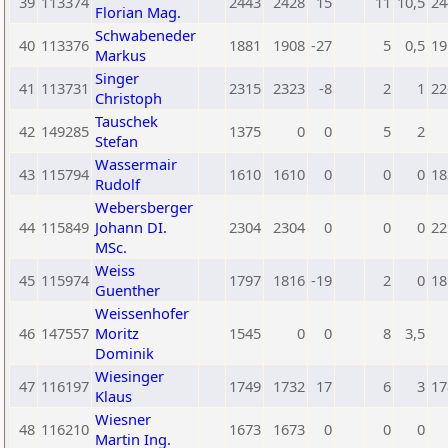
39
113374
2443
2428
15
11
10,5
24
Florian Mag.
Schwabeneder
40
113376
1881
1908
-27
5
0,5
19
Markus
Singer
41
113731
2315
2323
-8
2
1
22
Christoph
Tauschek
42
149285
1375
0
0
5
2
Stefan
Wassermair
43
115794
1610
1610
0
0
0
18
Rudolf
Webersberger
44
115849
Johann DI.
2304
2304
0
0
0
22
MSc.
Weiss
45
115974
1797
1816
-19
2
0
18
Guenther
Weissenhofer
46
147557
Moritz
1545
0
0
8
3,5
Dominik
Wiesinger
47
116197
1749
1732
17
6
3
17
Klaus
Wiesner
48
116210
1673
1673
0
0
0
Martin Ing.