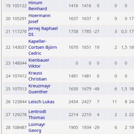
Hinum
19
105122
1416
1416
0
0
0
Reinhard
Hoermann
20
105291
1637
1637
0
0
0
17
Josef
Jernej Raphael
21
117276
1758
1785
-27
3
0,5
17
DI.
Kapeller-
22
143037
Cortsen Björn
1670
1651
19
2
1,5
18
Cedric
Kienbauer
23
148044
0
0
0
0
0
Viktor
Krauss
24
107412
1481
1481
0
0
0
Christian
Kreuzmayr
25
107513
1630
1679
-49
6
1,5
18
Guenther
26
123844
Leisch Lukas
2434
2427
7
11
8
24
Lentrodt
27
129278
2214
2210
4
2
2
22
Thomas
Loimayr
28
108487
1905
1934
-29
6
2
19
Georg