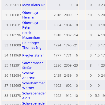
29
109013
Mayr Klaus Dr.
0
0
0
0
0
23
Obermayr
30
110087
2016
2009
7
10
5
20
Hermann
Obermayr
31
119831
1834
1834
0
0
0
18
Peter
Petric
32
110596
1918
1932
-14
9
4
19
Maximilian
Pointinger
33
111009
1724
1745
-21
7
3
17
Thomas Ing.
34
111969
Riegler Stefan
1777
1771
6
3
1,5
17
Salvenmoser
35
112391
2286
2309
-23
8
4
23
Stefan
Schenk
36
112684
2439
2439
0
0
0
24
Andreas
Scherhammer
37
112695
1602
1602
0
0
0
Werner
Schwabeneder
38
113373
1922
1912
10
10
5,5
19
Alois
Schwabeneder