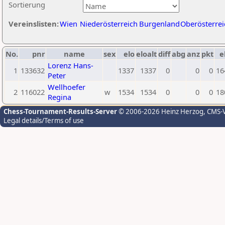
Sortierung
Vereinslisten:
Wien
Niederösterreich
Burgenland
Oberösterrei
No.
pnr
name
sex
elo
eloalt
diff
abg
anz
pkt
e
Lorenz Hans-
1
133632
1337
1337
0
0
0
16
Peter
Wellhoefer
2
116022
w
1534
1534
0
0
0
18
Regina
Chess-Tournament-Results-Server
© 2006-2026 Heinz Herzog
, CMS-
Legal details/Terms of use