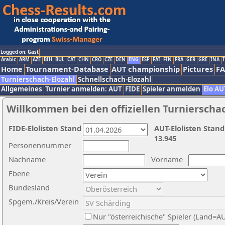
Logged on: Gast
Arabic
ARM
AZE
BIH
BUL
CAT
CHN
CRO
CZE
DEN
ENG
ESP
FAI
FIN
FRA
GER
GRE
INA
I
Home
Tournament-Database
AUT championship
Pictures
F
Turnierschach-Elozahl
Schnellschach-Elozahl
Allgemeines
Turnier anmelden: AUT
FIDE
Spieler anmelden
Elo AU
Willkommen bei den offiziellen Turnierscha
FIDE-Elolisten Stand
AUT-Elolisten Stand
13.945
Personennummer
Nachname
Vorname
Ebene
Bundesland
Spgem./Kreis/Verein
Nur "österreichische" Spieler (Land=A