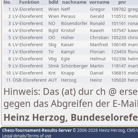
No.
Funktion
bdld
nachname
vorname
pnr
1
LV-Eloreferent
Wien
Neff
Gregor
109782
greg
2
LV-Eloreferent
Wien
Peraus
Gerald
110512
meld
3
LV-Eloreferent
NÖ
Bösendorfer
Ronald
101161
rona
4
LV-Eloreferent
Bgld
Kristof
Kaweh
107547
kawe
5
LV-Eloreferent
OÖ
Höher
Christian
105233
chri
6
LV-Eloreferent
Sbg
Kaiser
Manfred
106149
manf
7
LV-Eloreferent
Tir
Kampl
Florian
123453
flor
8
LV-Eloreferent
Vbg
Egle
Helmut
102336
helm
9
LV-Eloreferent
Stmk
Schönberger
Martin
118147
mart
10
LV-Eloreferent
Knt
Knapp
Daniel
106815
meld
11
ÖSB-Eloreferent
AUT
Herzog
Heinz
105020
herz
Hinweis: Das (at) dur ch @ erse
gegen das Abgreifen der E-Ma
Heinz Herzog, Bundeselorefe
Chess-Tournament-Results-Server
© 2006-2026 Heinz Herzog
, CMS-
Legal details/Terms of use