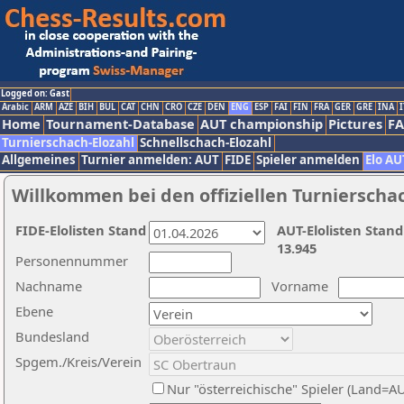
Logged on: Gast
Arabic
ARM
AZE
BIH
BUL
CAT
CHN
CRO
CZE
DEN
ENG
ESP
FAI
FIN
FRA
GER
GRE
INA
I
Home
Tournament-Database
AUT championship
Pictures
F
Turnierschach-Elozahl
Schnellschach-Elozahl
Allgemeines
Turnier anmelden: AUT
FIDE
Spieler anmelden
Elo AU
Willkommen bei den offiziellen Turnierscha
FIDE-Elolisten Stand
AUT-Elolisten Stand
13.945
Personennummer
Nachname
Vorname
Ebene
Bundesland
Spgem./Kreis/Verein
Nur "österreichische" Spieler (Land=A