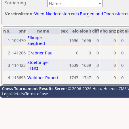
Sortierung
Vereinslisten:
Wien
Niederösterreich
Burgenland
Oberösterrei
No.
pnr
name
sex
elo
eloalt
diff
abg
anz
pkt
el
Ellinger
1
102470
1696
1696
0
0
0
Siegfried
2
141286
Grabner Paul
0
0
0
0
0
Stoettinger
3
114423
1639
1639
0
0
0
Franz
4
115695
Waldner Robert
1747
1747
0
0
0
Chess-Tournament-Results-Server
© 2006-2026 Heinz Herzog
, CMS-
Legal details/Terms of use