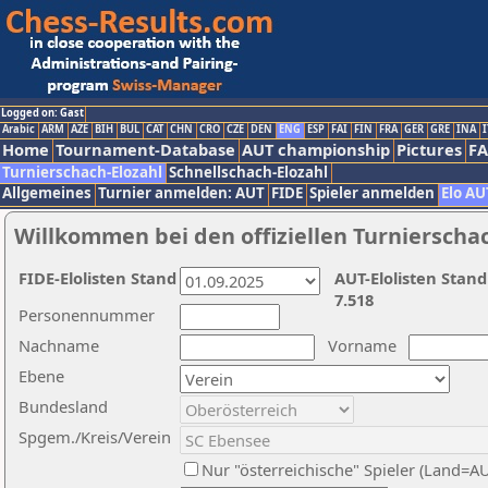
Logged on: Gast
Arabic
ARM
AZE
BIH
BUL
CAT
CHN
CRO
CZE
DEN
ENG
ESP
FAI
FIN
FRA
GER
GRE
INA
I
Home
Tournament-Database
AUT championship
Pictures
F
Turnierschach-Elozahl
Schnellschach-Elozahl
Allgemeines
Turnier anmelden: AUT
FIDE
Spieler anmelden
Elo AU
Willkommen bei den offiziellen Turnierscha
FIDE-Elolisten Stand
AUT-Elolisten Stand
7.518
Personennummer
Nachname
Vorname
Ebene
Bundesland
Spgem./Kreis/Verein
Nur "österreichische" Spieler (Land=A