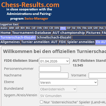
Logged on: Gast
Arabic
ARM
AZE
BIH
BUL
CAT
CHN
CRO
CZE
DEN
ENG
ESP
FAI
FIN
FRA
GER
GRE
INA
I
Home
Tournament-Database
AUT championship
Pictures
F
Turnierschach-Elozahl
Schnellschach-Elozahl
Allgemeines
Turnier anmelden: AUT
FIDE
Spieler anmelden
Elo AU
Willkommen bei den offiziellen Turnierscha
FIDE-Elolisten Stand
AUT-Elolisten Stand
13.945
Personennummer
Nachname
Vorname
Ebene
Bundesland
Spgem./Kreis/Verein
Nur "österreichische" Spieler (Land=A