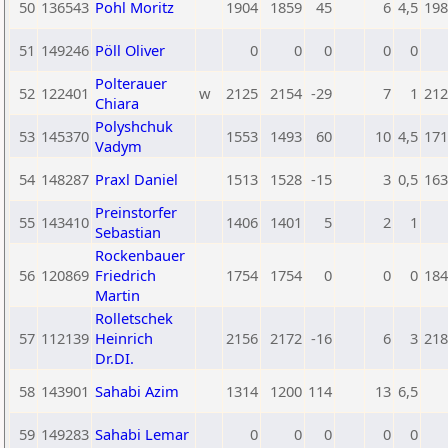
50
136543
Pohl Moritz
1904
1859
45
6
4,5
198
51
149246
Pöll Oliver
0
0
0
0
0
Polterauer
52
122401
w
2125
2154
-29
7
1
212
Chiara
Polyshchuk
53
145370
1553
1493
60
10
4,5
171
Vadym
54
148287
Praxl Daniel
1513
1528
-15
3
0,5
163
Preinstorfer
55
143410
1406
1401
5
2
1
Sebastian
Rockenbauer
56
120869
Friedrich
1754
1754
0
0
0
184
Martin
Rolletschek
57
112139
Heinrich
2156
2172
-16
6
3
218
Dr.DI.
58
143901
Sahabi Azim
1314
1200
114
13
6,5
59
149283
Sahabi Lemar
0
0
0
0
0