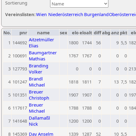
Sortierung
Vereinslisten:
Wien
Niederösterreich
Burgenland
Oberösterrei
No.
pnr
name
sex
elo
eloalt
diff
abg
anz
pkt
el
Aitzetmüller
1
144692
1800
1744
56
9
5,5
182
Elias
Baumgartner
2
100691
1767
1767
0
0
0
Mathias
Branding
3
127793
0
0
0
0
0
213
Volker
Brandl
4
101247
1818
1811
7
13
7,5
182
Michael
Breuer
5
101351
1907
1907
0
0
0
197
Christoph
Breuer
6
117617
1788
1788
0
0
0
184
Michael
Dallamaßl
7
141648
1200
1200
0
0
0
Nick
8
145369
Day Anselm
1339
1287
52
10
5,5