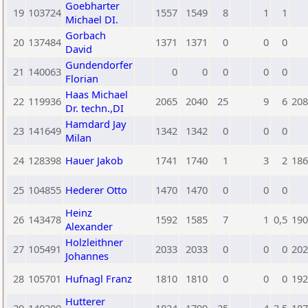
Goebharter
19
103724
1557
1549
8
1
1
Michael DI.
Gorbach
20
137484
1371
1371
0
0
0
David
Gundendorfer
21
140063
0
0
0
0
0
Florian
Haas Michael
22
119936
2065
2040
25
9
6
208
Dr. techn.,DI
Hamdard Jay
23
141649
1342
1342
0
0
0
Milan
24
128398
Hauer Jakob
1741
1740
1
3
2
186
25
104855
Hederer Otto
1470
1470
0
0
0
Heinz
26
143478
1592
1585
7
1
0,5
190
Alexander
Holzleithner
27
105491
2033
2033
0
0
0
202
Johannes
28
105701
Hufnagl Franz
1810
1810
0
0
0
192
Hutterer