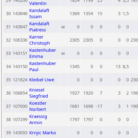
29
140200
1824
1799
25
4
3,5
187
Valentin
Kandalaft
30
143846
1369
1354
15
3
1,5
Issam
Kandalaft
31
143847
w
0
0
0
0
0
Piatress
Karner
32
106336
2305
2305
0
0
0
230
Christoph
Kastenhuber
33
143151
w
0
0
0
0
0
Emma
Kastenhuber
34
143150
1345
0
0
13
8,5
Paul
35
121824
Kleibel Uwe
0
0
0
0
0
230
Kniesel
36
106854
1927
1920
7
3
2
196
Siegfried
Koestler
37
107000
1681
1698
-17
3
1
190
Norbert
Kraessig
38
107299
1797
1797
0
0
0
Armin
39
143093
Krnjic Marko
0
0
0
0
0