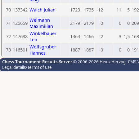
70
137342
Walch Julian
1723
1735
-12
11
5
192
Weimann
71
125659
2179
2179
0
0
0
209
Maximilian
Winkelbauer
72
147638
1464
1466
-2
3
1,5
163
Leo
Wolfsgruber
73
116501
1887
1887
0
0
0
191
Hannes
Chess-Tournament-Results-Server
© 2006-2026 Heinz Herzog
, CMS-
Legal details/Terms of use