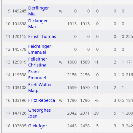
Derflinger
9
149245
w
0
0
0
0
0
Mia
Dickinger
10
101898
1913
1913
0
0
0
Max
11
120115
Ernst Thomas
0
0
0
0
0
225
Feichtinger
12
145778
0
0
0
0
0
Emanuel
Felleitner
13
129919
w
1600
1589
11
2
1
171
Christina
Frank
14
119538
2156
2156
0
0
0
216
Emanuel
Freh Walter
15
103108
1659
1670
-11
2
1
Mag.
16
103196
Fritz Rebecca
w
1790
1796
-6
3
0,5
184
Gheorghes
17
147126
2042
2071
-29
5
1
200
Ioan
18
103695
Glek Igor
2443
2438
5
3
3
242