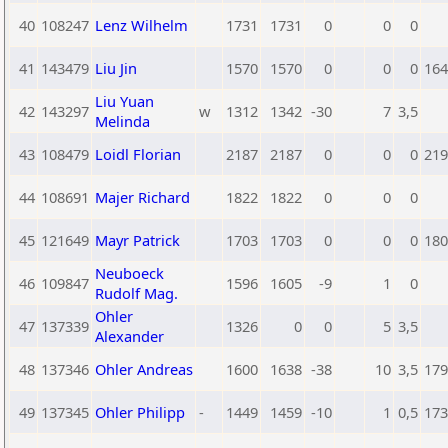
40
108247
Lenz Wilhelm
1731
1731
0
0
0
41
143479
Liu Jin
1570
1570
0
0
0
164
Liu Yuan
42
143297
w
1312
1342
-30
7
3,5
Melinda
43
108479
Loidl Florian
2187
2187
0
0
0
219
44
108691
Majer Richard
1822
1822
0
0
0
45
121649
Mayr Patrick
1703
1703
0
0
0
180
Neuboeck
46
109847
1596
1605
-9
1
0
Rudolf Mag.
Ohler
47
137339
1326
0
0
5
3,5
Alexander
48
137346
Ohler Andreas
1600
1638
-38
10
3,5
179
49
137345
Ohler Philipp
-
1449
1459
-10
1
0,5
173