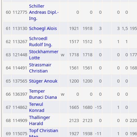
Schiller
60
112775
Andreas Dipl.-
0
0
0
0
0
Ing.
61
113130
Schoegl Alois
1921
1918
3
3
1,5
195
Schroedl
62
113267
1517
1512
5
1
1
Rudolf Ing.
Stockhammer
63
121448
w
1718
1718
0
0
0
177
Lotte
Strassmair
64
114491
1561
1561
0
0
0
168
Christian
65
137565
Stüger Anouk
1200
1200
0
0
0
Temper
66
136397
w
0
0
0
0
0
Bunaci Diana
Terwul
67
114862
1665
1680
-15
1
0
Konrad
Thallinger
68
114909
2123
2123
0
0
0
220
Harald
Topf Christian
69
115075
1927
1938
-11
1
0
196
Mag.