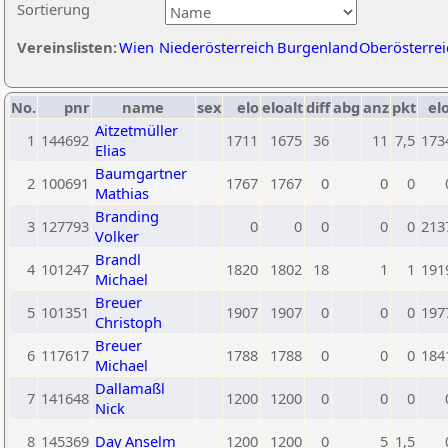
Sortierung
Vereinslisten:
Wien
Niederösterreich
Burgenland
Oberösterrei
No.
pnr
name
sex
elo
eloalt
diff
abg
anz
pkt
elo
Aitzetmüller
1
144692
1711
1675
36
11
7,5
173
Elias
Baumgartner
2
100691
1767
1767
0
0
0
Mathias
Branding
3
127793
0
0
0
0
0
213
Volker
Brandl
4
101247
1820
1802
18
1
1
191
Michael
Breuer
5
101351
1907
1907
0
0
0
197
Christoph
Breuer
6
117617
1788
1788
0
0
0
184
Michael
Dallamaßl
7
141648
1200
1200
0
0
0
Nick
8
145369
Day Anselm
1200
1200
0
5
1,5