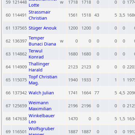
59
121448
w
1718
1718
0
0
0
177
Lotte
Strassmair
60
114491
1561
1518
43
5
3,5
168
Christian
61
137565
Stüger Anouk
1200
1200
0
0
0
Temper
62
136397
w
0
0
0
0
0
Bunaci Diana
Terwul
63
114862
1680
1680
0
0
0
Konrad
Thallinger
64
114909
2123
2123
0
0
0
220
Harald
Topf Christian
65
115075
1940
1933
7
1
1
197
Mag.
66
137342
Walch Julian
1741
1664
77
5
4,5
209
Weimann
67
125659
2196
2196
0
0
0
212
Maximilian
Winkelbauer
68
147638
1470
0
0
5
1,5
163
Leo
Wolfsgruber
69
116501
1887
1887
0
0
0
191
Hannes