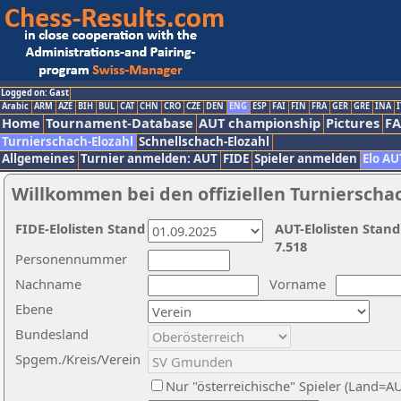
Logged on: Gast
Arabic
ARM
AZE
BIH
BUL
CAT
CHN
CRO
CZE
DEN
ENG
ESP
FAI
FIN
FRA
GER
GRE
INA
I
Home
Tournament-Database
AUT championship
Pictures
F
Turnierschach-Elozahl
Schnellschach-Elozahl
Allgemeines
Turnier anmelden: AUT
FIDE
Spieler anmelden
Elo AU
Willkommen bei den offiziellen Turnierscha
FIDE-Elolisten Stand
AUT-Elolisten Stand
7.518
Personennummer
Nachname
Vorname
Ebene
Bundesland
Spgem./Kreis/Verein
Nur "österreichische" Spieler (Land=A