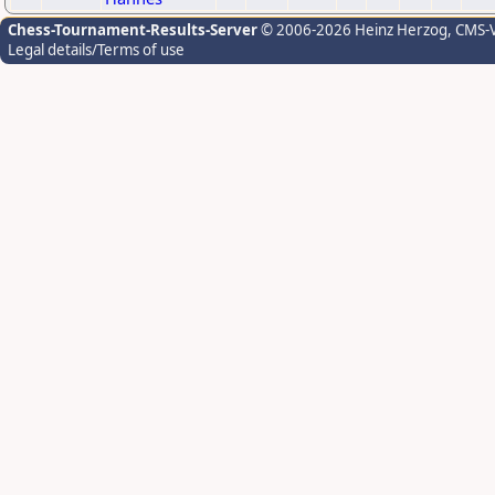
Chess-Tournament-Results-Server
© 2006-2026 Heinz Herzog
, CMS-
Legal details/Terms of use