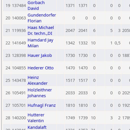
Gorbach
19
137484
1371
1371
0
0
0
David
Gundendorfer
20
140063
0
0
0
0
0
Florian
Haas Michael
21
119936
2047
2041
6
5
3
205
Dr. techn.,DI
Hamdard Jay
22
141649
1342
1332
10
1
0,5
Milan
23
128398
Hauer Jakob
1730
1730
0
0
0
188
24
104855
Hederer Otto
1470
1470
0
0
0
Heinz
25
143478
1517
1517
0
0
0
Alexander
Holzleithner
26
105491
2033
2033
0
0
0
202
Johannes
27
105701
Hufnagl Franz
1810
1810
0
0
0
192
Hutterer
28
140200
1749
1739
10
3
2
178
Valentin
Kandalaft