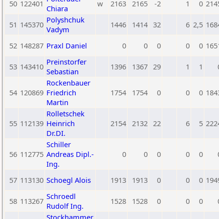
50
122401
w
2163
2165
-2
1
0
214
Chiara
Polyshchuk
51
145370
1446
1414
32
6
2,5
168
Vadym
52
148287
Praxl Daniel
0
0
0
0
0
165
Preinstorfer
53
143410
1396
1367
29
1
1
Sebastian
Rockenbauer
54
120869
Friedrich
1754
1754
0
0
0
184
Martin
Rolletschek
55
112139
Heinrich
2154
2132
22
6
5
222
Dr.DI.
Schiller
56
112775
Andreas Dipl.-
0
0
0
0
0
Ing.
57
113130
Schoegl Alois
1913
1913
0
0
0
194
Schroedl
58
113267
1528
1528
0
0
0
Rudolf Ing.
Stockhammer