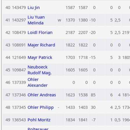
40
143479
Liu Jin
1587
1587
0
0
0
Liu Yuan
41
143297
w
1370
1380
-10
5
2,5
Melinda
42
108479
Loidl Florian
2187
2207
-20
5
2,5
219
43
108691
Majer Richard
1822
1822
0
0
0
44
121649
Mayr Patrick
1703
1718
-15
5
3
180
Neuboeck
45
109847
1605
1605
0
0
0
Rudolf Mag.
Ohler
46
137339
0
0
0
0
0
Alexander
47
137346
Ohler Andreas
1623
1538
85
6
4
181
48
137345
Ohler Philipp
-
1433
1403
30
4
2,5
173
49
136543
Pohl Moritz
1834
1841
-7
1
0,5
196
Polterauer