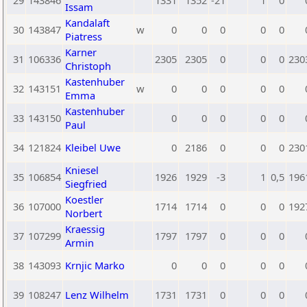
29
143846
1331
1352
-21
1
0
Issam
Kandalaft
30
143847
w
0
0
0
0
0
Piatress
Karner
31
106336
2305
2305
0
0
0
230
Christoph
Kastenhuber
32
143151
w
0
0
0
0
0
Emma
Kastenhuber
33
143150
0
0
0
0
0
Paul
34
121824
Kleibel Uwe
0
2186
0
0
0
230
Kniesel
35
106854
1926
1929
-3
1
0,5
196
Siegfried
Koestler
36
107000
1714
1714
0
0
0
192
Norbert
Kraessig
37
107299
1797
1797
0
0
0
Armin
38
143093
Krnjic Marko
0
0
0
0
0
39
108247
Lenz Wilhelm
1731
1731
0
0
0