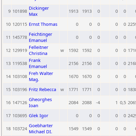
Dickinger
9
101898
1913
1913
0
0
0
Max
10
120115
Ernst Thomas
0
0
0
0
0
225
Feichtinger
11
145778
0
0
0
0
0
Emanuel
Felleitner
12
129919
w
1592
1592
0
0
0
171
Christina
Frank
13
119538
2156
2156
0
0
0
216
Emanuel
Freh Walter
14
103108
1670
1670
0
0
0
Mag.
15
103196
Fritz Rebecca
w
1771
1771
0
0
0
183
Gheorghes
16
147126
2084
2088
-4
1
0,5
206
Ioan
17
103695
Glek Igor
0
0
0
0
0
242
Goebharter
18
103724
1549
1549
0
0
0
Michael DI.