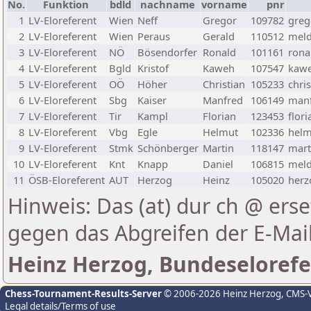
No.
Funktion
bdld
nachname
vorname
pnr
1
LV-Eloreferent
Wien
Neff
Gregor
109782
greg
2
LV-Eloreferent
Wien
Peraus
Gerald
110512
meld
3
LV-Eloreferent
NÖ
Bösendorfer
Ronald
101161
rona
4
LV-Eloreferent
Bgld
Kristof
Kaweh
107547
kawe
5
LV-Eloreferent
OÖ
Höher
Christian
105233
chri
6
LV-Eloreferent
Sbg
Kaiser
Manfred
106149
manf
7
LV-Eloreferent
Tir
Kampl
Florian
123453
flor
8
LV-Eloreferent
Vbg
Egle
Helmut
102336
helm
9
LV-Eloreferent
Stmk
Schönberger
Martin
118147
mart
10
LV-Eloreferent
Knt
Knapp
Daniel
106815
meld
11
ÖSB-Eloreferent
AUT
Herzog
Heinz
105020
herz
Hinweis: Das (at) dur ch @ erse
gegen das Abgreifen der E-Ma
Heinz Herzog, Bundeselorefe
Chess-Tournament-Results-Server
© 2006-2026 Heinz Herzog
, CMS-
Legal details/Terms of use