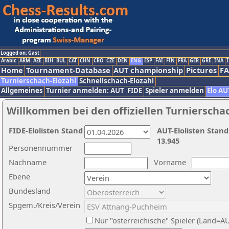
Logged on: Gast
Arabic
ARM
AZE
BIH
BUL
CAT
CHN
CRO
CZE
DEN
ENG
ESP
FAI
FIN
FRA
GER
GRE
INA
I
Home
Tournament-Database
AUT championship
Pictures
F
Turnierschach-Elozahl
Schnellschach-Elozahl
Allgemeines
Turnier anmelden: AUT
FIDE
Spieler anmelden
Elo AU
Willkommen bei den offiziellen Turnierscha
FIDE-Elolisten Stand
AUT-Elolisten Stand
13.945
Personennummer
Nachname
Vorname
Ebene
Bundesland
Spgem./Kreis/Verein
Nur "österreichische" Spieler (Land=A