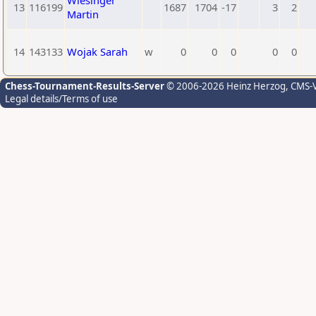
Wiesinger
13
116199
1687
1704
-17
3
2
Martin
14
143133
Wojak Sarah
w
0
0
0
0
0
Chess-Tournament-Results-Server
© 2006-2026 Heinz Herzog
, CMS-
Legal details/Terms of use