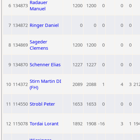
Radauer
6
134873
1200
1200
0
0
0
Manuel
7
134872
Ringer Daniel
0
0
0
0
0
Sageder
8
134869
1200
1200
0
0
0
Clemens
9
134870
Schenner Elias
1227
1227
0
0
0
Stirn Martin DI
10
114372
2089
2088
1
4
3
21
(FH)
11
114550
Strobl Peter
1653
1653
0
0
0
12
115078
Tordai Lorant
1892
1908
-16
3
1
19