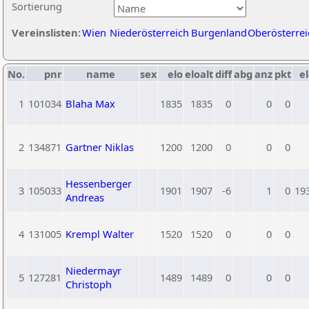
Sortierung
Vereinslisten:
Wien
Niederösterreich
Burgenland
Oberösterrei
No.
pnr
name
sex
elo
eloalt
diff
abg
anz
pkt
el
1
101034
Blaha Max
1835
1835
0
0
0
2
134871
Gartner Niklas
1200
1200
0
0
0
Hessenberger
3
105033
1901
1907
-6
1
0
19
Andreas
4
131005
Krempl Walter
1520
1520
0
0
0
Niedermayr
5
127281
1489
1489
0
0
0
Christoph