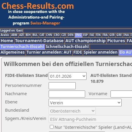
Logged on: Gast
Arabic
ARM
AZE
BIH
BUL
CAT
CHN
CRO
CZE
DEN
ENG
ESP
FAI
FIN
FRA
GER
GRE
INA
I
Home
Tournament-Database
AUT championship
Pictures
F
Turnierschach-Elozahl
Schnellschach-Elozahl
Allgemeines
Turnier anmelden: AUT
FIDE
Spieler anmelden
Elo AU
Willkommen bei den offiziellen Turnierscha
FIDE-Elolisten Stand
AUT-Elolisten Stand
10.879
Personennummer
Nachname
Vorname
Ebene
Bundesland
Spgem./Kreis/Verein
Nur "österreichische" Spieler (Land=A