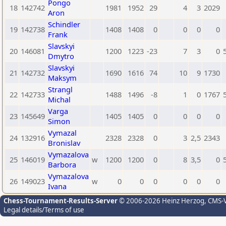
Pongo
18
142742
1981
1952
29
4
3
2029
Aron
Schindler
19
142738
1408
1408
0
0
0
0
Frank
Slavskyi
20
146081
1200
1223
-23
7
3
0
Dmytro
Slavskyi
21
142732
1690
1616
74
10
9
1730
Maksym
Strangl
22
142733
1488
1496
-8
1
0
1767
Michal
Varga
23
145649
1405
1405
0
0
0
0
Simon
Vymazal
24
132916
2328
2328
0
3
2,5
2343
Bronislav
Vymazalova
25
146019
w
1200
1200
0
8
3,5
0
Barbora
Vymazalova
26
149023
w
0
0
0
0
0
0
Ivana
Chess-Tournament-Results-Server
© 2006-2026 Heinz Herzog
, CMS-
Legal details/Terms of use