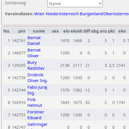
Sortierung
Vereinslisten:
Wien
Niederösterreich
Burgenland
Oberösterrei
No.
pnr
name
sex
elo
eloalt
diff
abg
anz
pkt
eloi
Bernat
1
142741
1470
1468
2
3
1
0
Daniel
Bernat
2
146977
1200
0
0
5
1
0
Oliver
Bury
3
129245
2138
2117
21
3
2,5
2141
Rastislav
Drobnik
4
142739
1200
1200
0
2
0
0
Oliver Ing.
Fabo Juraj
5
142744
1570
1582
-12
3
1
0
Ing.
Fink
6
102910
1643
1675
-32
2
0
1741
Helmut
Forstner
7
142731
1200
1200
0
0
0
0
Eduard
Gehringer
8
142747
0
0
0
0
0
0