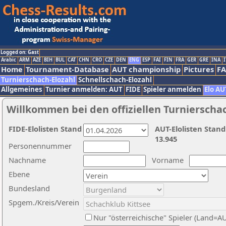
Logged on: Gast
Arabic
ARM
AZE
BIH
BUL
CAT
CHN
CRO
CZE
DEN
ENG
ESP
FAI
FIN
FRA
GER
GRE
INA
I
Home
Tournament-Database
AUT championship
Pictures
F
Turnierschach-Elozahl
Schnellschach-Elozahl
Allgemeines
Turnier anmelden: AUT
FIDE
Spieler anmelden
Elo AU
Willkommen bei den offiziellen Turnierscha
FIDE-Elolisten Stand
AUT-Elolisten Stand
13.945
Personennummer
Nachname
Vorname
Ebene
Bundesland
Spgem./Kreis/Verein
Nur "österreichische" Spieler (Land=A