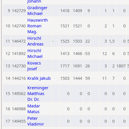
Johann
Gradinger
9
142729
1418
1409
9
1
1
0
Michael
Hauswirth
10
142740
Roman
1521
1521
0
2
1
0
Mag.
Hirschl
11
146472
-
1525
1503
22
3
1,5
0
Andreas
Hirschl
12
141892
1413
1466
-53
12
6
0
Michael
Kovacs
13
142730
1717
1691
26
3
2
1807
Josef
14
144216
Kralik Jakub
1503
1444
59
11
7
0
Kreminger
15
149562
Matthias
0
0
0
0
0
0
Dr. Dr.
Madar
16
146988
0
0
0
0
0
0
Matus
Peter
17
149455
0
0
0
0
0
0
Vladimir