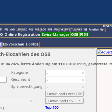
Servert
TA
JPN
MKD
LTU
NED
POL
POR
ROU
RUS
SRB
SVK
SWE
TUR
UKR
VIE
FontSize:11pt
AQ
Online Registration
Swiss-Manager
ÖSB
FIDE
T
Elo Vorschau
Elo FIDE
ch-Elozahlen des ÖSB
 01.04.2026, letzte Änderung am 11.07.2026 09:29, gewertete P
Kategorie
Geschlecht
Spielberechtigung
Top 100
UT)