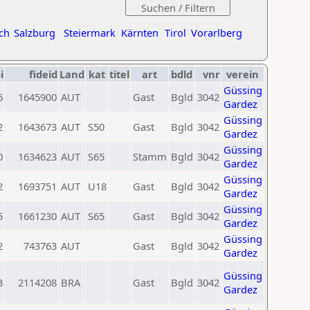
ch
Salzburg
Steiermark
Kärnten
Tirol
Vorarlberg
i
fideid
Land
kat
titel
art
bdld
vnr
verein
Güssing
6
1645900
AUT
Gast
Bgld
3042
Gardez
Güssing
2
1643673
AUT
S50
Gast
Bgld
3042
Gardez
Güssing
0
1634623
AUT
S65
Stamm
Bgld
3042
Gardez
Güssing
2
1693751
AUT
U18
Gast
Bgld
3042
Gardez
Güssing
5
1661230
AUT
S65
Gast
Bgld
3042
Gardez
Güssing
2
743763
AUT
Gast
Bgld
3042
Gardez
Güssing
3
2114208
BRA
Gast
Bgld
3042
Gardez