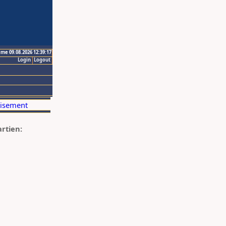
ime 09.08.2026 12:39:17
Login
Logout
artien: