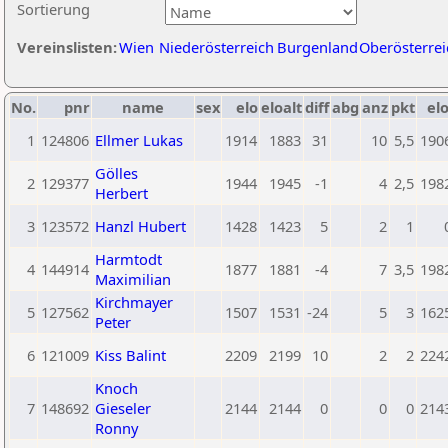
Sortierung
Vereinslisten:
Wien
Niederösterreich
Burgenland
Oberösterrei
No.
pnr
name
sex
elo
eloalt
diff
abg
anz
pkt
elo
1
124806
Ellmer Lukas
1914
1883
31
10
5,5
190
Gölles
2
129377
1944
1945
-1
4
2,5
198
Herbert
3
123572
Hanzl Hubert
1428
1423
5
2
1
Harmtodt
4
144914
1877
1881
-4
7
3,5
198
Maximilian
Kirchmayer
5
127562
1507
1531
-24
5
3
162
Peter
6
121009
Kiss Balint
2209
2199
10
2
2
224
Knoch
7
148692
Gieseler
2144
2144
0
0
0
214
Ronny