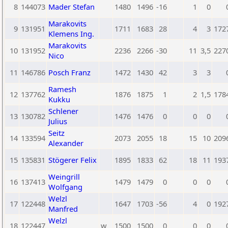
8
144073
Mader Stefan
1480
1496
-16
1
0
Marakovits
9
131951
1711
1683
28
4
3
172
Klemens Ing.
Marakovits
10
131952
2236
2266
-30
11
3,5
227
Nico
11
146786
Posch Franz
1472
1430
42
3
3
Ramesh
12
137762
1876
1875
1
2
1,5
178
Kukku
Schlener
13
130782
1476
1476
0
0
0
Julius
Seitz
14
133594
2073
2055
18
15
10
209
Alexander
15
135831
Stögerer Felix
1895
1833
62
18
11
193
Weingrill
16
137413
1479
1479
0
0
0
Wolfgang
Welzl
17
122448
1647
1703
-56
4
0
192
Manfred
Welzl
18
122447
w
1500
1500
0
0
0