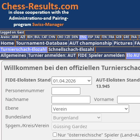
Logged on: Gast
Arabic
ARM
AZE
BIH
BUL
CAT
CHN
CRO
CZE
DEN
ENG
ESP
FAI
FIN
FRA
GER
GRE
INA
I
Home
Tournament-Database
AUT championship
Pictures
F
Turnierschach-Elozahl
Schnellschach-Elozahl
Allgemeines
Turnier anmelden: AUT
FIDE
Spieler anmelden
Elo AU
Willkommen bei den offiziellen Turnierscha
FIDE-Elolisten Stand
AUT-Elolisten Stand
13.945
Personennummer
Nachname
Vorname
Ebene
Bundesland
Spgem./Kreis/Verein
Nur "österreichische" Spieler (Land=A