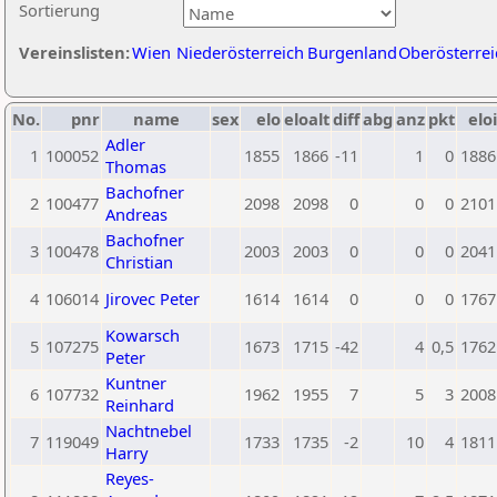
Sortierung
Vereinslisten:
Wien
Niederösterreich
Burgenland
Oberösterrei
No.
pnr
name
sex
elo
eloalt
diff
abg
anz
pkt
eloi
Adler
1
100052
1855
1866
-11
1
0
1886
Thomas
Bachofner
2
100477
2098
2098
0
0
0
2101
Andreas
Bachofner
3
100478
2003
2003
0
0
0
2041
Christian
4
106014
Jirovec Peter
1614
1614
0
0
0
1767
Kowarsch
5
107275
1673
1715
-42
4
0,5
1762
Peter
Kuntner
6
107732
1962
1955
7
5
3
2008
Reinhard
Nachtnebel
7
119049
1733
1735
-2
10
4
1811
Harry
Reyes-