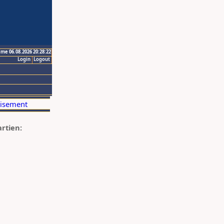
ime 06.08.2026 20:28:22
Login
Logout
artien: