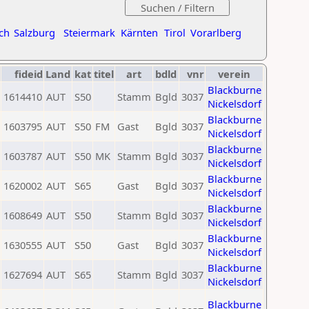
ch
Salzburg
Steiermark
Kärnten
Tirol
Vorarlberg
fideid
Land
kat
titel
art
bdld
vnr
verein
Blackburne
1614410
AUT
S50
Stamm
Bgld
3037
Nickelsdorf
Blackburne
1603795
AUT
S50
FM
Gast
Bgld
3037
Nickelsdorf
Blackburne
1603787
AUT
S50
MK
Stamm
Bgld
3037
Nickelsdorf
Blackburne
1620002
AUT
S65
Gast
Bgld
3037
Nickelsdorf
Blackburne
1608649
AUT
S50
Stamm
Bgld
3037
Nickelsdorf
Blackburne
1630555
AUT
S50
Gast
Bgld
3037
Nickelsdorf
Blackburne
1627694
AUT
S65
Stamm
Bgld
3037
Nickelsdorf
Blackburne