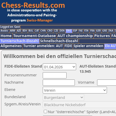
Logged on: Gast
Arabic
ARM
AZE
BIH
BUL
CAT
CHN
CRO
CZE
DEN
ENG
ESP
FAI
FIN
FRA
GER
GRE
INA
I
Home
Tournament-Database
AUT championship
Pictures
F
Turnierschach-Elozahl
Schnellschach-Elozahl
Allgemeines
Turnier anmelden: AUT
FIDE
Spieler anmelden
Elo AU
Willkommen bei den offiziellen Turnierscha
FIDE-Elolisten Stand
AUT-Elolisten Stand
13.945
Personennummer
Nachname
Vorname
Ebene
Bundesland
Spgem./Kreis/Verein
Nur "österreichische" Spieler (Land=A