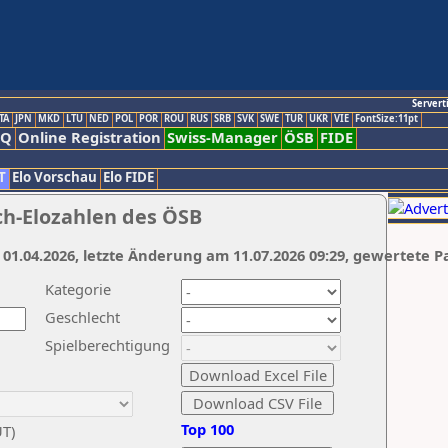
Servert
TA
JPN
MKD
LTU
NED
POL
POR
ROU
RUS
SRB
SVK
SWE
TUR
UKR
VIE
FontSize:11pt
AQ
Online Registration
Swiss-Manager
ÖSB
FIDE
T
Elo Vorschau
Elo FIDE
ch-Elozahlen des ÖSB
 01.04.2026, letzte Änderung am 11.07.2026 09:29, gewertete P
Kategorie
Geschlecht
Spielberechtigung
Top 100
UT)