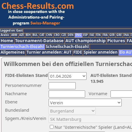
Logged on: Gast
Arabic
ARM
AZE
BIH
BUL
CAT
CHN
CRO
CZE
DEN
ENG
ESP
FAI
FIN
FRA
GER
GRE
INA
I
Home
Tournament-Database
AUT championship
Pictures
F
Turnierschach-Elozahl
Schnellschach-Elozahl
Allgemeines
Turnier anmelden: AUT
FIDE
Spieler anmelden
Elo AU
Willkommen bei den offiziellen Turnierscha
FIDE-Elolisten Stand
AUT-Elolisten Stand
13.945
Personennummer
Nachname
Vorname
Ebene
Bundesland
Spgem./Kreis/Verein
Nur "österreichische" Spieler (Land=A