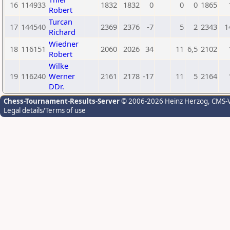
16
114933
1832
1832
0
0
0
1865
Robert
Turcan
17
144540
2369
2376
-7
5
2
2343
1
Richard
Wiedner
18
116151
2060
2026
34
11
6,5
2102
Robert
Wilke
19
116240
Werner
2161
2178
-17
11
5
2164
DDr.
Chess-Tournament-Results-Server
© 2006-2026 Heinz Herzog
, CMS-
Legal details/Terms of use