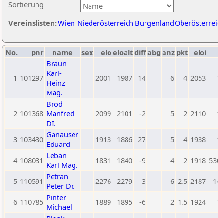
Sortierung
Vereinslisten:
Wien
Niederösterreich
Burgenland
Oberösterrei
No.
pnr
name
sex
elo
eloalt
diff
abg
anz
pkt
eloi
Braun
Karl-
1
101297
2001
1987
14
6
4
2053
Heinz
Mag.
Brod
2
101368
Manfred
2099
2101
-2
5
2
2110
DI.
Ganauser
3
103430
1913
1886
27
5
4
1938
Eduard
Leban
4
108031
1831
1840
-9
4
2
1918
53
Karl Mag.
Petran
5
110591
2276
2279
-3
6
2,5
2187
1
Peter Dr.
Pinter
6
110785
1889
1895
-6
2
1,5
1924
Michael