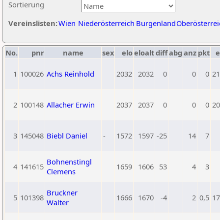
Sortierung
Vereinslisten:
Wien
Niederösterreich
Burgenland
Oberösterrei
No.
pnr
name
sex
elo
eloalt
diff
abg
anz
pkt
e
1
100026
Achs Reinhold
2032
2032
0
0
0
21
2
100148
Allacher Erwin
2037
2037
0
0
0
20
3
145048
Biebl Daniel
-
1572
1597
-25
14
7
Bohnenstingl
4
141615
1659
1606
53
4
3
Clemens
Bruckner
5
101398
1666
1670
-4
2
0,5
17
Walter