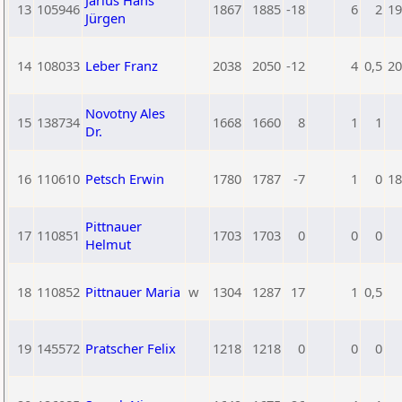
Jarius Hans
13
105946
1867
1885
-18
6
2
19
Jürgen
14
108033
Leber Franz
2038
2050
-12
4
0,5
20
Novotny Ales
15
138734
1668
1660
8
1
1
Dr.
16
110610
Petsch Erwin
1780
1787
-7
1
0
18
Pittnauer
17
110851
1703
1703
0
0
0
Helmut
18
110852
Pittnauer Maria
w
1304
1287
17
1
0,5
19
145572
Pratscher Felix
1218
1218
0
0
0