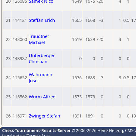
20
126085
Samek Nico
1649
1675
-26
4
1
21
114121
Steffan Erich
1665
1668
-3
1
0,5
17
Traudtner
22
143060
1619
1639
-20
3
1
Michael
Unterberger
23
148987
0
0
0
0
0
Christian
Wahrmann
24
115652
1676
1683
-7
3
0,5
17
Josef
25
116562
Wurm Alfred
1573
1573
0
0
0
26
116971
Zwinger Stefan
1891
1891
0
0
0
19
Chess-Tournament-Results-Server
© 2006-2026 Heinz Herzog
, CMS-