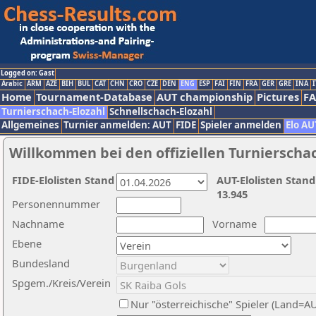
Logged on: Gast
Arabic
ARM
AZE
BIH
BUL
CAT
CHN
CRO
CZE
DEN
ENG
ESP
FAI
FIN
FRA
GER
GRE
INA
I
Home
Tournament-Database
AUT championship
Pictures
F
Turnierschach-Elozahl
Schnellschach-Elozahl
Allgemeines
Turnier anmelden: AUT
FIDE
Spieler anmelden
Elo AU
Willkommen bei den offiziellen Turnierscha
FIDE-Elolisten Stand
AUT-Elolisten Stand
13.945
Personennummer
Nachname
Vorname
Ebene
Bundesland
Spgem./Kreis/Verein
Nur "österreichische" Spieler (Land=A