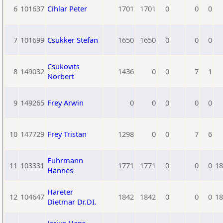
6
101637
Cihlar Peter
1701
1701
0
0
0
7
101699
Csukker Stefan
1650
1650
0
0
0
Csukovits
8
149032
1436
0
0
7
1
Norbert
9
149265
Frey Arwin
0
0
0
0
0
10
147729
Frey Tristan
1298
0
0
7
6
Fuhrmann
11
103331
1771
1771
0
0
0
18
Hannes
Hareter
12
104647
1842
1842
0
0
0
18
Dietmar Dr.DI.