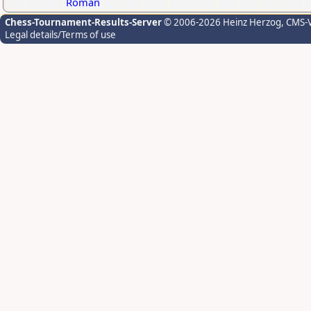
Roman
Chess-Tournament-Results-Server
© 2006-2026 Heinz Herzog
, CMS-
Legal details/Terms of use