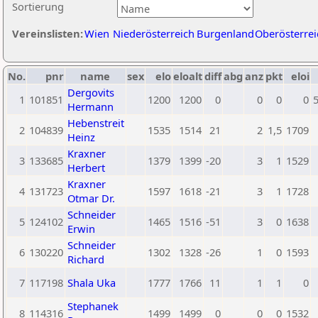
Sortierung
Vereinslisten:
Wien
Niederösterreich
Burgenland
Oberösterrei
No.
pnr
name
sex
elo
eloalt
diff
abg
anz
pkt
eloi
Dergovits
1
101851
1200
1200
0
0
0
0
Hermann
Hebenstreit
2
104839
1535
1514
21
2
1,5
1709
Heinz
Kraxner
3
133685
1379
1399
-20
3
1
1529
Herbert
Kraxner
4
131723
1597
1618
-21
3
1
1728
Otmar Dr.
Schneider
5
124102
1465
1516
-51
3
0
1638
Erwin
Schneider
6
130220
1302
1328
-26
1
0
1593
Richard
7
117198
Shala Uka
1777
1766
11
1
1
0
Stephanek
8
114316
1499
1499
0
0
0
1532