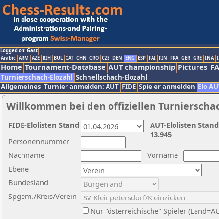
Logged on: Gast
Arabic
ARM
AZE
BIH
BUL
CAT
CHN
CRO
CZE
DEN
ENG
ESP
FAI
FIN
FRA
GER
GRE
INA
I
Home
Tournament-Database
AUT championship
Pictures
F
Turnierschach-Elozahl
Schnellschach-Elozahl
Allgemeines
Turnier anmelden: AUT
FIDE
Spieler anmelden
Elo AU
Willkommen bei den offiziellen Turnierscha
FIDE-Elolisten Stand
AUT-Elolisten Stand
13.945
Personennummer
Nachname
Vorname
Ebene
Bundesland
Spgem./Kreis/Verein
Nur "österreichische" Spieler (Land=A