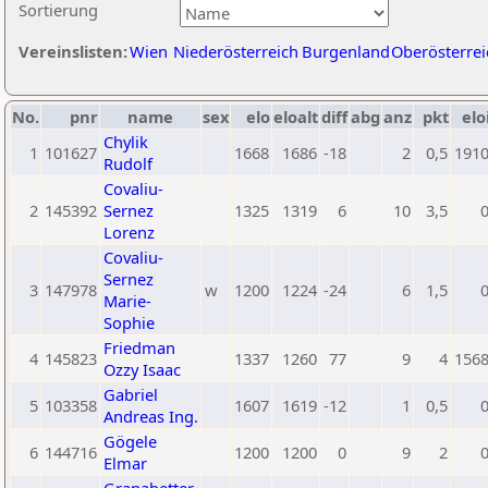
Sortierung
Vereinslisten:
Wien
Niederösterreich
Burgenland
Oberösterrei
No.
pnr
name
sex
elo
eloalt
diff
abg
anz
pkt
elo
Chylik
1
101627
1668
1686
-18
2
0,5
191
Rudolf
Covaliu-
2
145392
Sernez
1325
1319
6
10
3,5
Lorenz
Covaliu-
Sernez
3
147978
w
1200
1224
-24
6
1,5
Marie-
Sophie
Friedman
4
145823
1337
1260
77
9
4
156
Ozzy Isaac
Gabriel
5
103358
1607
1619
-12
1
0,5
Andreas Ing.
Gögele
6
144716
1200
1200
0
9
2
Elmar