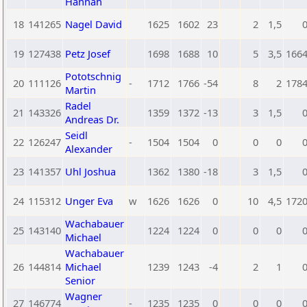
Hannah
18
141265
Nagel David
1625
1602
23
2
1,5
19
127438
Petz Josef
1698
1688
10
5
3,5
166
Pototschnig
20
111126
-
1712
1766
-54
8
2
178
Martin
Radel
21
143326
1359
1372
-13
3
1,5
Andreas Dr.
Seidl
22
126247
-
1504
1504
0
0
0
Alexander
23
141357
Uhl Joshua
1362
1380
-18
3
1,5
24
115312
Unger Eva
w
1626
1626
0
10
4,5
172
Wachabauer
25
143140
1224
1224
0
0
0
Michael
Wachabauer
26
144814
Michael
1239
1243
-4
2
1
Senior
Wagner
27
146774
-
1235
1235
0
0
0