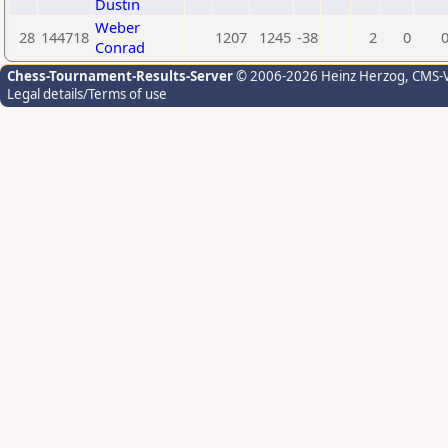
Dustin
Weber
28
144718
1207
1245
-38
2
0
Conrad
Chess-Tournament-Results-Server
© 2006-2026 Heinz Herzog
, CMS-
Legal details/Terms of use