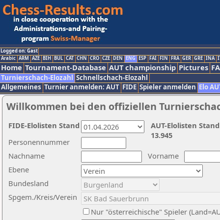
Logged on: Gast
Arabic
ARM
AZE
BIH
BUL
CAT
CHN
CRO
CZE
DEN
ENG
ESP
FAI
FIN
FRA
GER
GRE
INA
I
Home
Tournament-Database
AUT championship
Pictures
F
Turnierschach-Elozahl
Schnellschach-Elozahl
Allgemeines
Turnier anmelden: AUT
FIDE
Spieler anmelden
Elo AU
Willkommen bei den offiziellen Turnierscha
FIDE-Elolisten Stand
AUT-Elolisten Stand
13.945
Personennummer
Nachname
Vorname
Ebene
Bundesland
Spgem./Kreis/Verein
Nur "österreichische" Spieler (Land=A