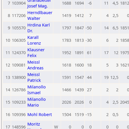
Granabetter
7
103904
1688
1694
-6
11
4,5
181
Josef Mag.
Herndlbauer
8
117206
1419
1412
7
4
2,5
Walter
Hrdina Karl
9
105570
1797
1847
-50
14
6,5
185
Dr.
Karall
10
106305
1783
1813
-30
6
2
185
Lorenz
Klausner
11
124370
1952
1891
61
17
12
197
Felix
Meissl
12
109081
1618
1600
18
5
3
162
Andreas
Meissl
13
138900
1591
1547
44
19
12,5
Patrick
Milanollo
14
126786
1466
1439
27
2
2
Ismael
Milanollo
15
109233
2026
2026
0
4
2,5
204
Mario
16
109396
Mohl Robert
1504
1519
-15
2
0,5
Moritz
17
148596
W
0
0
0
0
0