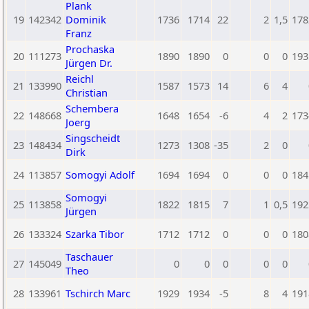
Plank
19
142342
Dominik
1736
1714
22
2
1,5
178
Franz
Prochaska
20
111273
1890
1890
0
0
0
193
Jürgen Dr.
Reichl
21
133990
1587
1573
14
6
4
Christian
Schembera
22
148668
1648
1654
-6
4
2
173
Joerg
Singscheidt
23
148434
1273
1308
-35
2
0
Dirk
24
113857
Somogyi Adolf
1694
1694
0
0
0
184
Somogyi
25
113858
1822
1815
7
1
0,5
192
Jürgen
26
133324
Szarka Tibor
1712
1712
0
0
0
180
Taschauer
27
145049
0
0
0
0
0
Theo
28
133961
Tschirch Marc
1929
1934
-5
8
4
191