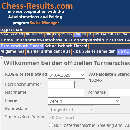
Logged on: Gast
Arabic
ARM
AZE
BIH
BUL
CAT
CHN
CRO
CZE
DEN
ENG
ESP
FAI
FIN
FRA
GER
GRE
INA
I
Home
Tournament-Database
AUT championship
Pictures
F
Turnierschach-Elozahl
Schnellschach-Elozahl
Allgemeines
Turnier anmelden: AUT
FIDE
Spieler anmelden
Elo AU
Willkommen bei den offiziellen Turnierscha
FIDE-Elolisten Stand
AUT-Elolisten Stand
13.945
Personennummer
Nachname
Vorname
Ebene
Bundesland
Spgem./Kreis/Verein
Nur "österreichische" Spieler (Land=A