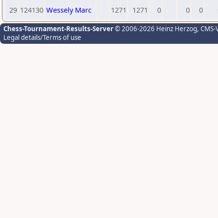
29
124130
Wessely Marc
1271
1271
0
0
0
Chess-Tournament-Results-Server
© 2006-2026 Heinz Herzog
, CMS-
Legal details/Terms of use