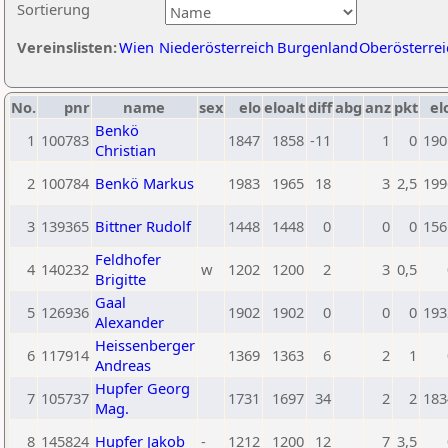
Sortierung
Vereinslisten:
Wien
Niederösterreich
Burgenland
Oberösterrei
No.
pnr
name
sex
elo
eloalt
diff
abg
anz
pkt
el
Benkö
1
100783
1847
1858
-11
1
0
190
Christian
2
100784
Benkö Markus
1983
1965
18
3
2,5
199
3
139365
Bittner Rudolf
1448
1448
0
0
0
156
Feldhofer
4
140232
w
1202
1200
2
3
0,5
Brigitte
Gaal
5
126936
1902
1902
0
0
0
193
Alexander
Heissenberger
6
117914
1369
1363
6
2
1
Andreas
Hupfer Georg
7
105737
1731
1697
34
2
2
183
Mag.
8
145824
Hupfer Jakob
-
1212
1200
12
7
3,5