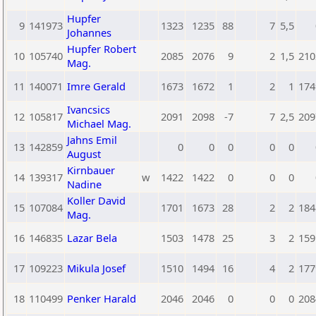
Hupfer
9
141973
1323
1235
88
7
5,5
Johannes
Hupfer Robert
10
105740
2085
2076
9
2
1,5
210
Mag.
11
140071
Imre Gerald
1673
1672
1
2
1
174
Ivancsics
12
105817
2091
2098
-7
7
2,5
209
Michael Mag.
Jahns Emil
13
142859
0
0
0
0
0
August
Kirnbauer
14
139317
w
1422
1422
0
0
0
Nadine
Koller David
15
107084
1701
1673
28
2
2
184
Mag.
16
146835
Lazar Bela
1503
1478
25
3
2
159
17
109223
Mikula Josef
1510
1494
16
4
2
177
18
110499
Penker Harald
2046
2046
0
0
0
208