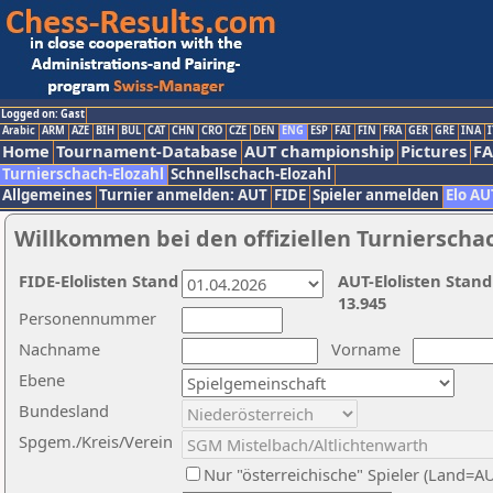
Logged on: Gast
Arabic
ARM
AZE
BIH
BUL
CAT
CHN
CRO
CZE
DEN
ENG
ESP
FAI
FIN
FRA
GER
GRE
INA
I
Home
Tournament-Database
AUT championship
Pictures
F
Turnierschach-Elozahl
Schnellschach-Elozahl
Allgemeines
Turnier anmelden: AUT
FIDE
Spieler anmelden
Elo AU
Willkommen bei den offiziellen Turnierscha
FIDE-Elolisten Stand
AUT-Elolisten Stand
13.945
Personennummer
Nachname
Vorname
Ebene
Bundesland
Spgem./Kreis/Verein
Nur "österreichische" Spieler (Land=A