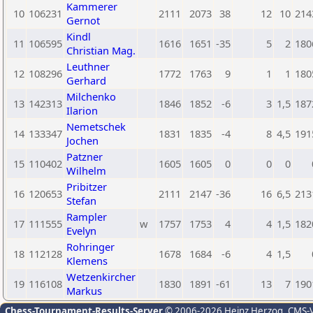
Kammerer
10
106231
2111
2073
38
12
10
214
Gernot
Kindl
11
106595
1616
1651
-35
5
2
180
Christian Mag.
Leuthner
12
108296
1772
1763
9
1
1
180
Gerhard
Milchenko
13
142313
1846
1852
-6
3
1,5
187
Ilarion
Nemetschek
14
133347
1831
1835
-4
8
4,5
191
Jochen
Patzner
15
110402
1605
1605
0
0
0
Wilhelm
Pribitzer
16
120653
2111
2147
-36
16
6,5
213
Stefan
Rampler
17
111555
w
1757
1753
4
4
1,5
182
Evelyn
Rohringer
18
112128
1678
1684
-6
4
1,5
Klemens
Wetzenkircher
19
116108
1830
1891
-61
13
7
190
Markus
Chess-Tournament-Results-Server
© 2006-2026 Heinz Herzog
, CMS-