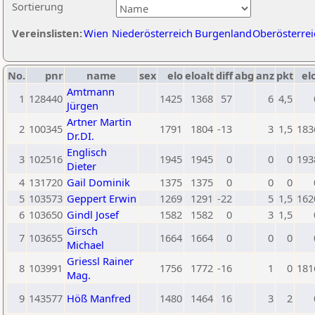
Sortierung
Vereinslisten:
Wien
Niederösterreich
Burgenland
Oberösterrei
No.
pnr
name
sex
elo
eloalt
diff
abg
anz
pkt
el
Amtmann
1
128440
1425
1368
57
6
4,5
Jürgen
Artner Martin
2
100345
1791
1804
-13
3
1,5
183
Dr.DI.
Englisch
3
102516
1945
1945
0
0
0
193
Dieter
4
131720
Gail Dominik
1375
1375
0
0
0
5
103573
Geppert Erwin
1269
1291
-22
5
1,5
162
6
103650
Gindl Josef
1582
1582
0
3
1,5
Girsch
7
103655
1664
1664
0
0
0
Michael
Griessl Rainer
8
103991
1756
1772
-16
1
0
181
Mag.
9
143577
Höß Manfred
1480
1464
16
3
2