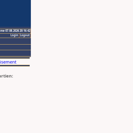
ime 07.08.2026 20:16:42
Login
Logout
artien: