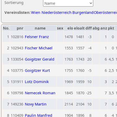
Sortierung
Vereinslisten:
Wien
Niederösterreich
Burgenland
Oberösterrei
No.
pnr
name
sex
elo
eloalt
diff
abg
anz
pkt
1
102816
Felsner Franz
1478
1481
-3
1
0
2
102943
Fischer Michael
1553
1557
-4
1
0
3
133054
Goigitzer Gerald
1763
1743
20
6
4,5
4
103775
Goigitzer Kurt
1755
1760
-5
6
2,5
5
131911
Lotz Dominik
1969
1959
10
3
2
6
109798
Nemecek Roman
1845
1870
-25
7
3,5
7
149236
Novy Martin
2114
2104
10
7
6
8
110409
Paulin Manfred
1904
1896
8
6
4