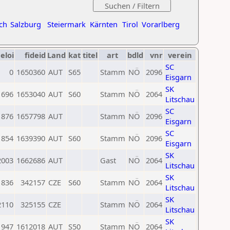
ch
Salzburg
Steiermark
Kärnten
Tirol
Vorarlberg
eloi
fideid
Land
kat
titel
art
bdld
vnr
verein
SC
0
1650360
AUT
S65
Stamm
NÖ
2096
Eisgarn
SK
1696
1653040
AUT
S60
Stamm
NÖ
2064
Litschau
SC
1876
1657798
AUT
Stamm
NÖ
2096
Eisgarn
SC
1854
1639390
AUT
S60
Stamm
NÖ
2096
Eisgarn
SK
2003
1662686
AUT
Gast
NÖ
2064
Litschau
SK
1836
342157
CZE
S60
Stamm
NÖ
2064
Litschau
SK
2110
325155
CZE
Stamm
NÖ
2064
Litschau
SK
1947
1612018
AUT
S50
Stamm
NÖ
2064