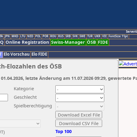
Servert
TA
JPN
MKD
LTU
NED
POL
POR
ROU
RUS
SRB
SVK
SWE
TUR
UKR
VIE
FontSize:11pt
AQ
Online Registration
Swiss-Manager
ÖSB
FIDE
T
Elo Vorschau
Elo FIDE
ch-Elozahlen des ÖSB
 01.04.2026, letzte Änderung am 11.07.2026 09:29, gewertete P
Kategorie
Geschlecht
Spielberechtigung
Top 100
UT)