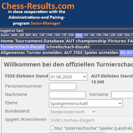
Logged on: Gast
Arabic
ARM
AZE
BIH
BUL
CAT
CHN
CRO
CZE
DEN
ENG
ESP
FAI
FIN
FRA
GER
GRE
INA
I
Home
Tournament-Database
AUT championship
Pictures
F
Turnierschach-Elozahl
Schnellschach-Elozahl
Allgemeines
Turnier anmelden: AUT
FIDE
Spieler anmelden
Elo AU
Willkommen bei den offiziellen Turnierscha
FIDE-Elolisten Stand
AUT-Elolisten Stand
13.945
Personennummer
Nachname
Vorname
Ebene
Bundesland
Spgem./Kreis/Verein
Nur "österreichische" Spieler (Land=A