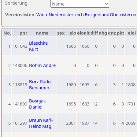
Sortierung
Vereinslisten:
Wien
Niederösterreich
Burgenland
Oberösterrei
No.
pnr
name
sex
elo
eloalt
diff
abg
anz
pkt
eloi
Blaschke
1
101042
1666
1666
0
0
0
0
Kurt
2
148006
Böhm Andre
0
0
0
0
0
0
Borz Radu-
3
118819
1689
1695
-6
3
1
1808
Beniamin
Bosnjak
4
141809
1695
1683
12
6
3
1701
Daniel
Braun Karl-
5
101297
2001
1987
14
6
4
2059
Heinz Mag.