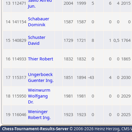
Savio Alfred
13
112471
2004
1999
5
6
4
2015
Jun.
Schabauer
14
141154
1587
1587
0
0
0
0
Dominik
Schuster
15
140829
1729
1721
8
1
0,5
1764
David
16
114933
Thier Robert
1832
1832
0
0
0
1865
Ungerboeck
17
115317
1851
1894
-43
4
0
2030
Guenter Ing.
Weinwurm
18
115950
Wolfgang
1981
1981
0
0
0
2029
Dr.
Weninger
19
116046
1923
1923
0
0
0
2025
Robert Ing.
Chess-Tournament-Results-Server
© 2006-2026 Heinz Herzog
, CMS-