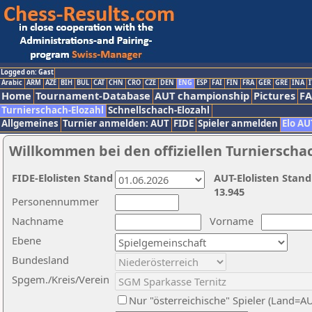
Logged on: Gast
Arabic
ARM
AZE
BIH
BUL
CAT
CHN
CRO
CZE
DEN
ENG
ESP
FAI
FIN
FRA
GER
GRE
INA
I
Home
Tournament-Database
AUT championship
Pictures
F
Turnierschach-Elozahl
Schnellschach-Elozahl
Allgemeines
Turnier anmelden: AUT
FIDE
Spieler anmelden
Elo AU
Willkommen bei den offiziellen Turnierscha
FIDE-Elolisten Stand
AUT-Elolisten Stand
13.945
Personennummer
Nachname
Vorname
Ebene
Bundesland
Spgem./Kreis/Verein
Nur "österreichische" Spieler (Land=A