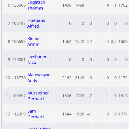
Englitsch
6
133966
1499
1498
1
4
1
1702
Thomas
Hoebaus
7
105197
0
0
0
0
0
0
Alfred
Kleiber
8
106693
1564
1542
22
4
2,5
1600
Armin
Liesbauer
9
149081
-
0
0
0
0
0
0
Nico
Matevosyan
10
118776
2142
2142
0
0
0
2172
Andy
Mursteiner
11
109692
1696
1703
-7
1
0
1813
Gerhard
Sam
12
112399
1544
1585
-41
3
0
1777
Gerhard