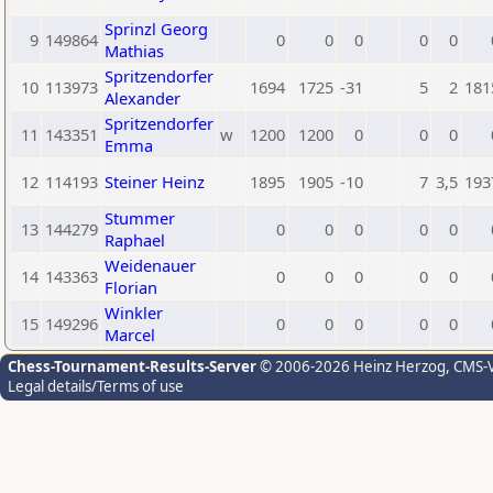
Sprinzl Georg
9
149864
0
0
0
0
0
Mathias
Spritzendorfer
10
113973
1694
1725
-31
5
2
181
Alexander
Spritzendorfer
11
143351
w
1200
1200
0
0
0
Emma
12
114193
Steiner Heinz
1895
1905
-10
7
3,5
193
Stummer
13
144279
0
0
0
0
0
Raphael
Weidenauer
14
143363
0
0
0
0
0
Florian
Winkler
15
149296
0
0
0
0
0
Marcel
Chess-Tournament-Results-Server
© 2006-2026 Heinz Herzog
, CMS-
Legal details/Terms of use