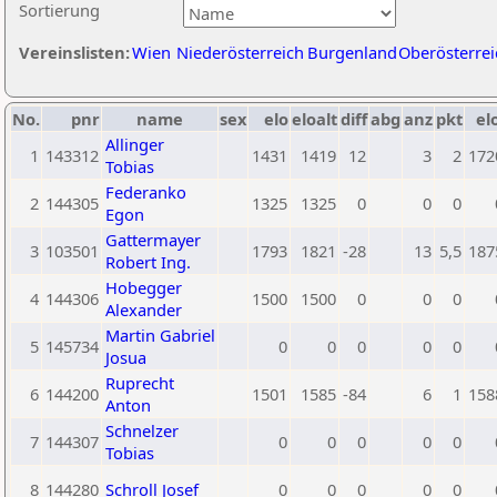
Sortierung
Vereinslisten:
Wien
Niederösterreich
Burgenland
Oberösterrei
No.
pnr
name
sex
elo
eloalt
diff
abg
anz
pkt
el
Allinger
1
143312
1431
1419
12
3
2
172
Tobias
Federanko
2
144305
1325
1325
0
0
0
Egon
Gattermayer
3
103501
1793
1821
-28
13
5,5
187
Robert Ing.
Hobegger
4
144306
1500
1500
0
0
0
Alexander
Martin Gabriel
5
145734
0
0
0
0
0
Josua
Ruprecht
6
144200
1501
1585
-84
6
1
158
Anton
Schnelzer
7
144307
0
0
0
0
0
Tobias
8
144280
Schroll Josef
0
0
0
0
0