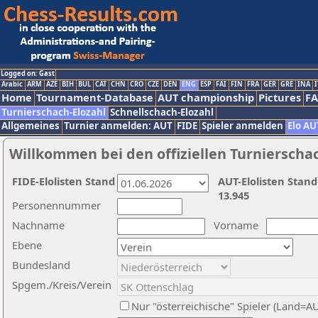
Logged on: Gast
Arabic
ARM
AZE
BIH
BUL
CAT
CHN
CRO
CZE
DEN
ENG
ESP
FAI
FIN
FRA
GER
GRE
INA
I
Home
Tournament-Database
AUT championship
Pictures
F
Turnierschach-Elozahl
Schnellschach-Elozahl
Allgemeines
Turnier anmelden: AUT
FIDE
Spieler anmelden
Elo AU
Willkommen bei den offiziellen Turnierscha
FIDE-Elolisten Stand
AUT-Elolisten Stand
13.945
Personennummer
Nachname
Vorname
Ebene
Bundesland
Spgem./Kreis/Verein
Nur "österreichische" Spieler (Land=A