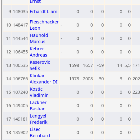
Ernst
9
148035
Erhardt Liam
0
0
0
0
0
Fleischhacker
10
148417
-
0
0
0
0
0
Leon
Haunold
11
144544
-
0
0
0
0
0
Marcus
Kehrer
12
106455
-
0
0
0
0
0
Andreas
Keserovic
13
106535
1598
1657
-59
14
5,5
171
Sefik
Klinkan
14
106766
1978
2008
-30
3
0
202
Alexander DI
Kostic
15
107240
0
0
0
0
0
223
Vladimir
Lackner
16
149405
0
0
0
0
0
Bastian
Lengyel
17
149181
0
0
0
0
0
Frederik
Lisec
18
135902
0
0
0
0
0
Bernhard