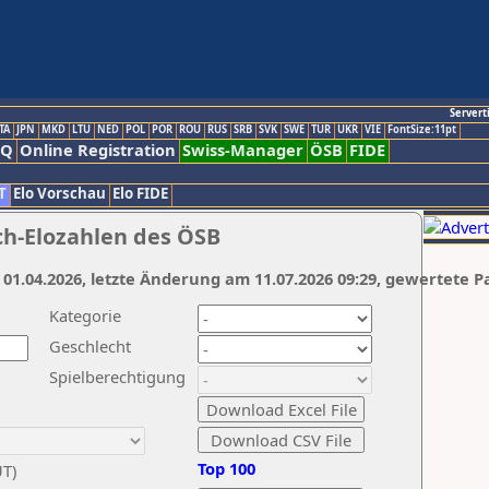
Servert
TA
JPN
MKD
LTU
NED
POL
POR
ROU
RUS
SRB
SVK
SWE
TUR
UKR
VIE
FontSize:11pt
AQ
Online Registration
Swiss-Manager
ÖSB
FIDE
T
Elo Vorschau
Elo FIDE
ch-Elozahlen des ÖSB
 01.04.2026, letzte Änderung am 11.07.2026 09:29, gewertete P
Kategorie
Geschlecht
Spielberechtigung
Top 100
UT)