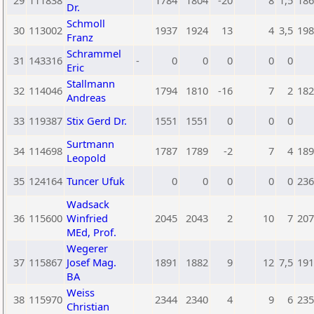
29
111838
1784
1804
-20
8
1,5
186
Dr.
Schmoll
30
113002
1937
1924
13
4
3,5
198
Franz
Schrammel
31
143316
-
0
0
0
0
0
Eric
Stallmann
32
114046
1794
1810
-16
7
2
182
Andreas
33
119387
Stix Gerd Dr.
1551
1551
0
0
0
Surtmann
34
114698
1787
1789
-2
7
4
189
Leopold
35
124164
Tuncer Ufuk
0
0
0
0
0
236
Wadsack
36
115600
Winfried
2045
2043
2
10
7
207
MEd, Prof.
Wegerer
37
115867
Josef Mag.
1891
1882
9
12
7,5
191
BA
Weiss
38
115970
2344
2340
4
9
6
235
Christian