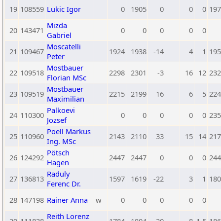
19
108559
Lukic Igor
0
1905
0
0
0
197
Mizda
20
143471
0
0
0
0
0
Gabriel
Moscatelli
21
109467
1924
1938
-14
4
1
195
Peter
Mostbauer
22
109518
2298
2301
-3
16
12
232
Florian MSc
Mostbauer
23
109519
2215
2199
16
6
5
224
Maximilian
Palkoevi
24
110300
0
0
0
0
0
235
Jozsef
Poell Markus
25
110960
2143
2110
33
15
14
217
Ing. MSc
Pötsch
26
124292
2447
2447
0
0
0
244
Hagen
Raduly
27
136813
1597
1619
-22
3
1
180
Ferenc Dr.
28
147198
Rainer Anna
w
0
0
0
0
0
Reith Lorenz