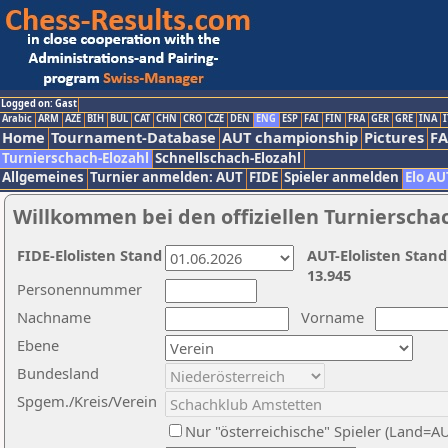
Logged on: Gast
Arabic
ARM
AZE
BIH
BUL
CAT
CHN
CRO
CZE
DEN
ENG
ESP
FAI
FIN
FRA
GER
GRE
INA
I
Home
Tournament-Database
AUT championship
Pictures
F
Turnierschach-Elozahl
Schnellschach-Elozahl
Allgemeines
Turnier anmelden: AUT
FIDE
Spieler anmelden
Elo AU
Willkommen bei den offiziellen Turnierscha
FIDE-Elolisten Stand
AUT-Elolisten Stand
13.945
Personennummer
Nachname
Vorname
Ebene
Bundesland
Spgem./Kreis/Verein
Nur "österreichische" Spieler (Land=A