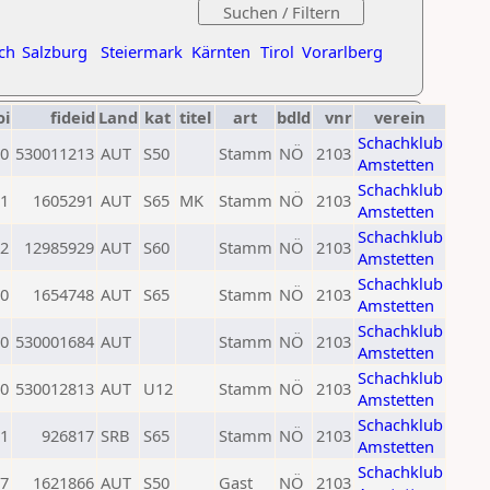
ch
Salzburg
Steiermark
Kärnten
Tirol
Vorarlberg
oi
fideid
Land
kat
titel
art
bdld
vnr
verein
Schachklub
0
530011213
AUT
S50
Stamm
NÖ
2103
Amstetten
Schachklub
1
1605291
AUT
S65
MK
Stamm
NÖ
2103
Amstetten
Schachklub
2
12985929
AUT
S60
Stamm
NÖ
2103
Amstetten
Schachklub
0
1654748
AUT
S65
Stamm
NÖ
2103
Amstetten
Schachklub
0
530001684
AUT
Stamm
NÖ
2103
Amstetten
Schachklub
0
530012813
AUT
U12
Stamm
NÖ
2103
Amstetten
Schachklub
1
926817
SRB
S65
Stamm
NÖ
2103
Amstetten
Schachklub
7
1621866
AUT
S50
Gast
NÖ
2103