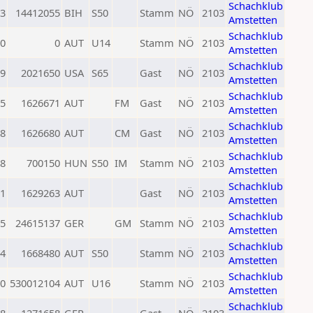
Schachklub
3
14412055
BIH
S50
Stamm
NÖ
2103
Amstetten
Schachklub
0
0
AUT
U14
Stamm
NÖ
2103
Amstetten
Schachklub
9
2021650
USA
S65
Gast
NÖ
2103
Amstetten
Schachklub
5
1626671
AUT
FM
Gast
NÖ
2103
Amstetten
Schachklub
8
1626680
AUT
CM
Gast
NÖ
2103
Amstetten
Schachklub
8
700150
HUN
S50
IM
Stamm
NÖ
2103
Amstetten
Schachklub
1
1629263
AUT
Gast
NÖ
2103
Amstetten
Schachklub
5
24615137
GER
GM
Stamm
NÖ
2103
Amstetten
Schachklub
4
1668480
AUT
S50
Stamm
NÖ
2103
Amstetten
Schachklub
0
530012104
AUT
U16
Stamm
NÖ
2103
Amstetten
Schachklub