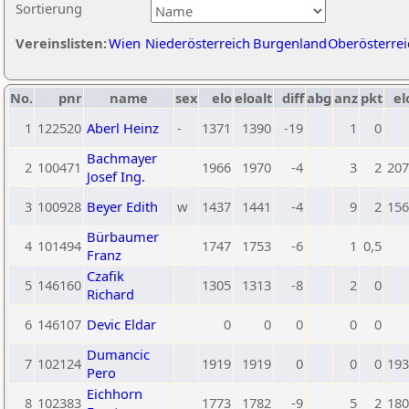
Sortierung
Vereinslisten:
Wien
Niederösterreich
Burgenland
Oberösterrei
No.
pnr
name
sex
elo
eloalt
diff
abg
anz
pkt
el
1
122520
Aberl Heinz
-
1371
1390
-19
1
0
Bachmayer
2
100471
1966
1970
-4
3
2
207
Josef Ing.
3
100928
Beyer Edith
w
1437
1441
-4
9
2
156
Bürbaumer
4
101494
1747
1753
-6
1
0,5
Franz
Czafik
5
146160
1305
1313
-8
2
0
Richard
6
146107
Devic Eldar
0
0
0
0
0
Dumancic
7
102124
1919
1919
0
0
0
193
Pero
Eichhorn
8
102383
1773
1782
-9
5
2
180