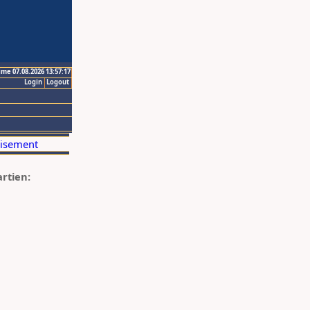
ime 07.08.2026 13:57:17
Login
Logout
artien: