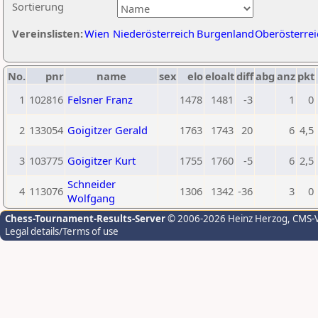
Sortierung
Vereinslisten:
Wien
Niederösterreich
Burgenland
Oberösterrei
No.
pnr
name
sex
elo
eloalt
diff
abg
anz
pkt
1
102816
Felsner Franz
1478
1481
-3
1
0
2
133054
Goigitzer Gerald
1763
1743
20
6
4,5
3
103775
Goigitzer Kurt
1755
1760
-5
6
2,5
Schneider
4
113076
1306
1342
-36
3
0
Wolfgang
Chess-Tournament-Results-Server
© 2006-2026 Heinz Herzog
, CMS-
Legal details/Terms of use