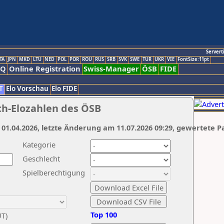
Servert
TA
JPN
MKD
LTU
NED
POL
POR
ROU
RUS
SRB
SVK
SWE
TUR
UKR
VIE
FontSize:11pt
AQ
Online Registration
Swiss-Manager
ÖSB
FIDE
T
Elo Vorschau
Elo FIDE
ch-Elozahlen des ÖSB
 01.04.2026, letzte Änderung am 11.07.2026 09:29, gewertete P
Kategorie
Geschlecht
Spielberechtigung
Top 100
UT)