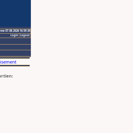
ime 07.08.2026 16:59:35
Login
Logout
artien: