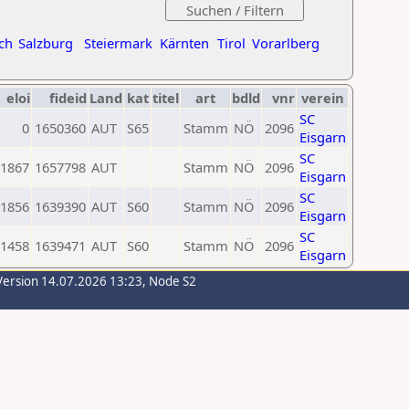
ch
Salzburg
Steiermark
Kärnten
Tirol
Vorarlberg
eloi
fideid
Land
kat
titel
art
bdld
vnr
verein
SC
0
1650360
AUT
S65
Stamm
NÖ
2096
Eisgarn
SC
1867
1657798
AUT
Stamm
NÖ
2096
Eisgarn
SC
1856
1639390
AUT
S60
Stamm
NÖ
2096
Eisgarn
SC
1458
1639471
AUT
S60
Stamm
NÖ
2096
Eisgarn
Version 14.07.2026 13:23, Node S2