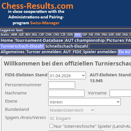
Logged on: Gast
Arabic
ARM
AZE
BIH
BUL
CAT
CHN
CRO
CZE
DEN
ENG
ESP
FAI
FIN
FRA
GER
GRE
INA
I
Home
Tournament-Database
AUT championship
Pictures
F
Turnierschach-Elozahl
Schnellschach-Elozahl
Allgemeines
Turnier anmelden: AUT
FIDE
Spieler anmelden
Elo AU
Willkommen bei den offiziellen Turnierscha
FIDE-Elolisten Stand
AUT-Elolisten Stand
13.945
Personennummer
Nachname
Vorname
Ebene
Bundesland
Spgem./Kreis/Verein
Nur "österreichische" Spieler (Land=A