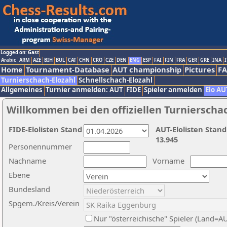
Logged on: Gast
Arabic
ARM
AZE
BIH
BUL
CAT
CHN
CRO
CZE
DEN
ENG
ESP
FAI
FIN
FRA
GER
GRE
INA
I
Home
Tournament-Database
AUT championship
Pictures
F
Turnierschach-Elozahl
Schnellschach-Elozahl
Allgemeines
Turnier anmelden: AUT
FIDE
Spieler anmelden
Elo AU
Willkommen bei den offiziellen Turnierscha
FIDE-Elolisten Stand
AUT-Elolisten Stand
13.945
Personennummer
Nachname
Vorname
Ebene
Bundesland
Spgem./Kreis/Verein
Nur "österreichische" Spieler (Land=A