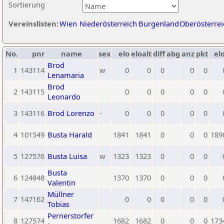
Sortierung
Vereinslisten:
Wien
Niederösterreich
Burgenland
Oberösterrei
No.
pnr
name
sex
elo
eloalt
diff
abg
anz
pkt
elo
Brod
1
143114
w
0
0
0
0
0
Lenamaria
Brod
2
143115
0
0
0
0
0
Leonardo
3
143116
Brod Lorenzo
-
0
0
0
0
0
4
101549
Busta Harald
1841
1841
0
0
0
189
5
127576
Busta Luisa
w
1323
1323
0
0
0
Busta
6
124848
1370
1370
0
0
0
Valentin
Müllner
7
147162
0
0
0
0
0
Tobias
Pernerstorfer
8
127574
1682
1682
0
0
0
173