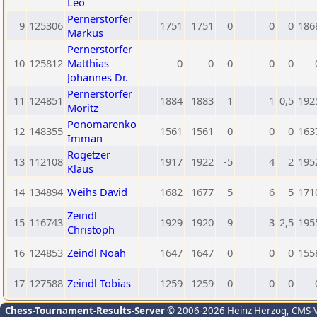
Leo
Pernerstorfer
9
125306
1751
1751
0
0
0
186
Markus
Pernerstorfer
10
125812
Matthias
0
0
0
0
0
Johannes Dr.
Pernerstorfer
11
124851
1884
1883
1
1
0,5
192
Moritz
Ponomarenko
12
148355
1561
1561
0
0
0
163
Imman
Rogetzer
13
112108
1917
1922
-5
4
2
195
Klaus
14
134894
Weihs David
1682
1677
5
6
5
171
Zeindl
15
116743
1929
1920
9
3
2,5
195
Christoph
16
124853
Zeindl Noah
1647
1647
0
0
0
155
17
127588
Zeindl Tobias
1259
1259
0
0
0
Chess-Tournament-Results-Server
© 2006-2026 Heinz Herzog
, CMS-