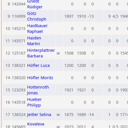
Gnedt
8
142044
0
0
0
0
0
Rüdiger
Götz
9
116999
1897
1910
-13
9
4,5
194
Christoph
Haidbauer
10
145215
0
0
0
0
0
Raphael
Haiden
11
143571
0
0
0
0
0
Martin
Hinterplattner
12
125167
w
1508
1508
0
0
0
154
Barbara
13
138321
Höfler Luca
1200
1200
0
0
0
14
138320
Höfler Moritz
0
0
0
0
0
Hottenroth
15
123293
1921
1921
0
0
0
199
Jonas
Hueber
16
143518
0
0
0
0
0
Philipp
17
136524
Jeitler Selina
w
1675
1689
-14
1
0
171
Kovaleva
18
145665
w
2015
2011
4
1
0,5
202