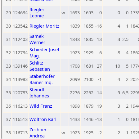
Riegler
29
124634
w
1693
1693
0
0
0
173
Leonie
30
123542
Riegler Moritz
1839
1855
-16
4
1
184
Samek
31
112403
1848
1835
13
3
2,5
Werner
Schieder Josef
32
112734
1923
1929
-6
8
4
186
Mag.
Schlitz
33
139146
1708
1681
27
10
5
177
Sebastian
Staberhofer
34
113983
2099
2100
-1
4
2
202
Rainer Ing.
Steindl
35
120783
2276
2262
14
9
6,5
229
Johannes
36
116213
Wild Franz
1898
1879
19
3
2
194
37
116513
Woltron Karl
1433
1446
-13
1
0
181
Zechner
38
116713
w
1923
1925
-2
2
1
192
Andrea