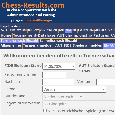
Logged on: Gast
Arabic
ARM
AZE
BIH
BUL
CAT
CHN
CRO
CZE
DEN
ENG
ESP
FAI
FIN
FRA
GER
GRE
INA
I
Home
Tournament-Database
AUT championship
Pictures
F
Turnierschach-Elozahl
Schnellschach-Elozahl
Allgemeines
Turnier anmelden: AUT
FIDE
Spieler anmelden
Elo AU
Willkommen bei den offiziellen Turnierscha
FIDE-Elolisten Stand
AUT-Elolisten Stand
13.945
Personennummer
Nachname
Vorname
Ebene
Bundesland
Spgem./Kreis/Verein
Nur "österreichische" Spieler (Land=A