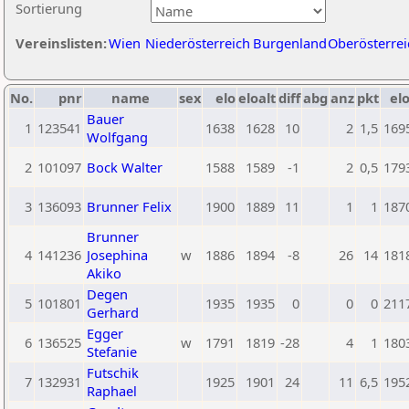
Sortierung
Vereinslisten:
Wien
Niederösterreich
Burgenland
Oberösterrei
No.
pnr
name
sex
elo
eloalt
diff
abg
anz
pkt
elo
Bauer
1
123541
1638
1628
10
2
1,5
169
Wolfgang
2
101097
Bock Walter
1588
1589
-1
2
0,5
179
3
136093
Brunner Felix
1900
1889
11
1
1
187
Brunner
4
141236
Josephina
w
1886
1894
-8
26
14
181
Akiko
Degen
5
101801
1935
1935
0
0
0
211
Gerhard
Egger
6
136525
w
1791
1819
-28
4
1
180
Stefanie
Futschik
7
132931
1925
1901
24
11
6,5
195
Raphael