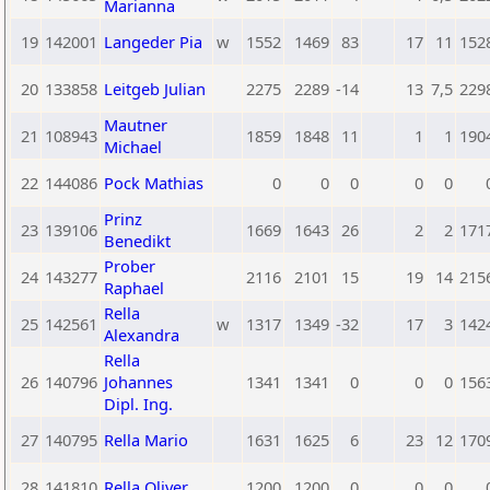
Marianna
19
142001
Langeder Pia
w
1552
1469
83
17
11
152
20
133858
Leitgeb Julian
2275
2289
-14
13
7,5
229
Mautner
21
108943
1859
1848
11
1
1
190
Michael
22
144086
Pock Mathias
0
0
0
0
0
Prinz
23
139106
1669
1643
26
2
2
171
Benedikt
Prober
24
143277
2116
2101
15
19
14
215
Raphael
Rella
25
142561
w
1317
1349
-32
17
3
142
Alexandra
Rella
26
140796
Johannes
1341
1341
0
0
0
156
Dipl. Ing.
27
140795
Rella Mario
1631
1625
6
23
12
170
28
141810
Rella Oliver
1200
1200
0
0
0