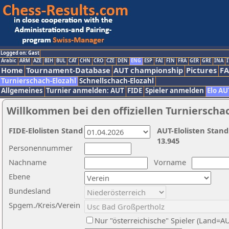
Logged on: Gast
Arabic
ARM
AZE
BIH
BUL
CAT
CHN
CRO
CZE
DEN
ENG
ESP
FAI
FIN
FRA
GER
GRE
INA
I
Home
Tournament-Database
AUT championship
Pictures
F
Turnierschach-Elozahl
Schnellschach-Elozahl
Allgemeines
Turnier anmelden: AUT
FIDE
Spieler anmelden
Elo AU
Willkommen bei den offiziellen Turnierscha
FIDE-Elolisten Stand
AUT-Elolisten Stand
13.945
Personennummer
Nachname
Vorname
Ebene
Bundesland
Spgem./Kreis/Verein
Nur "österreichische" Spieler (Land=A