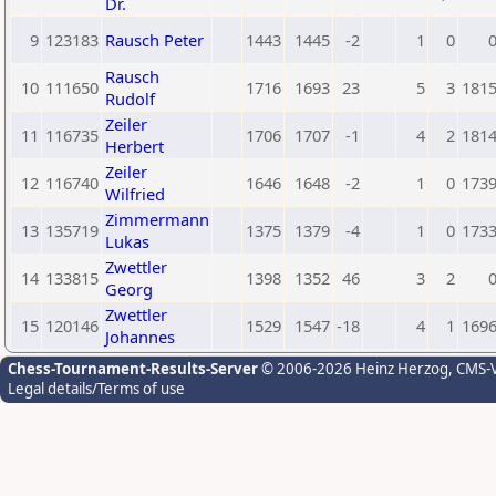
Dr.
9
123183
Rausch Peter
1443
1445
-2
1
0
Rausch
10
111650
1716
1693
23
5
3
181
Rudolf
Zeiler
11
116735
1706
1707
-1
4
2
181
Herbert
Zeiler
12
116740
1646
1648
-2
1
0
173
Wilfried
Zimmermann
13
135719
1375
1379
-4
1
0
173
Lukas
Zwettler
14
133815
1398
1352
46
3
2
Georg
Zwettler
15
120146
1529
1547
-18
4
1
169
Johannes
Chess-Tournament-Results-Server
© 2006-2026 Heinz Herzog
, CMS-
Legal details/Terms of use