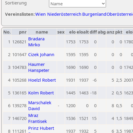
Sortierung
Vereinslisten:
Wien
Niederösterreich
Burgenland
Oberösterrei
No.
pnr
name
sex
elo
eloalt
diff
abg
anz
pkt
elo
Bradara
1
126821
1753
1753
0
0
0
178
Mirko
2
101647
Cizek Johann
1595
1595
0
0
0
Haumer
3
104783
1690
1690
0
0
0
174
Hanspeter
4
105268
Hoelzl Robert
1931
1937
-6
5
2,5
200
5
136165
Kolm Robert
1445
1463
-18
2
0,5
162
Marschalek
6
139278
-
1200
0
0
8
0,5
David
Mraz
7
146720
1536
1521
15
4
1,5
184
Frantisek
Prinz Hubert
8
111261
1937
1932
5
6
3,5
198