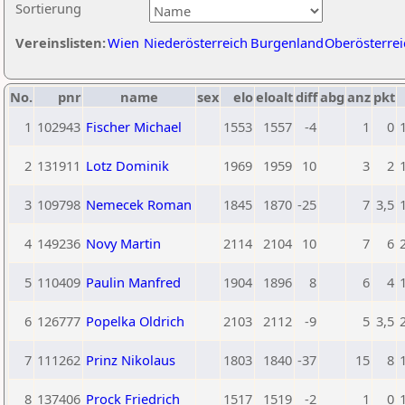
Sortierung
Vereinslisten:
Wien
Niederösterreich
Burgenland
Oberösterrei
No.
pnr
name
sex
elo
eloalt
diff
abg
anz
pkt
1
102943
Fischer Michael
1553
1557
-4
1
0
2
131911
Lotz Dominik
1969
1959
10
3
2
3
109798
Nemecek Roman
1845
1870
-25
7
3,5
4
149236
Novy Martin
2114
2104
10
7
6
5
110409
Paulin Manfred
1904
1896
8
6
4
6
126777
Popelka Oldrich
2103
2112
-9
5
3,5
7
111262
Prinz Nikolaus
1803
1840
-37
15
8
8
137406
Prock Friedrich
1517
1519
-2
1
0