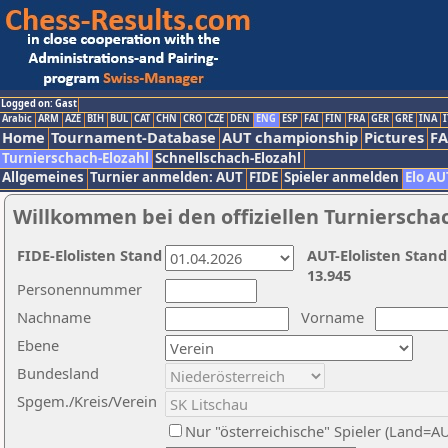
Logged on: Gast
Arabic
ARM
AZE
BIH
BUL
CAT
CHN
CRO
CZE
DEN
ENG
ESP
FAI
FIN
FRA
GER
GRE
INA
I
Home
Tournament-Database
AUT championship
Pictures
F
Turnierschach-Elozahl
Schnellschach-Elozahl
Allgemeines
Turnier anmelden: AUT
FIDE
Spieler anmelden
Elo AU
Willkommen bei den offiziellen Turnierscha
FIDE-Elolisten Stand
AUT-Elolisten Stand
13.945
Personennummer
Nachname
Vorname
Ebene
Bundesland
Spgem./Kreis/Verein
Nur "österreichische" Spieler (Land=A