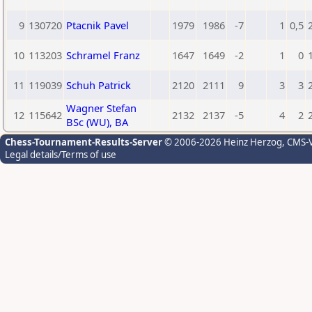
9
130720
Ptacnik Pavel
1979
1986
-7
1
0,5
10
113203
Schramel Franz
1647
1649
-2
1
0
11
119039
Schuh Patrick
2120
2111
9
3
3
Wagner Stefan
12
115642
2132
2137
-5
4
2
BSc (WU), BA
Chess-Tournament-Results-Server
© 2006-2026 Heinz Herzog
, CMS-
Legal details/Terms of use