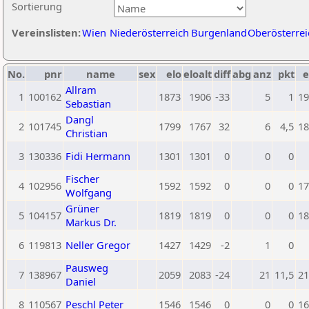
Sortierung
Vereinslisten:
Wien
Niederösterreich
Burgenland
Oberösterrei
No.
pnr
name
sex
elo
eloalt
diff
abg
anz
pkt
e
Allram
1
100162
1873
1906
-33
5
1
19
Sebastian
Dangl
2
101745
1799
1767
32
6
4,5
18
Christian
3
130336
Fidi Hermann
1301
1301
0
0
0
Fischer
4
102956
1592
1592
0
0
0
17
Wolfgang
Grüner
5
104157
1819
1819
0
0
0
18
Markus Dr.
6
119813
Neller Gregor
1427
1429
-2
1
0
Pausweg
7
138967
2059
2083
-24
21
11,5
21
Daniel
8
110567
Peschl Peter
1546
1546
0
0
0
16