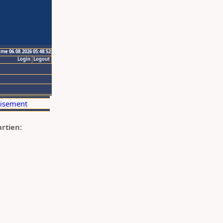
ime 06.08.2026 05:48:52
Login
Logout
artien: