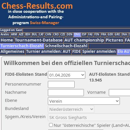
Logged on: Gast
Arabic
ARM
AZE
BIH
BUL
CAT
CHN
CRO
CZE
DEN
ENG
ESP
FAI
FIN
FRA
GER
GRE
INA
I
Home
Tournament-Database
AUT championship
Pictures
F
Turnierschach-Elozahl
Schnellschach-Elozahl
Allgemeines
Turnier anmelden: AUT
FIDE
Spieler anmelden
Elo AU
Willkommen bei den offiziellen Turnierscha
FIDE-Elolisten Stand
AUT-Elolisten Stand
13.945
Personennummer
Nachname
Vorname
Ebene
Bundesland
Spgem./Kreis/Verein
Nur "österreichische" Spieler (Land=A