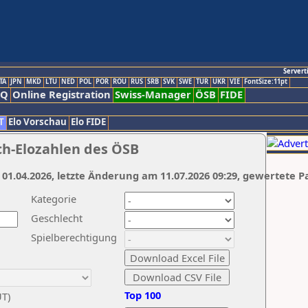
Servert
TA
JPN
MKD
LTU
NED
POL
POR
ROU
RUS
SRB
SVK
SWE
TUR
UKR
VIE
FontSize:11pt
AQ
Online Registration
Swiss-Manager
ÖSB
FIDE
T
Elo Vorschau
Elo FIDE
ch-Elozahlen des ÖSB
 01.04.2026, letzte Änderung am 11.07.2026 09:29, gewertete P
Kategorie
Geschlecht
Spielberechtigung
Top 100
UT)