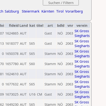
ch
Salzburg
Steiermark
Kärnten
Tirol
Vorarlberg
loi
fideid
Land
kat
titel
art
bdld
vnr
verein
SK Gross
07
1624865
AUT
Gast
NÖ
2063
Siegharts
SK Gross
13
1618377
AUT
S65
Gast
NÖ
2063
Siegharts
SK Gross
0
1650378
AUT
S65
Stamm
NÖ
2063
Siegharts
SK Gross
70
1657780
AUT
S60
Stamm
NÖ
2063
Siegharts
SK Gross
81
1624610
AUT
Stamm
NÖ
2063
Siegharts
SK Gross
0
1677632
AUT
S65
Stamm
NÖ
2063
Siegharts
SK Gross
09
1673025
AUT
U16
CM
Gast
NÖ
2063
Siegharts
SK Gross
62
1649230
AUT
S65
Stamm
NÖ
2063