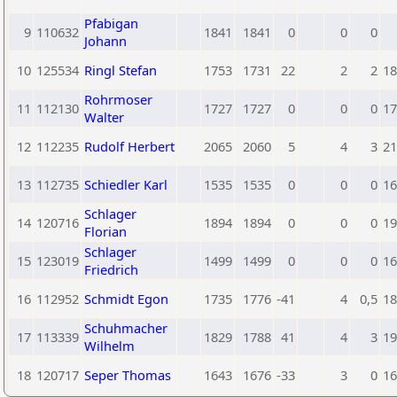
Pfabigan
9
110632
1841
1841
0
0
0
Johann
10
125534
Ringl Stefan
1753
1731
22
2
2
18
Rohrmoser
11
112130
1727
1727
0
0
0
17
Walter
12
112235
Rudolf Herbert
2065
2060
5
4
3
21
13
112735
Schiedler Karl
1535
1535
0
0
0
16
Schlager
14
120716
1894
1894
0
0
0
19
Florian
Schlager
15
123019
1499
1499
0
0
0
16
Friedrich
16
112952
Schmidt Egon
1735
1776
-41
4
0,5
18
Schuhmacher
17
113339
1829
1788
41
4
3
19
Wilhelm
18
120717
Seper Thomas
1643
1676
-33
3
0
16