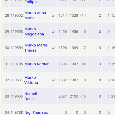
Philipp
Murko Anna-
28
119552
w
1514
1528
-14
2
1
1
Maria
Murko
29
119553
w
1456
1456
0
0
0
Magdalena
Murko Marie-
30
119554
w
1396
1389
7
3
1
1
Theres
31
119705
Murko Roman
1303
1347
-44
3
0
1
Murko
32
119551
w
1382
1382
0
0
0
1
Viktoria
Nemeth
33
119456
2087
2103
-16
3
1
2
Denes
34
149788
Nigl Thanasis
0
0
0
0
0