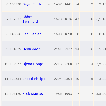
6
100928
Beyer Edith
w
1437
1441
-4
9
2
1
Böhm
7
137323
1673
1626
47
8
6,5
1
Bernhard
8
145886
Ceni Fabian
1698
1698
0
0
0
1
9
101839
Denk Adolf
2141
2127
14
6
5
2
10
132973
Djeno Drago
2213
2200
13
4
2,5
2
11
102534
Enöckl Philipp
2294
2304
-10
5
3
2
12
126120
Filek Mattias
1986
1993
-7
7
3,5
2