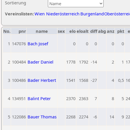
Sortierung
Vereinslisten:
Wien
Niederösterreich
Burgenland
Oberösterrei
No.
pnr
name
sex
elo
eloalt
diff
abg
anz
pkt
e
1
147076
Bach Josef
0
0
0
0
0
2
100484
Bader Daniel
1778
1792
-14
2
1
1
3
100486
Bader Herbert
1541
1568
-27
4
0,5
1
4
134951
Balint Peter
2370
2363
7
8
5
2
5
122086
Bauer Thomas
2268
2274
-6
14
9
2