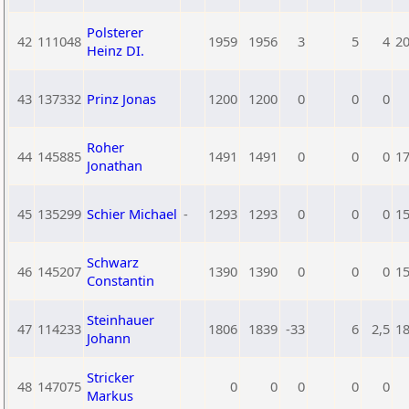
Polsterer
42
111048
1959
1956
3
5
4
2
Heinz DI.
43
137332
Prinz Jonas
1200
1200
0
0
0
Roher
44
145885
1491
1491
0
0
0
1
Jonathan
45
135299
Schier Michael
-
1293
1293
0
0
0
1
Schwarz
46
145207
1390
1390
0
0
0
1
Constantin
Steinhauer
47
114233
1806
1839
-33
6
2,5
1
Johann
Stricker
48
147075
0
0
0
0
0
Markus