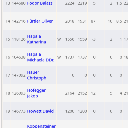
13
144680
Fodor Balazs
2224
2219
5
2
1,5
2
14
142716
Fürtler Oliver
2018
1931
87
10
8,5
2
Hapala
15
118126
w
1556
1559
-3
2
1
1
Katharina
Hapala
16
104638
w
1737
1737
0
0
0
1
Michaela DDr.
Hauer
17
147092
0
0
0
0
0
Christoph
Hofegger
18
126093
2164
2152
12
5
4
2
Jakob
19
146773
Howett David
1200
1200
0
0
0
Koppensteiner