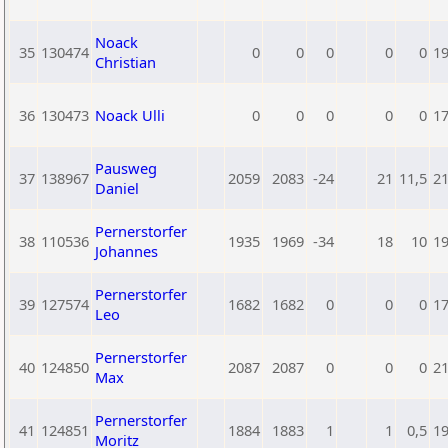
Noack
35
130474
0
0
0
0
0
1
Christian
36
130473
Noack Ulli
0
0
0
0
0
1
Pausweg
37
138967
2059
2083
-24
21
11,5
2
Daniel
Pernerstorfer
38
110536
1935
1969
-34
18
10
1
Johannes
Pernerstorfer
39
127574
1682
1682
0
0
0
1
Leo
Pernerstorfer
40
124850
2087
2087
0
0
0
2
Max
Pernerstorfer
41
124851
1884
1883
1
1
0,5
1
Moritz