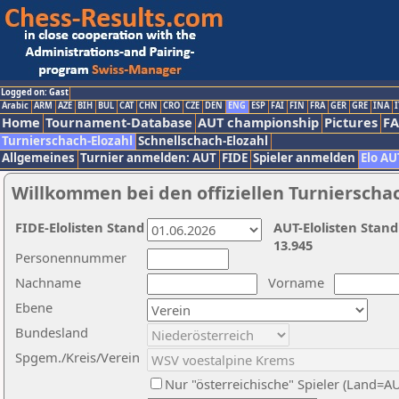
Logged on: Gast
Arabic
ARM
AZE
BIH
BUL
CAT
CHN
CRO
CZE
DEN
ENG
ESP
FAI
FIN
FRA
GER
GRE
INA
I
Home
Tournament-Database
AUT championship
Pictures
F
Turnierschach-Elozahl
Schnellschach-Elozahl
Allgemeines
Turnier anmelden: AUT
FIDE
Spieler anmelden
Elo AU
Willkommen bei den offiziellen Turnierscha
FIDE-Elolisten Stand
AUT-Elolisten Stand
13.945
Personennummer
Nachname
Vorname
Ebene
Bundesland
Spgem./Kreis/Verein
Nur "österreichische" Spieler (Land=A