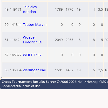
Talalaiev
49
149171
1789
1770
19
4
3,5
1
Bohdan
50
141844
Täuber Marvin
0
0
0
0
0
Woeber
51
116424
2049
2055
-6
8
5
2
Friedrich DI.
52
145327
WOLF Felix
0
0
0
0
0
53
135864
Zierlinger Karl
1501
1482
19
6
2,5
1
Chess-Tournament-Results-Server
© 2006-2026 Heinz Herzog
, CMS-
Legal details/Terms of use