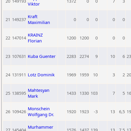
20
149193
1372
0
0
7
3
Viktor
Kraft
21
149237
0
0
0
0
0
Maximilian
KRAINZ
22
147014
1200
1200
0
0
0
Florian
23
107631
Kuba Guenter
2283
2274
9
10
6
2
24
131911
Lotz Dominik
1969
1959
10
3
2
2
Mahtesyan
25
138595
1433
1330
103
7
5
1
Mark
Monschein
26
109426
1920
1923
-3
13
6,5
1
Wolfgang Dr.
Murhammer
27
145404
1576
1437
139
13
7,5
1