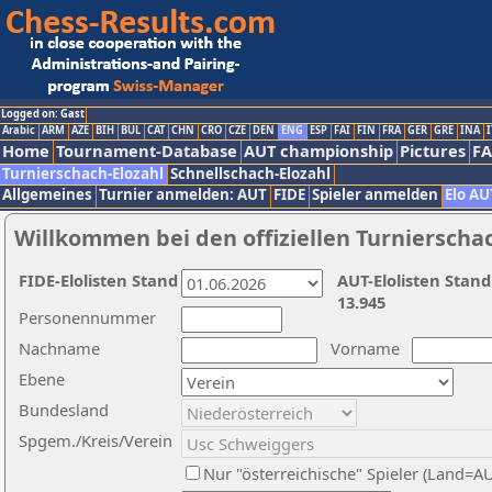
Logged on: Gast
Arabic
ARM
AZE
BIH
BUL
CAT
CHN
CRO
CZE
DEN
ENG
ESP
FAI
FIN
FRA
GER
GRE
INA
I
Home
Tournament-Database
AUT championship
Pictures
F
Turnierschach-Elozahl
Schnellschach-Elozahl
Allgemeines
Turnier anmelden: AUT
FIDE
Spieler anmelden
Elo AU
Willkommen bei den offiziellen Turnierscha
FIDE-Elolisten Stand
AUT-Elolisten Stand
13.945
Personennummer
Nachname
Vorname
Ebene
Bundesland
Spgem./Kreis/Verein
Nur "österreichische" Spieler (Land=A