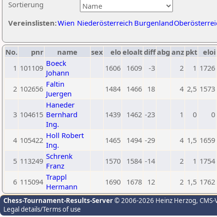
Sortierung
Vereinslisten:
Wien
Niederösterreich
Burgenland
Oberösterrei
No.
pnr
name
sex
elo
eloalt
diff
abg
anz
pkt
eloi
Boeck
1
101109
1606
1609
-3
2
1
1726
Johann
Faltin
2
102656
1484
1466
18
4
2,5
1573
Juergen
Haneder
3
104615
Bernhard
1439
1462
-23
1
0
0
Ing.
Holl Robert
4
105422
1465
1494
-29
4
1,5
1659
Ing.
Schrenk
5
113249
1570
1584
-14
2
1
1754
Franz
Trappl
6
115094
1690
1678
12
2
1,5
1762
Hermann
Chess-Tournament-Results-Server
© 2006-2026 Heinz Herzog
, CMS-
Legal details/Terms of use