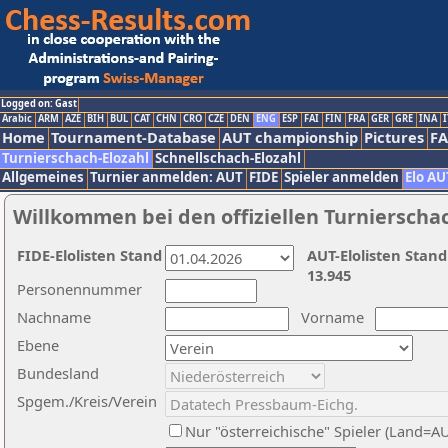
Logged on: Gast
Arabic
ARM
AZE
BIH
BUL
CAT
CHN
CRO
CZE
DEN
ENG
ESP
FAI
FIN
FRA
GER
GRE
INA
I
Home
Tournament-Database
AUT championship
Pictures
F
Turnierschach-Elozahl
Schnellschach-Elozahl
Allgemeines
Turnier anmelden: AUT
FIDE
Spieler anmelden
Elo AU
Willkommen bei den offiziellen Turnierscha
FIDE-Elolisten Stand
AUT-Elolisten Stand
13.945
Personennummer
Nachname
Vorname
Ebene
Bundesland
Spgem./Kreis/Verein
Nur "österreichische" Spieler (Land=A