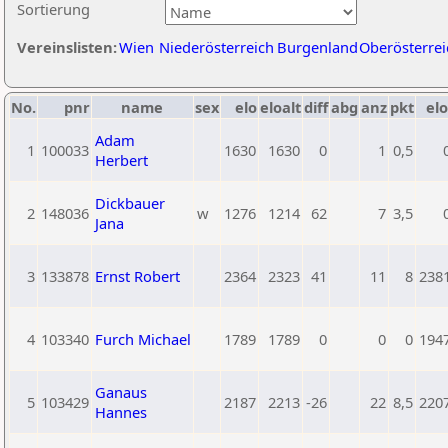
Sortierung
Vereinslisten:
Wien
Niederösterreich
Burgenland
Oberösterrei
No.
pnr
name
sex
elo
eloalt
diff
abg
anz
pkt
elo
Adam
1
100033
1630
1630
0
1
0,5
Herbert
Dickbauer
2
148036
w
1276
1214
62
7
3,5
Jana
3
133878
Ernst Robert
2364
2323
41
11
8
238
4
103340
Furch Michael
1789
1789
0
0
0
194
Ganaus
5
103429
2187
2213
-26
22
8,5
220
Hannes