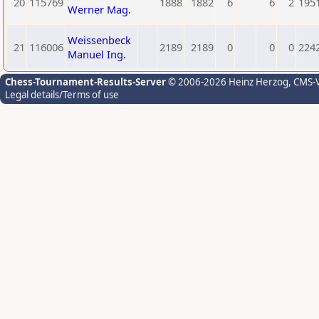
20
115769
1888
1882
6
6
2
195
Werner Mag.
Weissenbeck
21
116006
2189
2189
0
0
0
224
Manuel Ing.
Chess-Tournament-Results-Server
© 2006-2026 Heinz Herzog
, CMS-
Legal details/Terms of use