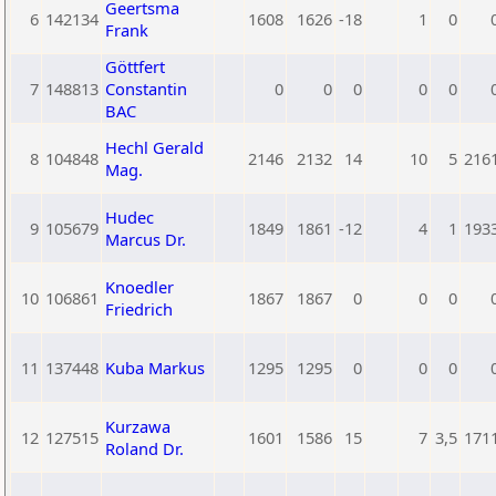
Geertsma
6
142134
1608
1626
-18
1
0
Frank
Göttfert
7
148813
Constantin
0
0
0
0
0
BAC
Hechl Gerald
8
104848
2146
2132
14
10
5
216
Mag.
Hudec
9
105679
1849
1861
-12
4
1
193
Marcus Dr.
Knoedler
10
106861
1867
1867
0
0
0
Friedrich
11
137448
Kuba Markus
1295
1295
0
0
0
Kurzawa
12
127515
1601
1586
15
7
3,5
171
Roland Dr.