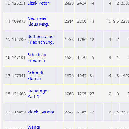
13
125231
Lizak Peter
2420
2424
-4
4
2
238
Neumeier
14
109873
2214
2200
14
15
9,5
223
Klaus Mag.
Rothensteiner
15
112200
1798
1786
12
3
2
Friedrich Ing.
Scheiblau
16
147101
1584
1579
5
3
1
Friedrich
Schmidt
17
127541
1976
1945
31
4
3
199
Florian
Staudinger
18
131668
1268
1295
-27
2
0
Karl Dr.
19
115459
Videki Sandor
2342
2345
-3
6
3,5
233
Wandl