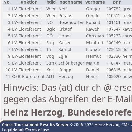
No.
Funktion
bdld
nachname
vorname
pnr
1
LV-Eloreferent
Wien
Neff
Gregor
109782
greg
2
LV-Eloreferent
Wien
Peraus
Gerald
110512
meld
3
LV-Eloreferent
NÖ
Bösendorfer
Ronald
101161
rona
4
LV-Eloreferent
Bgld
Kristof
Kaweh
107547
kawe
5
LV-Eloreferent
OÖ
Höher
Christian
105233
chri
6
LV-Eloreferent
Sbg
Kaiser
Manfred
106149
manf
7
LV-Eloreferent
Tir
Kampl
Florian
123453
flor
8
LV-Eloreferent
Vbg
Egle
Helmut
102336
helm
9
LV-Eloreferent
Stmk
Schönberger
Martin
118147
mart
10
LV-Eloreferent
Knt
Knapp
Daniel
106815
meld
11
ÖSB-Eloreferent
AUT
Herzog
Heinz
105020
herz
Hinweis: Das (at) dur ch @ erse
gegen das Abgreifen der E-Ma
Heinz Herzog, Bundeselorefe
Chess-Tournament-Results-Server
© 2006-2026 Heinz Herzog
, CMS-
Legal details/Terms of use