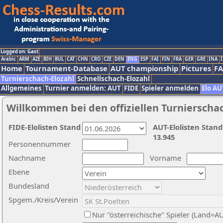
Logged on: Gast
Arabic
ARM
AZE
BIH
BUL
CAT
CHN
CRO
CZE
DEN
ENG
ESP
FAI
FIN
FRA
GER
GRE
INA
I
Home
Tournament-Database
AUT championship
Pictures
F
Turnierschach-Elozahl
Schnellschach-Elozahl
Allgemeines
Turnier anmelden: AUT
FIDE
Spieler anmelden
Elo AU
Willkommen bei den offiziellen Turnierscha
FIDE-Elolisten Stand
AUT-Elolisten Stand
13.945
Personennummer
Nachname
Vorname
Ebene
Bundesland
Spgem./Kreis/Verein
Nur "österreichische" Spieler (Land=A