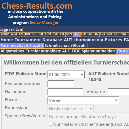
Logged on: Gast
Arabic
ARM
AZE
BIH
BUL
CAT
CHN
CRO
CZE
DEN
ENG
ESP
FAI
FIN
FRA
GER
GRE
INA
I
Home
Tournament-Database
AUT championship
Pictures
F
Turnierschach-Elozahl
Schnellschach-Elozahl
Allgemeines
Turnier anmelden: AUT
FIDE
Spieler anmelden
Elo AU
Willkommen bei den offiziellen Turnierscha
FIDE-Elolisten Stand
AUT-Elolisten Stand
13.945
Personennummer
Nachname
Vorname
Ebene
Bundesland
Spgem./Kreis/Verein
Nur "österreichische" Spieler (Land=A