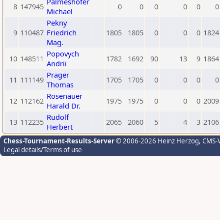
Palmeshofer
8
147945
0
0
0
0
0
0
Michael
Pekny
9
110487
Friedrich
1805
1805
0
0
0
1824
Mag.
Popovych
10
148511
1782
1692
90
13
9
1864
Andrii
Prager
11
111149
1705
1705
0
0
0
0
Thomas
Rosenauer
12
112162
1975
1975
0
0
0
2009
Harald Dr.
Rudolf
13
112235
2065
2060
5
4
3
2106
Herbert
Chess-Tournament-Results-Server
© 2006-2026 Heinz Herzog
, CMS-
Legal details/Terms of use