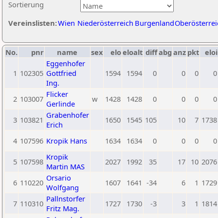
Sortierung
Vereinslisten:
Wien
Niederösterreich
Burgenland
Oberösterrei
No.
pnr
name
sex
elo
eloalt
diff
abg
anz
pkt
eloi
Eggenhofer
1
102305
Gottfried
1594
1594
0
0
0
0
Ing.
Flicker
2
103007
w
1428
1428
0
0
0
0
Gerlinde
Grabenhofer
3
103821
1650
1545
105
10
7
1738
Erich
4
107596
Kropik Hans
1634
1634
0
0
0
0
Kropik
5
107598
2027
1992
35
17
10
2076
Martin MAS
Orsario
6
110220
1607
1641
-34
6
1
1729
Wolfgang
Pallnstorfer
7
110310
1727
1730
-3
3
1
1814
Fritz Mag.