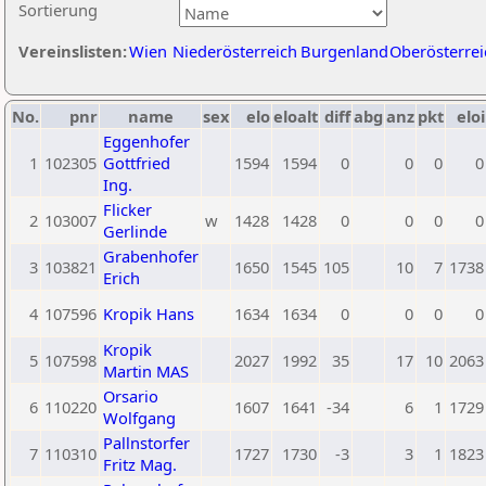
Sortierung
Vereinslisten:
Wien
Niederösterreich
Burgenland
Oberösterrei
No.
pnr
name
sex
elo
eloalt
diff
abg
anz
pkt
eloi
Eggenhofer
1
102305
Gottfried
1594
1594
0
0
0
0
Ing.
Flicker
2
103007
w
1428
1428
0
0
0
0
Gerlinde
Grabenhofer
3
103821
1650
1545
105
10
7
1738
Erich
4
107596
Kropik Hans
1634
1634
0
0
0
0
Kropik
5
107598
2027
1992
35
17
10
2063
Martin MAS
Orsario
6
110220
1607
1641
-34
6
1
1729
Wolfgang
Pallnstorfer
7
110310
1727
1730
-3
3
1
1823
Fritz Mag.