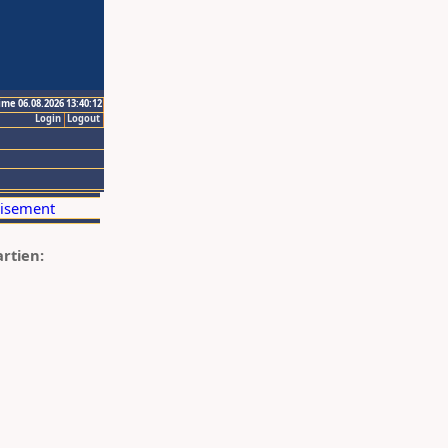
ime 06.08.2026 13:40:12
Login
Logout
artien: