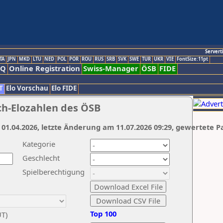
Servert
TA
JPN
MKD
LTU
NED
POL
POR
ROU
RUS
SRB
SVK
SWE
TUR
UKR
VIE
FontSize:11pt
AQ
Online Registration
Swiss-Manager
ÖSB
FIDE
T
Elo Vorschau
Elo FIDE
ch-Elozahlen des ÖSB
 01.04.2026, letzte Änderung am 11.07.2026 09:29, gewertete P
Kategorie
Geschlecht
Spielberechtigung
Top 100
UT)