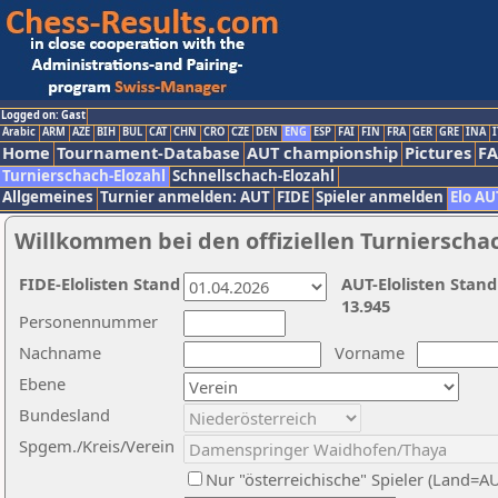
Logged on: Gast
Arabic
ARM
AZE
BIH
BUL
CAT
CHN
CRO
CZE
DEN
ENG
ESP
FAI
FIN
FRA
GER
GRE
INA
I
Home
Tournament-Database
AUT championship
Pictures
F
Turnierschach-Elozahl
Schnellschach-Elozahl
Allgemeines
Turnier anmelden: AUT
FIDE
Spieler anmelden
Elo AU
Willkommen bei den offiziellen Turnierscha
FIDE-Elolisten Stand
AUT-Elolisten Stand
13.945
Personennummer
Nachname
Vorname
Ebene
Bundesland
Spgem./Kreis/Verein
Nur "österreichische" Spieler (Land=A