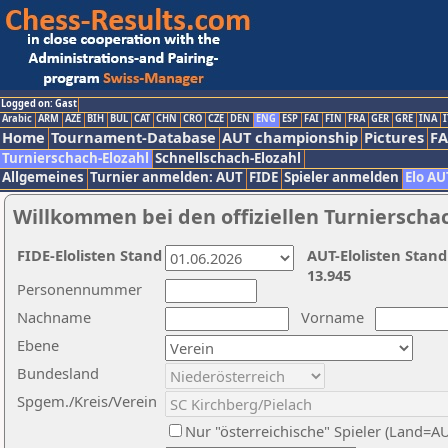
Logged on: Gast
Arabic
ARM
AZE
BIH
BUL
CAT
CHN
CRO
CZE
DEN
ENG
ESP
FAI
FIN
FRA
GER
GRE
INA
I
Home
Tournament-Database
AUT championship
Pictures
F
Turnierschach-Elozahl
Schnellschach-Elozahl
Allgemeines
Turnier anmelden: AUT
FIDE
Spieler anmelden
Elo AU
Willkommen bei den offiziellen Turnierscha
FIDE-Elolisten Stand
AUT-Elolisten Stand
13.945
Personennummer
Nachname
Vorname
Ebene
Bundesland
Spgem./Kreis/Verein
Nur "österreichische" Spieler (Land=A