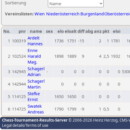
Sortierung
Vereinslisten:
Wien
Niederösterreich
Burgenland
Oberösterrei
No.
pnr
name
sex
elo
eloalt
diff
abg
anz
pkt
eloi
Ardelt
1
100319
1736
1751
-15
2
1
1781
1
Hannes
Enne
2
102524
Harald
1898
1889
9
4
2,5
1932
1
Mag.
Schagerl
3
142945
-
0
0
0
0
0
0
530
Adrian
Schagerl
4
142944
0
0
0
0
0
0
Martin
Stefke
5
114125
1650
1650
0
0
0
0
Ernst
Swatek
6
114725
1790
1799
-9
1
0,5
0
Andreas
Chess-Tournament-Results-Server
© 2006-2026 Heinz Herzog
, CMS-
Legal details/Terms of use