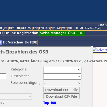
Servert
TA
JPN
MKD
LTU
NED
POL
POR
ROU
RUS
SRB
SVK
SWE
TUR
UKR
VIE
FontSize:11pt
AQ
Online Registration
Swiss-Manager
ÖSB
FIDE
T
Elo Vorschau
Elo FIDE
ch-Elozahlen des ÖSB
 01.04.2026, letzte Änderung am 11.07.2026 09:29, gewertete P
Kategorie
Geschlecht
Spielberechtigung
Top 100
UT)