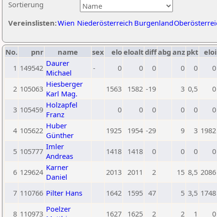
Sortierung
Vereinslisten:
Wien
Niederösterreich
Burgenland
Oberösterrei
No.
pnr
name
sex
elo
eloalt
diff
abg
anz
pkt
eloi
Daurer
1
149542
-
0
0
0
0
0
0
Michael
Hiesberger
2
105063
1563
1582
-19
3
0,5
0
Karl Mag.
Holzapfel
3
105459
0
0
0
0
0
0
Franz
Huber
4
105622
1925
1954
-29
9
3
1982
Günther
Imler
5
105777
1418
1418
0
0
0
0
Andreas
Karner
6
129624
2013
2011
2
15
8,5
2086
Daniel
7
110766
Pilter Hans
1642
1595
47
5
3,5
1748
Poelzer
8
110973
1627
1625
2
2
1
0