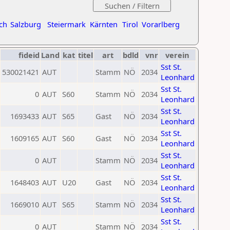
ch
Salzburg
Steiermark
Kärnten
Tirol
Vorarlberg
fideid
Land
kat
titel
art
bdld
vnr
verein
Sst St.
530021421
AUT
Stamm
NÖ
2034
Leonhard
Sst St.
0
AUT
S60
Stamm
NÖ
2034
Leonhard
Sst St.
1693433
AUT
S65
Gast
NÖ
2034
Leonhard
Sst St.
1609165
AUT
S60
Gast
NÖ
2034
Leonhard
Sst St.
0
AUT
Stamm
NÖ
2034
Leonhard
Sst St.
1648403
AUT
U20
Gast
NÖ
2034
Leonhard
Sst St.
1669010
AUT
S65
Stamm
NÖ
2034
Leonhard
Sst St.
0
AUT
Stamm
NÖ
2034