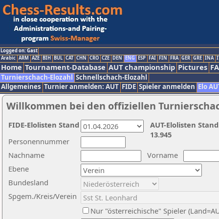
Logged on: Gast
Arabic
ARM
AZE
BIH
BUL
CAT
CHN
CRO
CZE
DEN
ENG
ESP
FAI
FIN
FRA
GER
GRE
INA
I
Home
Tournament-Database
AUT championship
Pictures
F
Turnierschach-Elozahl
Schnellschach-Elozahl
Allgemeines
Turnier anmelden: AUT
FIDE
Spieler anmelden
Elo AU
Willkommen bei den offiziellen Turnierscha
FIDE-Elolisten Stand
AUT-Elolisten Stand
13.945
Personennummer
Nachname
Vorname
Ebene
Bundesland
Spgem./Kreis/Verein
Nur "österreichische" Spieler (Land=A