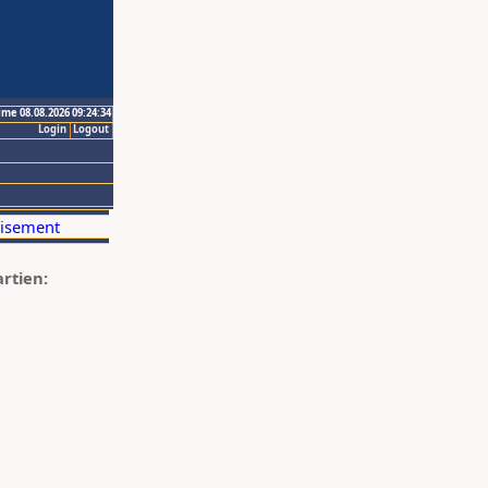
ime 08.08.2026 09:24:34
Login
Logout
artien: