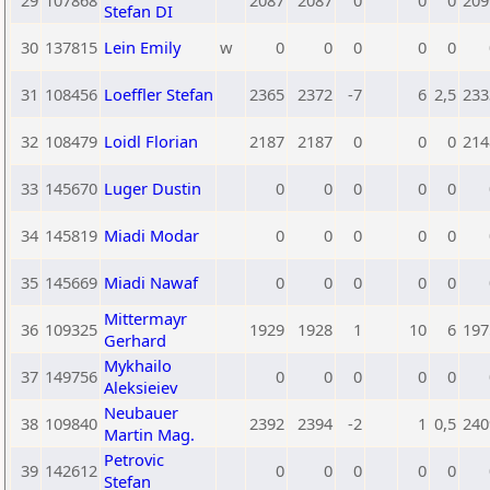
29
107868
2087
2087
0
0
0
209
Stefan DI
30
137815
Lein Emily
w
0
0
0
0
0
31
108456
Loeffler Stefan
2365
2372
-7
6
2,5
233
32
108479
Loidl Florian
2187
2187
0
0
0
214
33
145670
Luger Dustin
0
0
0
0
0
34
145819
Miadi Modar
0
0
0
0
0
35
145669
Miadi Nawaf
0
0
0
0
0
Mittermayr
36
109325
1929
1928
1
10
6
197
Gerhard
Mykhailo
37
149756
0
0
0
0
0
Aleksieiev
Neubauer
38
109840
2392
2394
-2
1
0,5
240
Martin Mag.
Petrovic
39
142612
0
0
0
0
0
Stefan