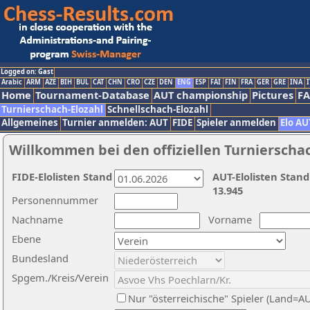
Logged on: Gast
Arabic
ARM
AZE
BIH
BUL
CAT
CHN
CRO
CZE
DEN
ENG
ESP
FAI
FIN
FRA
GER
GRE
INA
I
Home
Tournament-Database
AUT championship
Pictures
F
Turnierschach-Elozahl
Schnellschach-Elozahl
Allgemeines
Turnier anmelden: AUT
FIDE
Spieler anmelden
Elo AU
Willkommen bei den offiziellen Turnierscha
FIDE-Elolisten Stand
AUT-Elolisten Stand
13.945
Personennummer
Nachname
Vorname
Ebene
Bundesland
Spgem./Kreis/Verein
Nur "österreichische" Spieler (Land=A