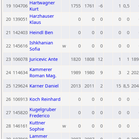
Hartwagner
19
104706
1755
1761
-6
1
0,5
Kurt
Harzhauser
20
139051
0
0
0
0
0
Klaus
21
142403
Heindl Ben
0
0
0
0
0
Ishkhanian
22
145616
w
0
0
0
0
0
Sofia
23
106078
Juricevic Ante
1820
1808
12
1
1
189
Kammerer
24
114634
1989
1980
9
3
2
202
Roman Mag.
25
129624
Karner Daniel
2013
2011
2
15
8,5
204
26
106913
Koch Reinhard
0
0
0
0
0
Kugelgruber
27
145820
0
0
0
0
0
Frederico
Kuttner
28
146161
w
0
0
0
0
0
Sophie
Lammer