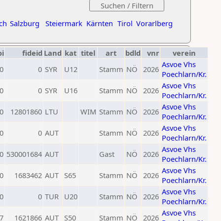
ch
Salzburg
Steiermark
Kärnten
Tirol
Vorarlberg
oi
fideid
Land
kat
titel
art
bdld
vnr
verein
Asvoe Vhs
0
0
SYR
U12
Stamm
NÖ
2026
Poechlarn/Kr.
Asvoe Vhs
0
0
SYR
U16
Stamm
NÖ
2026
Poechlarn/Kr.
Asvoe Vhs
0
12801860
LTU
WIM
Stamm
NÖ
2026
Poechlarn/Kr.
Asvoe Vhs
0
0
AUT
Stamm
NÖ
2026
Poechlarn/Kr.
Asvoe Vhs
0
530001684
AUT
Gast
NÖ
2026
Poechlarn/Kr.
Asvoe Vhs
0
1683462
AUT
S65
Stamm
NÖ
2026
Poechlarn/Kr.
Asvoe Vhs
0
0
TUR
U20
Stamm
NÖ
2026
Poechlarn/Kr.
Asvoe Vhs
7
1621866
AUT
S50
Stamm
NÖ
2026