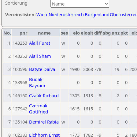
Sortierung
Vereinslisten:
Wien
Niederösterreich
Burgenland
Oberösterrei
No.
pnr
name
sex
elo
eloalt
diff
abg
anz
pkt
el
1
143253
Alali Furat
w
0
0
0
0
0
2
143252
Alali Sham
w
0
0
0
0
0
3
100596
Batyte Daiva
w
1990
2068
-78
19
6
200
Budak
4
138968
0
0
0
0
0
Bayram
5
146160
Czafik Richard
1305
1313
-8
2
0
Czermak
6
127942
1615
1615
0
0
0
Gottfried
7
135104
Demirel Rabia
w
0
0
0
0
0
8
102383
Eichhorn Ernst
1773
1782
-9
5
2
180