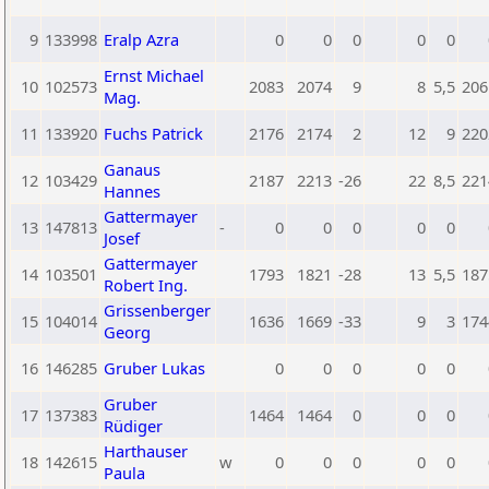
9
133998
Eralp Azra
0
0
0
0
0
Ernst Michael
10
102573
2083
2074
9
8
5,5
206
Mag.
11
133920
Fuchs Patrick
2176
2174
2
12
9
220
Ganaus
12
103429
2187
2213
-26
22
8,5
221
Hannes
Gattermayer
13
147813
-
0
0
0
0
0
Josef
Gattermayer
14
103501
1793
1821
-28
13
5,5
187
Robert Ing.
Grissenberger
15
104014
1636
1669
-33
9
3
174
Georg
16
146285
Gruber Lukas
0
0
0
0
0
Gruber
17
137383
1464
1464
0
0
0
Rüdiger
Harthauser
18
142615
w
0
0
0
0
0
Paula