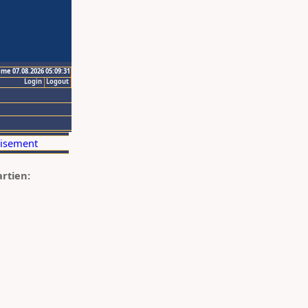
ime 07.08.2026 05:09:31
Login
Logout
artien: