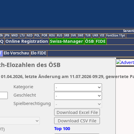
Servert
TA
JPN
MKD
LTU
NED
POL
POR
ROU
RUS
SRB
SVK
SWE
TUR
UKR
VIE
FontSize:11pt
AQ
Online Registration
Swiss-Manager
ÖSB
FIDE
T
Elo Vorschau
Elo FIDE
ch-Elozahlen des ÖSB
 01.04.2026, letzte Änderung am 11.07.2026 09:29, gewertete P
Kategorie
Geschlecht
Spielberechtigung
Top 100
UT)