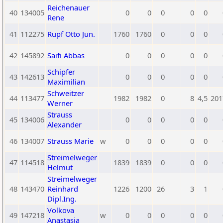
Reichenauer
40
134005
0
0
0
0
0
Rene
41
112275
Rupf Otto Jun.
1760
1760
0
0
0
42
145892
Saifi Abbas
0
0
0
0
0
Schipfer
43
142613
0
0
0
0
0
Maximilian
Schweitzer
44
113477
1982
1982
0
8
4,5
201
Werner
Strauss
45
134006
0
0
0
0
0
Alexander
46
134007
Strauss Marie
w
0
0
0
0
0
Streimelweger
47
114518
1839
1839
0
0
0
Helmut
Streimelweger
48
143470
Reinhard
1226
1200
26
3
1
Dipl.Ing.
Volkova
49
147218
w
0
0
0
0
0
Anastasia