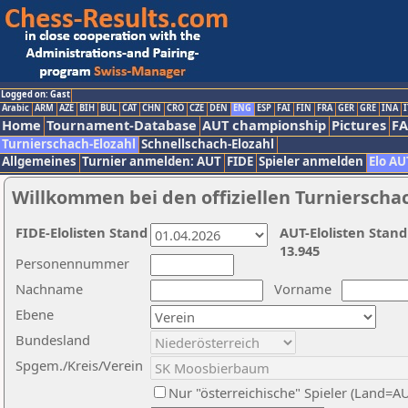
Logged on: Gast
Arabic
ARM
AZE
BIH
BUL
CAT
CHN
CRO
CZE
DEN
ENG
ESP
FAI
FIN
FRA
GER
GRE
INA
I
Home
Tournament-Database
AUT championship
Pictures
F
Turnierschach-Elozahl
Schnellschach-Elozahl
Allgemeines
Turnier anmelden: AUT
FIDE
Spieler anmelden
Elo AU
Willkommen bei den offiziellen Turnierscha
FIDE-Elolisten Stand
AUT-Elolisten Stand
13.945
Personennummer
Nachname
Vorname
Ebene
Bundesland
Spgem./Kreis/Verein
Nur "österreichische" Spieler (Land=A