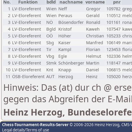
No.
Funktion
bdld
nachname
vorname
pnr
1
LV-Eloreferent
Wien
Neff
Gregor
109782
greg
2
LV-Eloreferent
Wien
Peraus
Gerald
110512
meld
3
LV-Eloreferent
NÖ
Bösendorfer
Ronald
101161
rona
4
LV-Eloreferent
Bgld
Kristof
Kaweh
107547
kawe
5
LV-Eloreferent
OÖ
Höher
Christian
105233
chri
6
LV-Eloreferent
Sbg
Kaiser
Manfred
106149
manf
7
LV-Eloreferent
Tir
Kampl
Florian
123453
flor
8
LV-Eloreferent
Vbg
Egle
Helmut
102336
helm
9
LV-Eloreferent
Stmk
Schönberger
Martin
118147
mart
10
LV-Eloreferent
Knt
Knapp
Daniel
106815
meld
11
ÖSB-Eloreferent
AUT
Herzog
Heinz
105020
herz
Hinweis: Das (at) dur ch @ erse
gegen das Abgreifen der E-Ma
Heinz Herzog, Bundeselorefe
Chess-Tournament-Results-Server
© 2006-2026 Heinz Herzog
, CMS-
Legal details/Terms of use